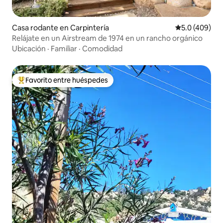
Casa rodante en Carpintería
Calificación 
5.0 (409)
Relájate en un Airstream de 1974 en un rancho orgánico
Ubicación
·
Familiar
·
Comodidad
Favorito entre huéspedes
Favorito entre huéspedes preferido