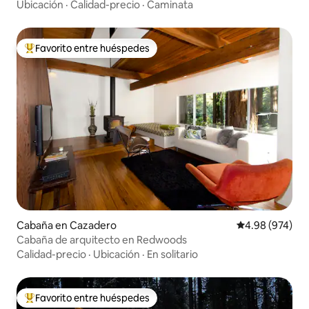
Ubicación
·
Calidad-precio
·
Caminata
Favorito entre huéspedes
Favorito entre huéspedes preferido
Cabaña en Cazadero
Calificación pr
4.98 (974)
Cabaña de arquitecto en Redwoods
Calidad-precio
·
Ubicación
·
En solitario
Favorito entre huéspedes
Favorito entre huéspedes preferido