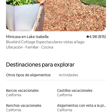
Minicasa en Lake Isabella
Calificación pr
4.98 (815)
Bluebird Cottage Espectaculares vistas al lago
Ubicación
·
Familiar
·
Cocina
Destinaciones para explorar
Otros tipos de alojamientos
Actividades
Barcos vacacionales
Castillos vacacionales
California
California
Ranchos vacacionales
Alojamientos con vista a la playa
California
California