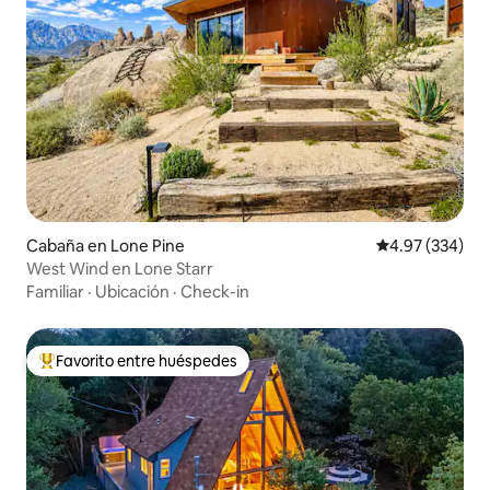
Cabaña en Lone Pine
Calificación pr
4.97 (334)
West Wind en Lone Starr
Familiar
·
Ubicación
·
Check-in
Favorito entre huéspedes
Favorito entre huéspedes preferido