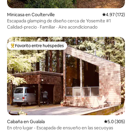
Minicasa en Coulterville
Calificación p
4.97 (172)
Escapada glamping de diseño cerca de Yosemite #1
Calidad-precio
·
Familiar
·
Aire acondicionado
Favorito entre huéspedes
Favorito entre huéspedes preferido
Cabaña en Gualala
Calificación 
5.0 (305)
En otro lugar - Escapada de ensueño en las secuoyas