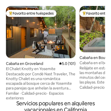
Favorito entre huéspedes
Favorito entre
Favorito entre huéspedes preferido
Favorito entre hu
Cabaña en Boulde
Cabaña en el bosq
Cabaña en Groveland
Calificación promedio: 5.0 de 5
5.0 (101)
Relájate en esta 
El Chalet Knotty en Yosemite
las montañas de S
Destacado por Condé Nast Traveler, The
minutos del centr
Knotty Chalet es una romántica
las playas. Este e
escapada al bosque cerca de Yosemite
400 pies cuadrado
Calidad-precio
·
Fa
para parejas que anhelan la aventura
perfecto para desc
durante el día y la relajación por la noche.
Familiar
·
Calidad-precio
·
Espacios
la ciudad y sumerg
Recorre los senderos icónicos de
exteriores
La cabaña cuenta
Yosemite, luego sumérgete en el jacuzzi
Servicios populares en alquileres
queen, baño compl
bajo los pinos, acurrúcate junto al fuego,
vacacionales en California
barbacoa. El patio