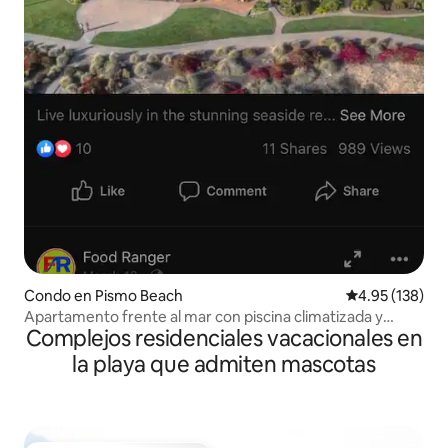
Condo en Pismo Beach
Calificación p
4.95 (138)
Apartamento frente al mar con piscina climatizada y
Complejos residenciales vacacionales en
restaurante
la playa que admiten mascotas