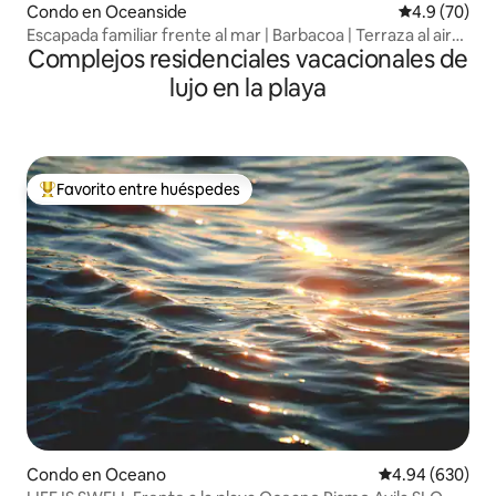
Condo en Oceanside
Calificación
4.9 (70)
Escapada familiar frente al mar | Barbacoa | Terraza al aire
Complejos residenciales vacacionales de
libre
lujo en la playa
Favorito entre huéspedes
Favorito entre huéspedes preferido
Condo en Oceano
Calificación pr
4.94 (630)