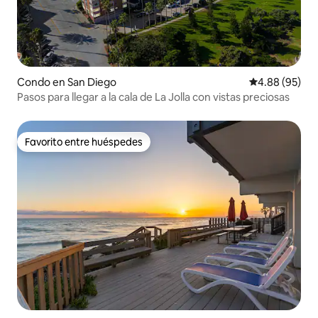
Condo en San Diego
Calificación p
4.88 (95)
Pasos para llegar a la cala de La Jolla con vistas preciosas
Favorito entre huéspedes
Favorito entre huéspedes