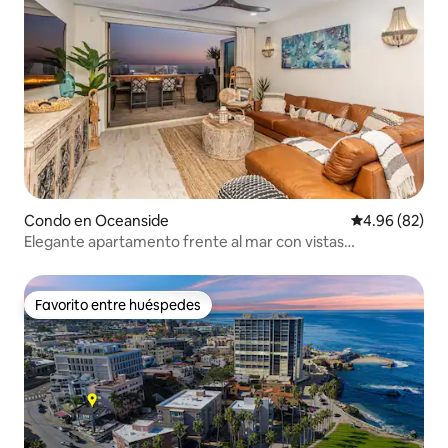
Condo en Oceanside
Calificación p
4.96 (82)
Elegante apartamento frente al mar con vistas
impresionantes
Favorito entre huéspedes
Favorito entre huéspedes