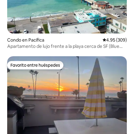
Condo en Pacífica
Calificación pr
4.95 (309)
Apartamento de lujo frente a la playa cerca de SF (Blue
Wave 1)
Favorito entre huéspedes
Favorito entre huéspedes