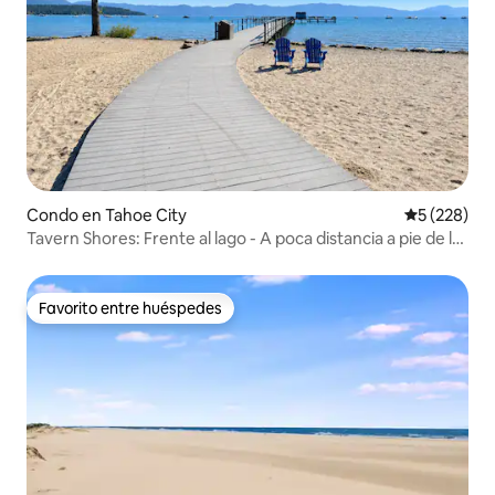
Condo en Tahoe City
Calificación
5 (228)
Tavern Shores: Frente al lago - A poca distancia a pie de la
ciudad
Favorito entre huéspedes
Favorito entre huéspedes