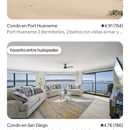
Condo en Port Hueneme
Calificación p
4.91 (154)
Port Hueneme 2 dormitorios, 2 baños con vistas al mar y a
la playa
Favorito entre huéspedes
Favorito entre huéspedes
Condo en San Diego
Calificación p
4.76 (186)