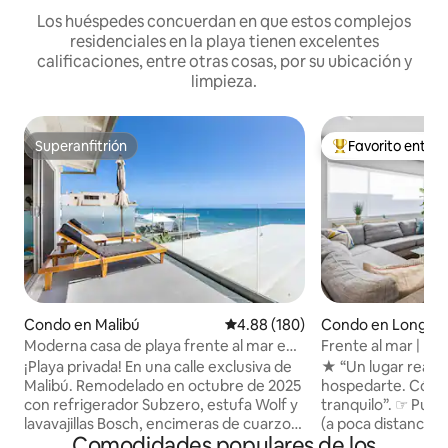
Los huéspedes concuerdan en que estos complejos
residenciales en la playa tienen excelentes
calificaciones, entre otras cosas, por su ubicación y
limpieza.
Superanfitrión
Favorito entre
Superanfitrión
Favorito entre hu
Condo en Malibú
Calificación promedio: 4.88 de 5
4.88 (180)
Condo en Long B
Moderna casa de playa frente al mar en
Frente al mar | Pun
Malibu Road con aire acondicionado
Mbps | 2 camas ta
¡Playa privada! En una calle exclusiva de
★ “Un lugar real
Malibú. Remodelado en octubre de 2025
hospedarte. Cómod
con refrigerador Subzero, estufa Wolf y
tranquilo”. ☞ Puntuación de caminata 85
lavavajillas Bosch, encimeras de cuarzo,
(a poca distancia d
Comodidades populares de los
baño nuevo, pisos nuevos de madera
restaurantes, tien