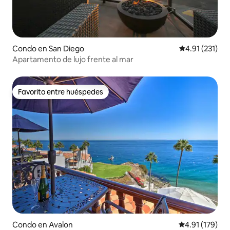
Condo en San Diego
Calificación p
4.91 (231)
Apartamento de lujo frente al mar
Favorito entre huéspedes
Favorito entre huéspedes
Condo en Avalon
Calificación p
4.91 (179)