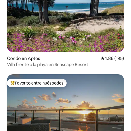
Condo en Aptos
Calificación pr
4.86 (195)
Villa frente a la playa en Seascape Resort
Favorito entre huéspedes
Favorito entre huéspedes preferido