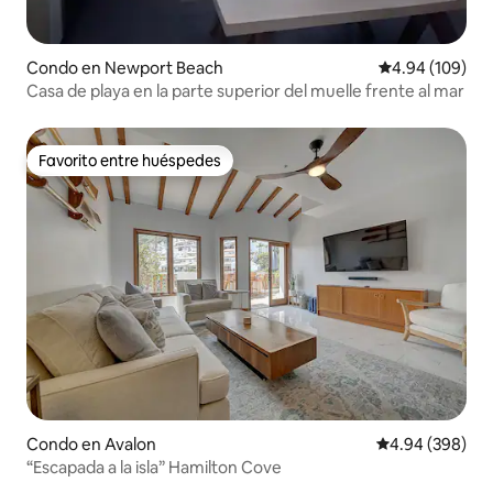
Condo en Newport Beach
Calificación pr
4.94 (109)
Casa de playa en la parte superior del muelle frente al mar
Favorito entre huéspedes
Favorito entre huéspedes
Condo en Avalon
Calificación pr
4.94 (398)
“Escapada a la isla” Hamilton Cove