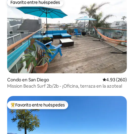
Favorito entre huéspedes
Favorito entre huéspedes
Condo en San Diego
Calificación pr
4.93 (260)
Mission Beach Surf 2b/2b - ¡Oficina, terraza en la azotea!
Favorito entre huéspedes
Favorito entre huéspedes preferido