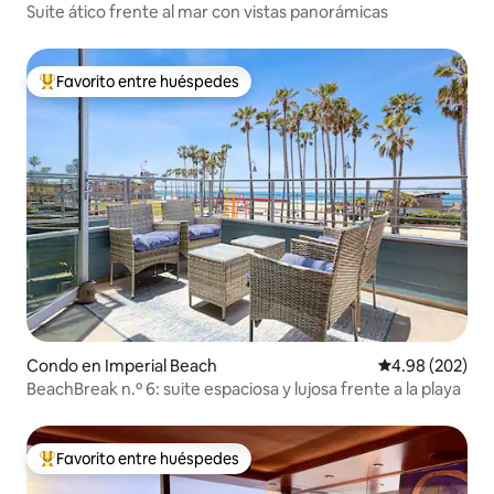
Suite ático frente al mar con vistas panorámicas
Favorito entre huéspedes
Favorito entre huéspedes preferido
Condo en Imperial Beach
Calificación pr
4.98 (202)
BeachBreak n.º 6: suite espaciosa y lujosa frente a la playa
Favorito entre huéspedes
Favorito entre huéspedes preferido