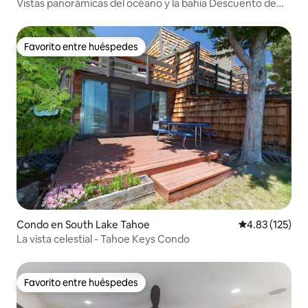
Vistas panorámicas del océano y la bahía Descuento de
última hora
Favorito entre huéspedes
Favorito entre huéspedes
Condo en South Lake Tahoe
Calificación p
4.83 (125)
La vista celestial - Tahoe Keys Condo
Favorito entre huéspedes
Favorito entre huéspedes