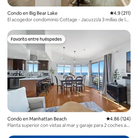
Condo en Big Bear Lake
Calificación 
4.9 (211)
El acogedor condominio Cottage - Jacuzzi/a 3 millas de las
pistas
Favorito entre huéspedes
Favorito entre huéspedes
Condo en Manhattan Beach
Calificación pr
4.86 (124)
Planta superior con vistas al mar y garaje para 2 coches a
unos pasos de la arena