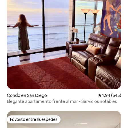
Condo en San Diego
Calificación pr
4.94 (545)
Elegante apartamento frente al mar - Servicios notables
Favorito entre huéspedes
Favorito entre huéspedes