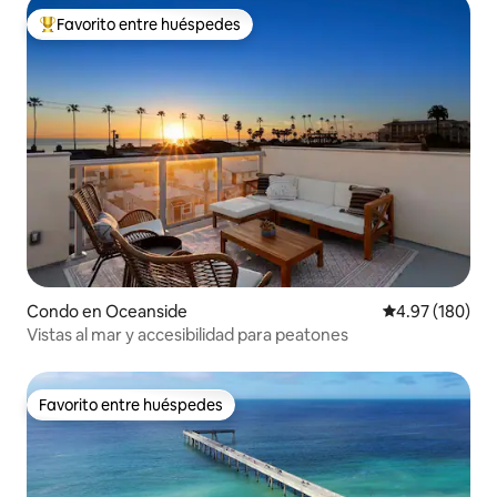
Favorito entre huéspedes
Favorito entre huéspedes preferido
Condo en Oceanside
Calificación pr
4.97 (180)
Vistas al mar y accesibilidad para peatones
Favorito entre huéspedes
Favorito entre huéspedes