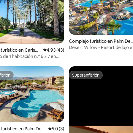
: 4.63 de 5, 8 reseñas
Complejo turístico en Palm Des
ert
Desert Willow - Resort de lujo e
turístico en Carlsba
Calificación promedio: 4.93 de 5, 43 reseñas
4.93 (43)
desierto con 2 dormitorios
ujo de 1 habitación n.º 6517 en
Costa Resort
itrión
Superanfitrión
itrión
Superanfitrión
 4.95 de 5, 65 reseñas
turístico en Palm Des
Calificación promedio: 5.0 de 5, 3 reseñas
5.0 (3)