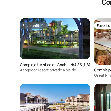
Com
Superanfitrión
Favorito
Superanfitrión
Favorito
Complejo turístico en Anahe
Calificación promedio: 
4.86 (118)
im
Acogedor resort privado a pie de
Complejo 
Disneyland con capacidad para 4
c Valley
Great Rm 
personas
dormitori
- Unidad f