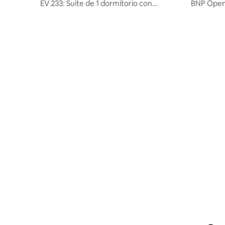
c Valley
ert
EV 233: Suite de 1 dormitorio con
BNP Open 
chimenea Piscinas, golf, gimnasio, spa