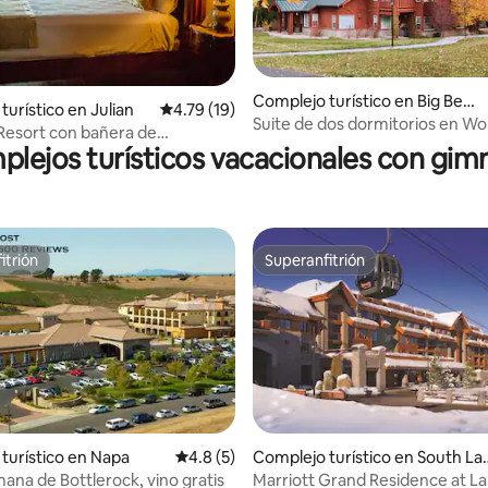
o: 5.0 de 5, 4 reseñas
Complejo turístico en Big Bear
turístico en Julian
Calificación promedio: 4.79 de 5, 19 reseñas
4.79 (19)
Lake
Suite de dos dormitorios en W
Resort con bañera de
Big Bear Lake
lejos turísticos vacacionales con gim
je en suite para dos
itrión
Superanfitrión
itrión
Superanfitrión
o: 5.0 de 5, 5 reseñas
turístico en Napa
Calificación promedio: 4.8 de 5, 5 reseñas
4.8 (5)
Complejo turístico en South La
e Tahoe
mana de Bottlerock, vino gratis
Marriott Grand Residence at L