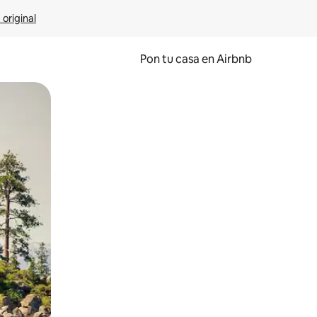
 original
Pon tu casa en Airbnb
o o desliza el dedo.