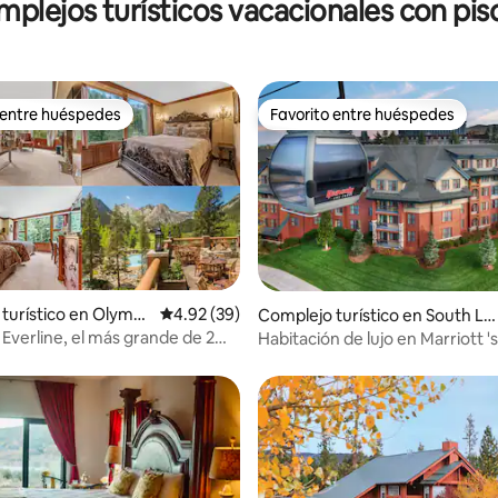
plejos turísticos vacacionales con pis
gimnasio, spa
 entre huéspedes
Favorito entre huéspedes
 entre huéspedes
Favorito entre huéspedes
4.86 de 5, 118 reseñas
turístico en Olympi
Calificación promedio: 4.92 de 5, 39 reseñas
4.92 (39)
Complejo turístico en South La
ke Tahoe
Everline, el más grande de 2
Habitación de lujo en Marriott '
os - Capacidad para 8 personas
Lodge
inal