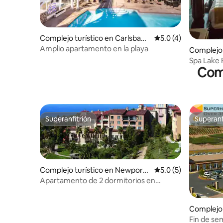
Complejo turístico en Carlsbad
Calificación promedi
5.0 (4)
Village
Amplio apartamento en la playa
Complejo 
Spa Lake 
Comp
hidromasa
Superanfitrión
Superanf
Superanfitrión
Superanf
Complejo turístico en Newport
Calificación promedi
5.0 (5)
Coast
Apartamento de 2 dormitorios en
Marriott Newport Coastal Villa CA
Complejo 
Fin de se