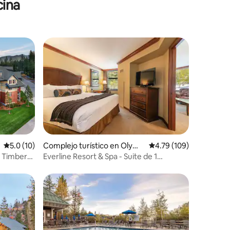
cina
Calificación promedio: 5.0 de 5, 10 reseñas
5.0 (10)
Complejo turístico en Olymp
Calificación promedio: 
4.79 (109)
ic Valley
s Timber
Everline Resort & Spa - Suite de 1
dormitorio con chimenea