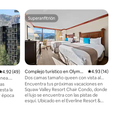
Complejo 
Superanfitrión
Favorit
Superanfitrión
Favorit
on
¡Alquila 
lago!
Solteros, 
encontrar
vistas al
con terra
anfiteat
infantil y
Aquí se 
dormitor
Complejo turístico en Olympi
Calificación promedio:
4.93 (14)
Calificación promedio: 4.92 de 5, 49 reseñas
4.92 (49)
(sábanas, 
c Valley
Dos camas tamaño queen con vista al
enea.
que cont
valle - Sin tarifas del complejo turístico
Encuentra tus próximas vacaciones en
las
individu
Squaw Valley Resort Chair Condo, donde
esta la
con dife
el lujo se encuentra con las pistas de
r época
camas), 
esquí. Ubicado en el Everline Resort &
parrilla, 
Spa, este espacioso condominio es la
lajación o
completa
escapada perfecta para familias con
un spa de
niños, parejas y amantes de la
naturaleza. 🏊 Con 2 piscinas y tobogán
rtamentos
de agua 💆Spa + 3 jacuzzis Pista de ⛷️
 del