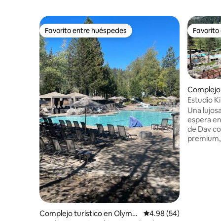
Favorito entre huéspedes
Favorito
Favorito entre huéspedes
Favorito
Complejo 
c Valley
Estudio K
Road
Una lujosa
espera en 
de Dav co
premium, 
vacaciona
estacione
América del Norte
piscinas 
hidromasa
restaurant
campo de 
el río Tru
Complejo turístico en Olympi
Calificación promedio:
4.98 (54)