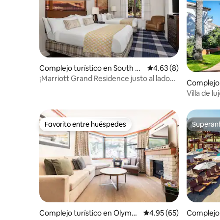
Complejo turístico en South La
Calificación promedio
4.63 (8)
ke Tahoe
¡Marriott Grand Residence justo al lado
Complejo 
de Gondola!
d
Villa de l
OMNI La 
Favorito entre huéspedes
Superanf
Favorito entre huéspedes
Superanf
Complejo turístico en Olympi
Calificación promedio:
4.95 (65)
Complejo 