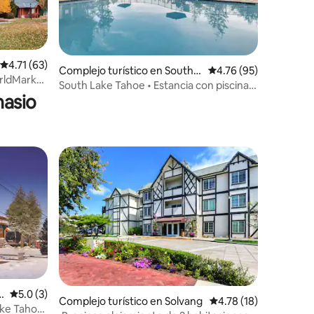
Calificación promedio: 4.71 de 5, 63 reseñas
4.71 (63)
Complejo turístico en South L
Calificación promedio:
4.76 (95)
orldMark
ake Tahoe
South Lake Tahoe • Estancia con piscina y
nasio
aventura de esquí
k
Calificación promedio: 5.0 de 5, 3 reseñas
5.0 (3)
Complejo turístico en Solvang
Calificación promedio:
4.78 (18)
ake Tahoe: