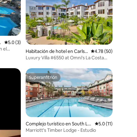
Calificación promedio: 5.0 de 5, 3 reseñas
5.0 (3)
n el
Habitación de hotel en Carlsb
Calificación promedio:
4.78 (50)
ad
Luxury Villa #6550 at Omni's La Costa
Resort & Spa
Superanfitrión
Superanfitrión
Complejo turístico en South La
Calificación promedi
5.0 (11)
ke Tahoe
Marriott's Timber Lodge - Estudio