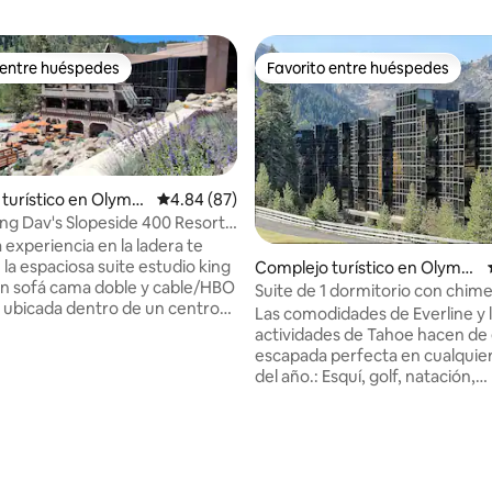
 entre huéspedes
Favorito entre huéspedes
 entre huéspedes
Favorito entre huéspedes
turístico en Olympi
Calificación promedio: 4.84 de 5, 87 reseñas
4.84 (87)
ing Dav's Slopeside 400 Resort
 experiencia en la ladera te
la espaciosa suite estudio king
Complejo turístico en Olympi
n sofá cama doble y cable/HBO
c Valley
Suite de 1 dormitorio con chim
ubicada dentro de un centro
Servicios Everline
Las comodidades de Everline y 
l y spa en una de las mejores
actividades de Tahoe hacen de 
s de esquí de Conde Nast en
escapada perfecta en cualquie
. Disfruta de dos
del año.: Esquí, golf, natación,
climatizadas, bañeras de
senderismo, comida, bebida, re
je, gimnasio, acceso a
mimos en The Spa at Everline, 
es, tiendas, un fantástico spa y
servicio completo. Durante la temporada
golf; echa un vistazo o recorre
de esquí, este edificio de apa
ckee en bicicleta a pocos
 4.98 de 5, 54 reseñas
se encuentra a solo unos pasos