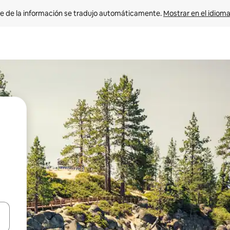
e de la información se tradujo automáticamente. 
Mostrar en el idioma
n las teclas de flecha hacia arriba y hacia abajo o explora con el tact