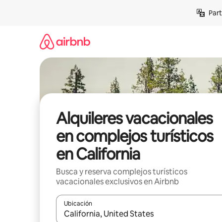
Omite
Part
el
contenido
Alquileres vacacionales
en complejos turísticos
en California
Busca y reserva complejos turísticos
vacacionales exclusivos en Airbnb
Ubicación
Cuando los resultados estén disponibles, navega co