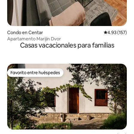
Condo en Centar
Calificación p
4.93 (157)
Apartamento Marijin Dvor
Casas vacacionales para familias
Favorito entre huéspedes
Favorito entre huéspedes