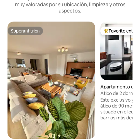
muy valoradas por su ubicación, limpieza y otros
aspectos.
Superanfitrión
Favorito entre
Superanfitrión
Favorito entre hu
Apartamento en 
Ático de 2 dormito
ciudad, aparcamie
Este exclusivo y 
ático de 90 metro
situado en el cent
barrios más dema
tranquilo y a 10 m
pie del corazón de Saraje
2 dormitorios, bañ