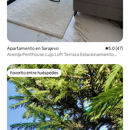
Apartamento en Sarajevo
Calificación
5.0 (47)
Avenija Penthouse Lujo Loft Terraza Estacionamiento
gratuito
Favorito entre huéspedes
Favorito entre huéspedes