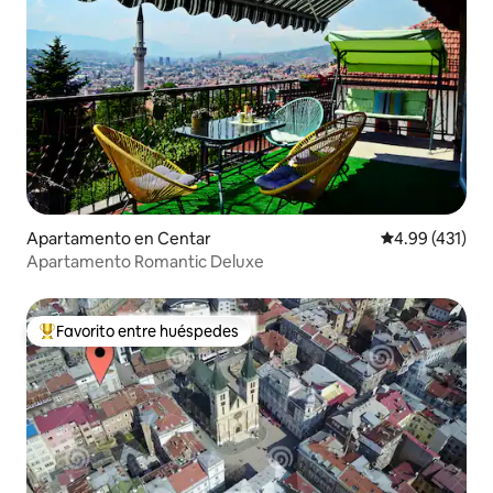
Apartamento en Centar
Calificación p
4.99 (431)
Apartamento Romantic Deluxe
Favorito entre huéspedes
Favorito entre huéspedes preferido