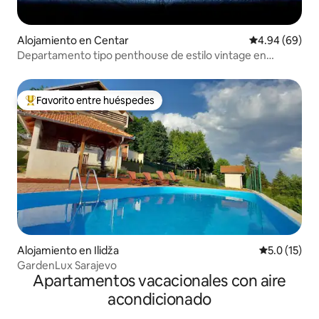
Alojamiento en Centar
Calificación p
4.94 (69)
Departamento tipo penthouse de estilo vintage en
Sarajevo
Favorito entre huéspedes
Favorito entre huéspedes preferido
Alojamiento en Ilidža
Calificación
5.0 (15)
GardenLux Sarajevo
Apartamentos vacacionales con aire
acondicionado