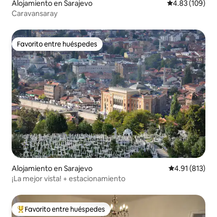
Alojamiento en Sarajevo
Calificación pr
4.83 (109)
Caravansaray
Favorito entre huéspedes
Favorito entre huéspedes
Alojamiento en Sarajevo
Calificación p
4.91 (813)
¡La mejor vista! + estacionamiento
Favorito entre huéspedes
Favorito entre huéspedes preferido