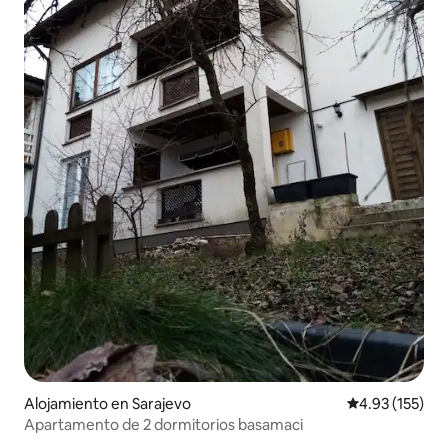
Alojamiento en Sarajevo
Calificación p
4.93 (155)
Apartamento de 2 dormitorios basamaci