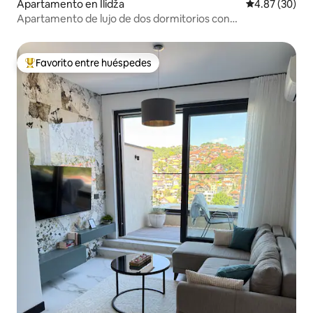
Apartamento en Ilidža
Calificación p
4.87 (30)
Apartamento de lujo de dos dormitorios con
aparcamiento privado
Favorito entre huéspedes
Favorito entre huéspedes preferido