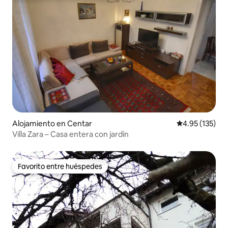
Alojamiento en Centar
Calificación p
4.95 (135)
Villa Zara – Casa entera con jardín
Favorito entre huéspedes
Favorito entre huéspedes