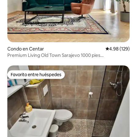
Condo en Centar
Calificación pr
4.98 (129)
Premium Living Old Town Sarajevo 1000 pies
cuadrados/93 m2
Favorito entre huéspedes
Favorito entre huéspedes