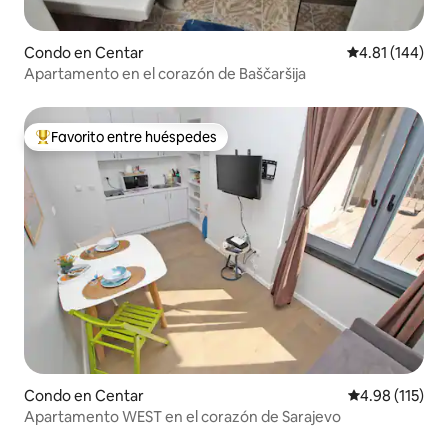
Condo en Centar
Calificación p
4.81 (144)
Apartamento en el corazón de Baščaršija
Favorito entre huéspedes
Favorito entre huéspedes preferido
Condo en Centar
Calificación p
4.98 (115)
Apartamento WEST en el corazón de Sarajevo