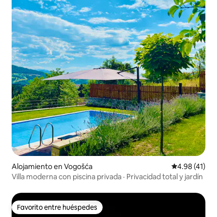
Alojamiento en Vogošća
Calificación 
4.98 (41)
Villa moderna con piscina privada · Privacidad total y jardín
Favorito entre huéspedes
Favorito entre huéspedes