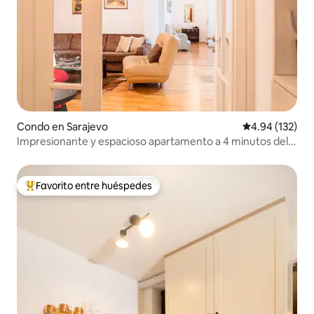
Condo en Sarajevo
Calificación p
4.94 (132)
Impresionante y espacioso apartamento a 4 minutos del
casco antiguo
Favorito entre huéspedes
Favorito entre huéspedes preferido