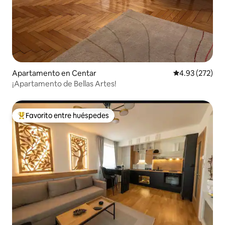
Apartamento en Centar
Calificación pr
4.93 (272)
¡Apartamento de Bellas Artes!
Favorito entre huéspedes
Favorito entre huéspedes preferido