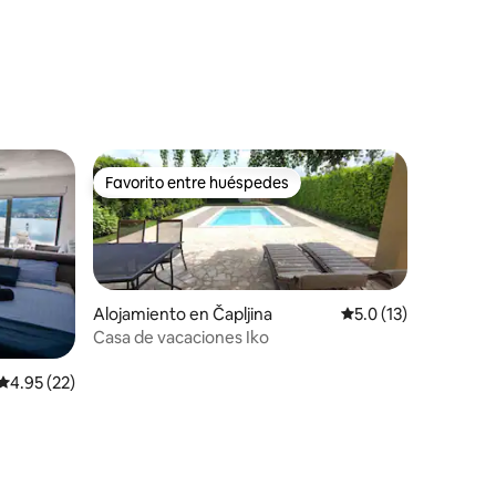
Favorito entre huéspedes
Favorito entre huéspedes
Alojamiento en Čapljina
Calificación promedi
5.0 (13)
Casa de vacaciones Iko
Calificación promedio: 4.95 de 5, 22 reseñas
4.95 (22)