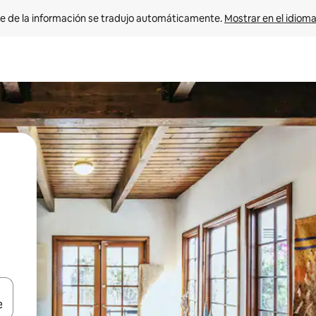
e de la información se tradujo automáticamente. 
Mostrar en el idioma
n las teclas de flecha hacia arriba y hacia abajo o explora con el tact