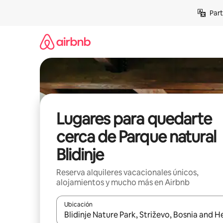
Omite
Part
el
contenido
Lugares para quedarte
cerca de Parque natural
Blidinje
Reserva alquileres vacacionales únicos,
alojamientos y mucho más en Airbnb
Ubicación
Cuando los resultados estén disponibles, navega co