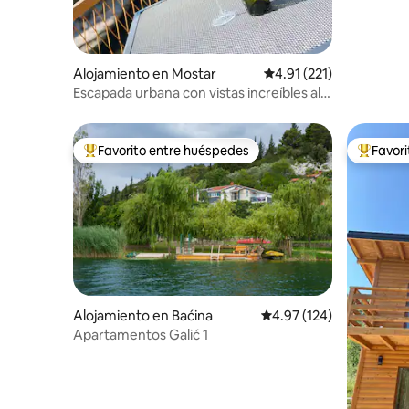
Alojamiento en Mostar
Calificación promedio: 
4.91 (221)
Escapada urbana con vistas increíbles al
Puente Viejo desde la terraza
Favorito entre huéspedes
Favor
Favorito entre huéspedes preferido
Favorito
Alojamiento en Baćina
Calificación promedio: 
4.97 (124)
Apartamentos Galić 1