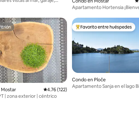
ares vistas al mar, garaje,
Condo en Mostar
C
iento de bicicletas
Apartamento Hortensia ¡Bienv
itrión
Favorito entre huéspedes
itrión
Favorito entre huéspedes prefe
.88 de 5, 629 reseñas
Condo en Ploče
Apartamento Sanja en el lago Bi
 Mostar
Calificación promedio: 4.76 de 5, 122 reseñas
4.76 (122)
| zona exterior | céntrico