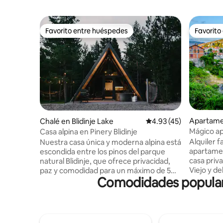
Favorito entre huéspedes
Favorito
Favorito entre huéspedes
Favorito
Apartame
Chalé en Blidinje Lake
Calificación promedio:
4.93 (45)
Mágico ap
Casa alpina en Pinery Blidinje
Alquiler f
Nuestra casa única y moderna alpina está
apartamen
escondida entre los pinos del parque
casa priva
natural Blidinje, que ofrece privacidad,
Viejo y d
paz y comodidad para un máximo de 5
Comodidades populares
vistas al río Neret
huéspedes. Situado en una calle tranquila
muy espac
con fácil acceso al asfalto, a solo 200
capacidad
metros de la estación de esquí, quad y
personas, 
restaurantes. Disfruta de paseos a
encuentra 
caballo cercanos, excursiones de