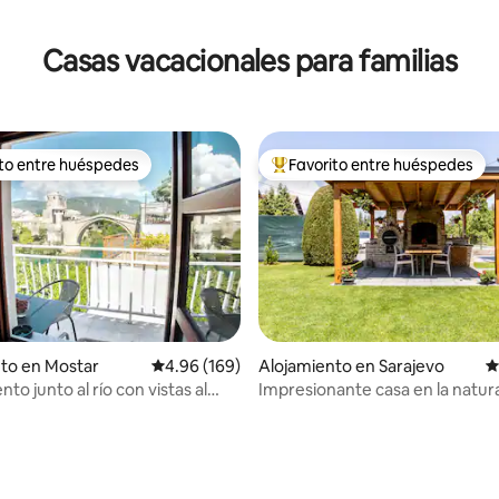
Casas vacacionales para familias
ito entre huéspedes
Favorito entre huéspedes
 entre huéspedes preferido
Favorito entre huéspedes prefe
to en Mostar
Calificación promedio: 4.96 de 5, 169 reseñas
4.96 (169)
Alojamiento en Sarajevo
C
o junto al río con vistas al
Impresionante casa en la natur
ntiguo
Sarajevo