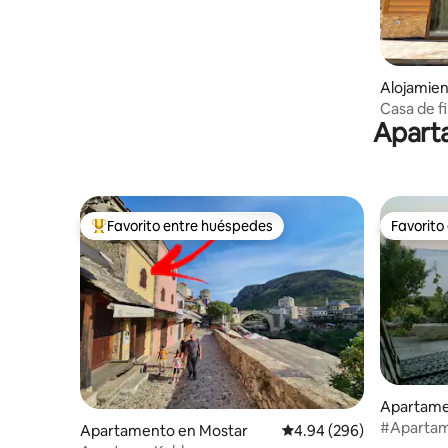
Alojamien
Casa de f
Aparta
Favorito entre huéspedes
Favorito
Favorito entre huéspedes preferido
Favorito
Apartame
#Apartam
Apartamento en Mostar
Calificación promedio: 4
4.94 (296)
especial