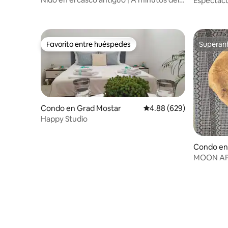
Espectacul
Puente Viejo
almacenam
Favorito entre huéspedes
Superanf
Favorito entre huéspedes
Superanf
Condo en Grad Mostar
Calificación promedio: 4
4.88 (629)
Happy Studio
Condo en
MOON APT 