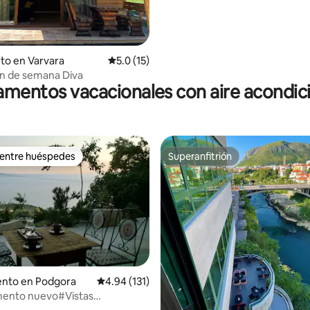
to en Varvara
Calificación promedio: 5.0 de 5, 15 reseñas
5.0 (15)
in de semana Diva
mentos vacacionales con aire acondi
 entre huéspedes
Superanfitrión
 entre huéspedes
Superanfitrión
nto en Podgora
Calificación promedio: 4.94 de 5, 131 reseñas
4.94 (131)
ento nuevo#Vistas
.94 de 5, 296 reseñas
es#Comida vegetariana