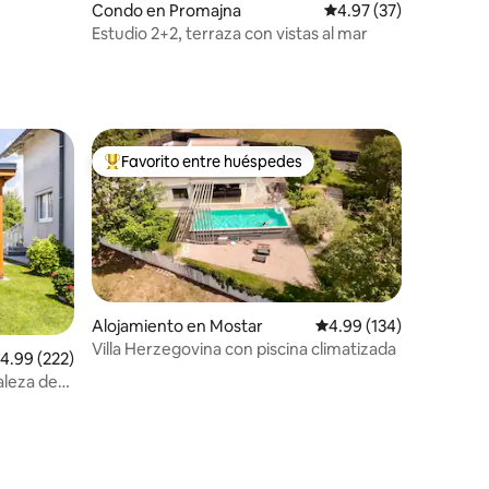
Condo en Promajna
Calificación promedio:
4.97 (37)
Estudio 2+2, terraza con vistas al mar
Favorito entre huéspedes
rido
Favorito entre huéspedes preferido
Alojamiento en Mostar
Calificación promedio: 
4.99 (134)
Villa Herzegovina con piscina climatizada
alificación promedio: 4.99 de 5, 222 reseñas
4.99 (222)
aleza de