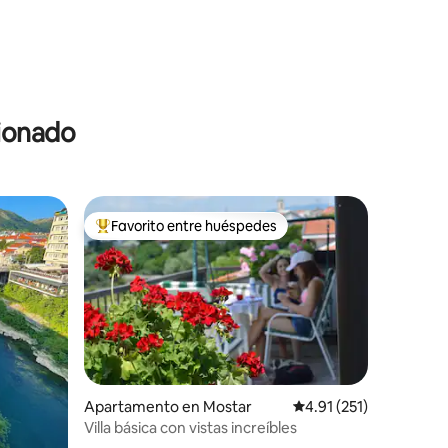
cionado
Favorito entre huéspedes
Favorito entre huéspedes preferido
Apartamento en Mostar
Calificación promedio:
4.91 (251)
Villa básica con vistas increíbles