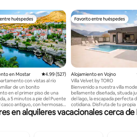
 entre huéspedes
Favorito entre huéspedes
 entre huéspedes
Favorito entre huéspedes
nto en Mostar
Calificación promedio: 4.99 de 5, 527 reseñas
4.99 (527)
Alojamiento en Vojno
 4.93 de 5, 45 reseñas
artamento con vistas al río
Villa Velvet by TORO
amiliar de un bonito
Bienvenido a nuestra villa mod
to en el primer piso de una
bellamente diseñada, situada ju
da, a 5 minutos a pie del Puente
del lago, la escapada perfecta d
el casco antiguo, con hermosas
cotidiana. Disfruta de tu propia
 en alquileres vacacionales cerca de P
va. El apartamento es
privada climatizada, una amplia 
ioso, con un gran balcón y
estar, una cocina totalmente e
 para un máximo de 6
elegantes dormitorios que ofr
familiares o amigos. Se
comodidad total. La villa es idea
en la tradicional calle estrecha
familias, parejas o amigos que 