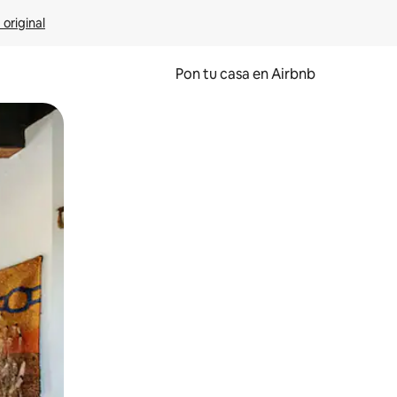
 original
Pon tu casa en Airbnb
o o desliza el dedo.