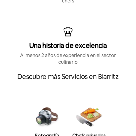
chefs
Una historia de excelencia
Al menos 2 años de experiencia en el sector
culinario
Descubre más Servicios en Biarritz
Fotografía
Chefs privados
Entrenad