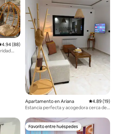
Calificación promedio: 4.94 de 5, 88 reseñas
4.94 (88)
ridad
o
Apartamento en Ariana
Calificación promedio:
4.89 (19)
Estancia perfecta y acogedora cerca del
aeropuerto, a 5 minutos en auto
Favorito entre huéspedes
Favorito entre huéspedes