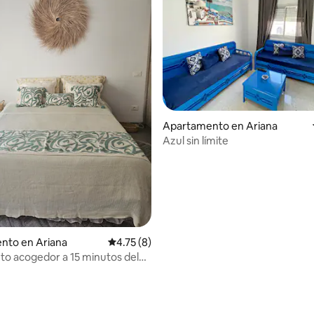
io: 5 de 5, 48 reseñas
Apartamento en Ariana
Azul sin límite
nto en Ariana
Calificación promedio: 4.75 de 5, 8 reseñas
4.75 (8)
to acogedor a 15 minutos del
to.