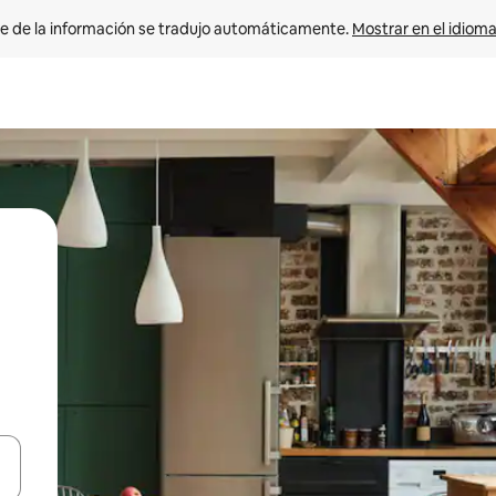
e de la información se tradujo automáticamente. 
Mostrar en el idioma
n las teclas de flecha hacia arriba y hacia abajo o explora con el tact