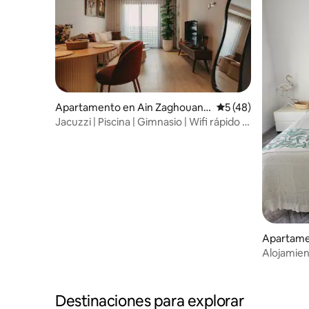
Apartamento en Ain Zaghouan
Calificación promed
5 (48)
Nord
Jacuzzi | Piscina | Gimnasio | Wifi rápido |
Hogar inteligente
Apartame
Alojamien
aeropuer
Destinaciones para explorar