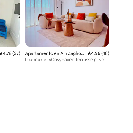
Calificación promedio: 4.78 de 5, 37 reseñas
4.78 (37)
Apartamento en Ain Zaghou
Calificación promedio:
4.96 (48)
an
Luxueux et «Cosy» avec Terrasse privée
& Netflix