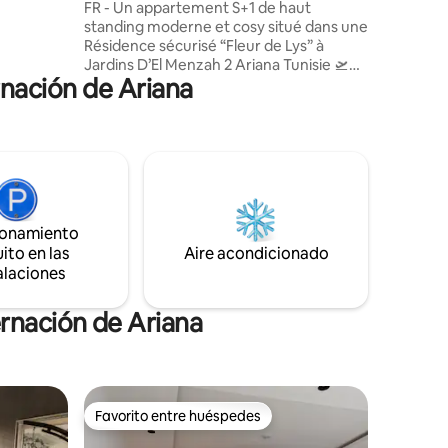
Perla” Túnez
FR - Un appartement S+1 de haut
standing moderne et cosy situé dans une
Résidence sécurisé “Fleur de Lys” à
Jardins D’El Menzah 2 Ariana Tunisie 🛫
rnación de Ariana
Un appartement à 15 minutes de
idades.
l’aéroport Tunis Carthage 📍Localisation
rio
sur Google maps : Résidence Fleur de Lys
EN - Apartment modern & cosy located
in a secure Residence “Fleur de Lys” in
Jardins D’el Menzah 2 Ariana Tunisia 🛫 15
minutes from Tunis Carthage airport 📍
Location on google maps: Résidence
ionamiento
Fleur de Lys
ito en las
Aire acondicionado
alaciones
rnación de Ariana
Favorito entre huéspedes
rido
Favorito entre huéspedes