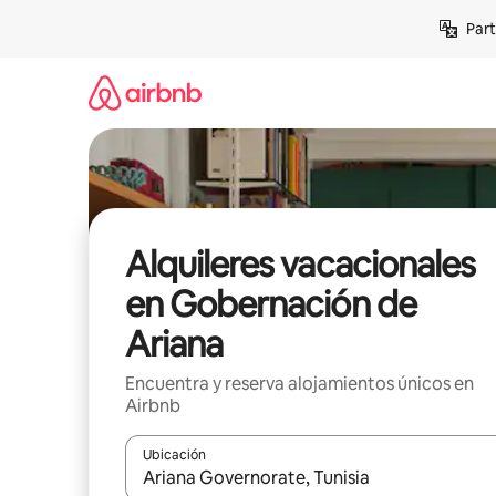
Omite
Part
el
contenido
Alquileres vacacionales
en Gobernación de
Ariana
Encuentra y reserva alojamientos únicos en
Airbnb
Ubicación
Cuando los resultados estén disponibles, navega co