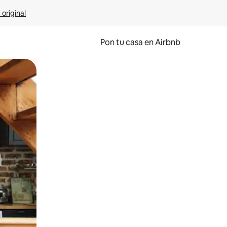
 original
Pon tu casa en Airbnb
o o desliza el dedo.