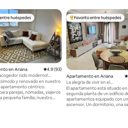
 entre huéspedes
Favorito entre huéspedes
 entre huéspedes
Favorito entre huéspedes prefe
4.86 de 5, 219 reseñas
nto en Ariana
Calificación promedio: 4.9 de 5, 93 reseñas
4.9 (93)
 acogedor nido moderno!
Apartamento en Ariana
C
 cómodo y renovado en nuestro
La alegría de vivir en el
 apartamento céntrico.
mejor/estacionamiento privado
El apartamento está situado en 
para parejas, nómadas, viajeros
segunda planta de un edificio d
na pequeña familia; nuestro
apartamentos equipado con u
e un dormitorio ofrece
ascensor. Un dormitorio, una sa
odernos a estrenar, estilo
estar, una cocina, un baño. - Una
ha potente bien climatizada y
televisión de pantalla grande en
baño. Vistas al horizonte y
estar y otra televisión en el dor
 el dormitorio. Siéntete seguro
ambas equipadas con canales p