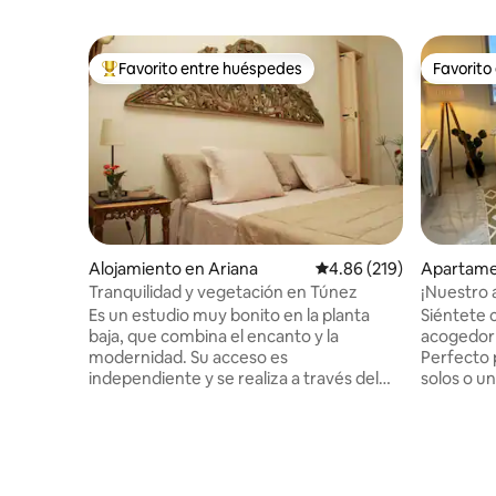
Favorito entre huéspedes
Favorito
Favorito entre huéspedes preferido
Favorito
Alojamiento en Ariana
Calificación promedio: 
4.86 (219)
Apartame
Tranquilidad y vegetación en Túnez
¡Nuestro
¡Nuevo!
Es un estudio muy bonito en la planta
Siéntete
baja, que combina el encanto y la
acogedor
modernidad. Su acceso es
Perfecto 
independiente y se realiza a través del
solos o u
jardín: un remanso de tranquilidad y
espacio d
vegetación ... A pocos metros de las
muebles m
tiendas y restaurantes, en la zona
boho, duc
residencial de El Menzah. Todo tipo de
cuarto de 
comodidades en el entorno inmediato:
balcón en