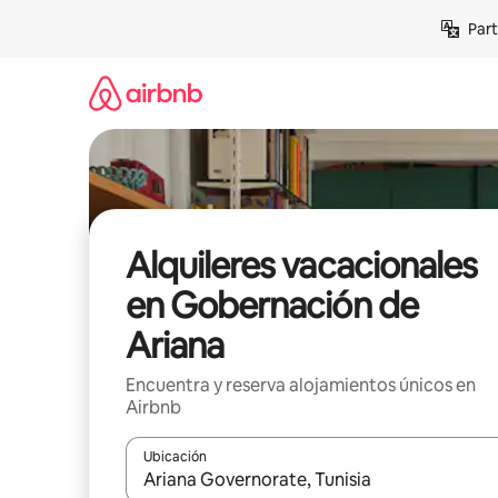
Omite
Part
el
contenido
Alquileres vacacionales
en Gobernación de
Ariana
Encuentra y reserva alojamientos únicos en
Airbnb
Ubicación
Cuando los resultados estén disponibles, navega co