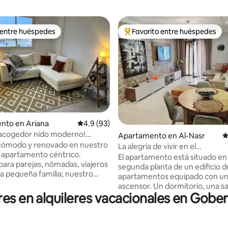
 entre huéspedes
Favorito entre huéspedes
 entre huéspedes
Favorito entre huéspedes prefe
4.86 de 5, 219 reseñas
nto en Ariana
Calificación promedio: 4.9 de 5, 93 reseñas
4.9 (93)
 acogedor nido moderno!
Apartamento en Al-Nasr
C
 cómodo y renovado en nuestro
La alegría de vivir en el
 apartamento céntrico.
mejor/estacionamiento privado
El apartamento está situado en 
para parejas, nómadas, viajeros
segunda planta de un edificio d
na pequeña familia; nuestro
apartamentos equipado con u
e un dormitorio ofrece
ascensor. Un dormitorio, una sa
odernos a estrenar, estilo
res en alquileres vacacionales en Gobe
estar, una cocina, un baño. - Una
ha potente bien climatizada y
televisión de pantalla grande en
baño. Vistas al horizonte y
estar y otra televisión en el dor
 el dormitorio. Siéntete seguro
ambas equipadas con canales p