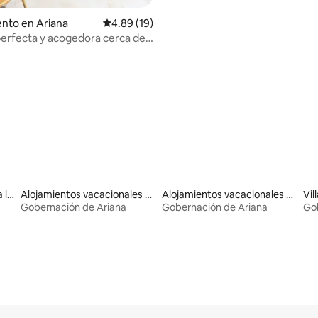
nto en Ariana
Calificación promedio: 4.89 de 5, 19 reseñas
4.89 (19)
perfecta y acogedora cerca del
o, a 5 minutos en auto
 4.91 de 5, 22 reseñas
Alojamientos con acceso a la playa
Alojamientos vacacionales que admiten mascotas
Alojamientos vacacionales con piscina
Vil
Gobernación de Ariana
Gobernación de Ariana
Gob