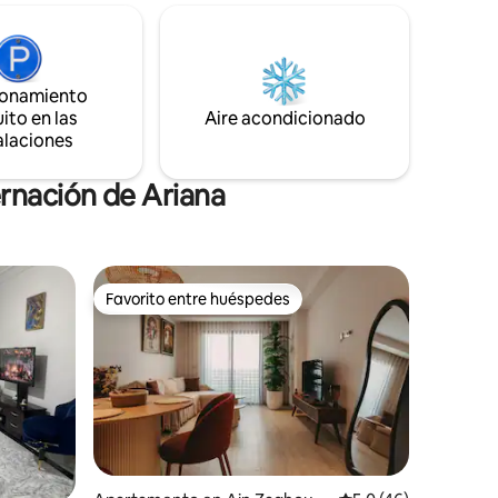
agradable Alójate en un apartamento
espacioso y soleado dentro de una
residencia segura, a solo unos pasos de
cafeterías, restaurantes, tiendas,
ionamiento
idades.
centros de bienestar y universidades. A
ito en las
Aire acondicionado
rio
solo 10 minutos del aeropuerto de
alaciones
Túnez-Cartago.
rnación de Ariana
Favorito entre huéspedes
rido
Favorito entre huéspedes