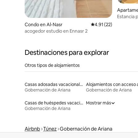
Apartame
Estancia 
aeropuert
Condo en Al-Nasr
Calificación promedio:
4.91 (22)
acogedor estudio en Ennasr 2
Destinaciones para explorar
Otros tipos de alojamientos
Casas adosadas vacacionales
Gobernación de Ariana
Gobernación de Ariana
Casas de huéspedes vacacionales
Mostrar más
Gobernación de Ariana
Airbnb
Túnez
Gobernación de Ariana