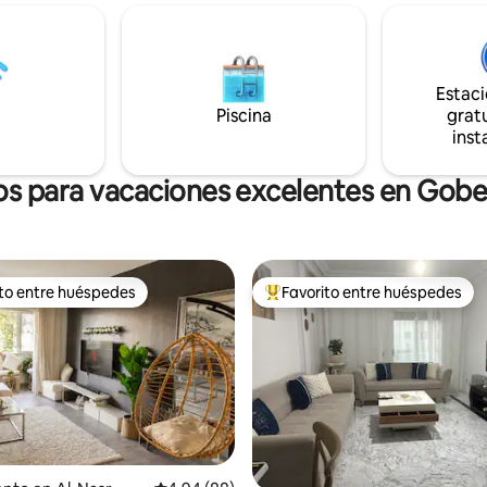
igo PIN y la entrada privada al
Balcón grande. - Paredes insonorizadas. -
A la vuelta de la esquina hay
Cafetera. - Plancha y tabla de planchar. -
tica panadería, carnicería y
Internet rápido (fibra). - NETFLIX. -
frutas. Minicocina para las
Aparcamiento privado. Acogedor y
mucho espacio de
Estac
espacioso con todas las comod
iento y calefacción/aire
Piscina
gratu
Situado en el corazón de un bar
nado central. ¡Además de
inst
elegante y seguro.
indas plantas!
os para vacaciones excelentes en Gobe
ito entre huéspedes
Favorito entre huéspedes
 entre huéspedes preferido
Favorito entre huéspedes prefe