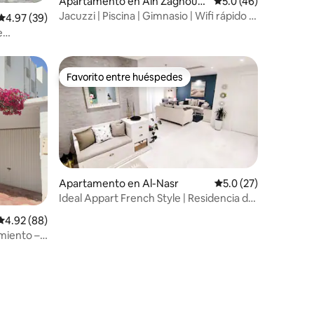
Apartamento en Ain Zaghoua
Calificación promedi
5.0 (46)
n
Jacuzzi | Piscina | Gimnasio | Wifi rápido |
Calificación promedio: 4.97 de 5, 39 reseñas
4.97 (39)
Hogar inteligente
e
NNACER 2
Favorito entre huéspedes
rido
Favorito entre huéspedes
Apartamento en Al-Nasr
Calificación promedi
5.0 (27)
Ideal Appart French Style | Residencia de
lujo
Calificación promedio: 4.92 de 5, 88 reseñas
4.92 (88)
amiento – a