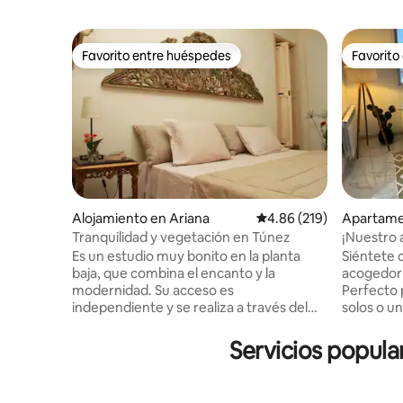
Favorito entre huéspedes
Favorito
Favorito entre huéspedes
Favorito
Alojamiento en Ariana
Calificación promedio: 
4.86 (219)
Apartame
Tranquilidad y vegetación en Túnez
¡Nuestro
¡Nuevo!
Es un estudio muy bonito en la planta
Siéntete
baja, que combina el encanto y la
acogedor
modernidad. Su acceso es
Perfecto 
independiente y se realiza a través del
solos o u
jardín: un remanso de tranquilidad y
espacio d
vegetación ... A pocos metros de las
muebles m
Servicios popula
tiendas y restaurantes, en la zona
boho, duc
residencial de El Menzah. Todo tipo de
cuarto de 
comodidades en el entorno inmediato:
balcón en