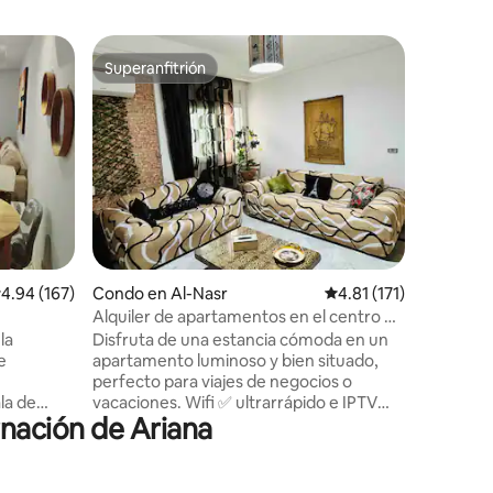
Apartame
Superanfitrión
Favorit
rido
Superanfitrión
Favorit
Moderno 
Perla” T
ES - Un a
moderno 
residenci
Jardins 
apartame
aeropuert
Ubicació
Fleur de Lys ES - Apartament
y acogedo
alificación promedio: 4.94 de 5, 167 reseñas
4.94 (167)
Condo en Al-Nasr
Calificación promedio:
4.81 (171)
segura «F
Menzah 2
Alquiler de apartamentos en el centro de
del aero
 (Ennasr)
Ennasr
la
Disfruta de una estancia cómoda en un
Ubicación en
e
apartamento luminoso y bien situado,
Fleur de 
n
perfecto para viajes de negocios o
la de
vacaciones. Wifi ✅ ultrarrápido e IPTV
rnación de Ariana
(ideal para trabajar a distancia o ver
 la sala de
vídeos en streaming) ✅ Ubicación
mitorio,
céntrica en Ennasr, cerca de tiendas y
remium. -
restaurantes Ambiente ✅ tranquilo y