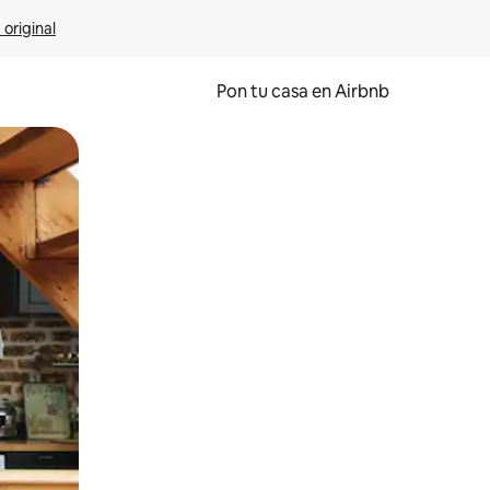
 original
Pon tu casa en Airbnb
o o desliza el dedo.