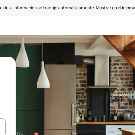
e de la información se tradujo automáticamente. 
Mostrar en el idioma
n las teclas de flecha hacia arriba y hacia abajo o explora con el tact