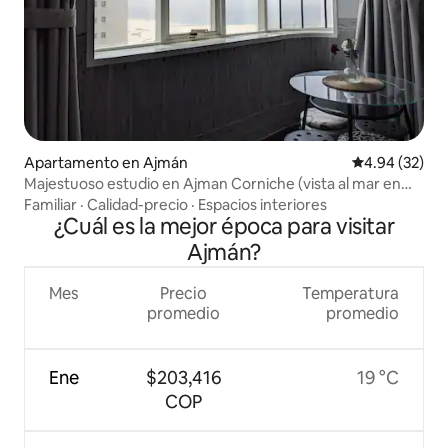
Apartamento en Ajmán
Calificación p
4.94 (32)
Majestuoso estudio en Ajman Corniche (vista al mar en
ángulo)
Familiar
·
Calidad-precio
·
Espacios interiores
¿Cuál es la mejor época para visitar
Ajmán?
Mes
Precio
Temperatura
promedio
promedio
Ene
$203,416
19 °C
COP