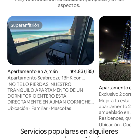
aspectos.
Superanfitrión
Superanfitrión
Apartamento en Ajmán
Calificación promedio: 4.83 de 5
4.83 (135)
Apartamento Seabreeze 1BHK con
balcón con vistas directas al mar
¡NO TE LO PIERDAS! NUESTRO
Apartamento en 
TRANQUILO APARTAMENTO DE UN
Exclusivo 2 dormit
DORMITORIO ENTERO ESTÁ
Ajmán a Dubái
Mejora tu estanci
DIRECTAMENTE EN AJMAN CORNICHE
apartamento 2BR/
CON UN MARAVILLOSO BALCÓN CON
Ubicación
·
Familiar
·
Mascotas
amueblado en Ajm
VISTAS AL MAR. Ubicación privilegiada,
Residences, que o
una hermosa comunidad en el corazón
perfecta de comodi
Ubicación
·
Cocina
de Ajman Corniche, conocida por su
Servicios populares en alquileres
comodidad. Situado
proximidad a la playa. Elige entre cientos
apartamento cuent
de actividades diarias y cafeterías,