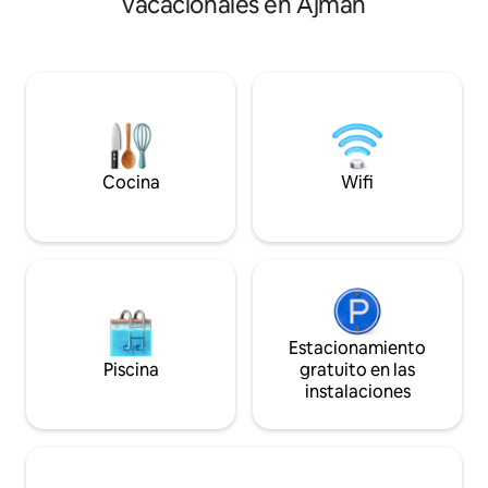
vacacionales en Ajmán
panorámicas de la
restaurantes, bares, salones y
belleza de Ajman, 
supermercados 24/7 cercanos antes de
Dubái. Ideal para 
dirigirte a las arenas a solo 15 metros de
contenido y profes
la entrada. Cada residencia, de diseño
cuenta con espac
único, está bien planificada y adornada
diseñados con luz 
con atractivas características internas.
elegantes y un esp
dedicado para insp
Cocina
Wifi
Estacionamiento
Piscina
gratuito en las
instalaciones