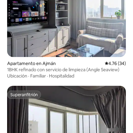
Apartamento en Ajmán
Calificación 
4.76 (34)
1BHK refinado con servicio de limpieza (Angle Seaview)
Ubicación
·
Familiar
·
Hospitalidad
Superanfitrión
Superanfitrión