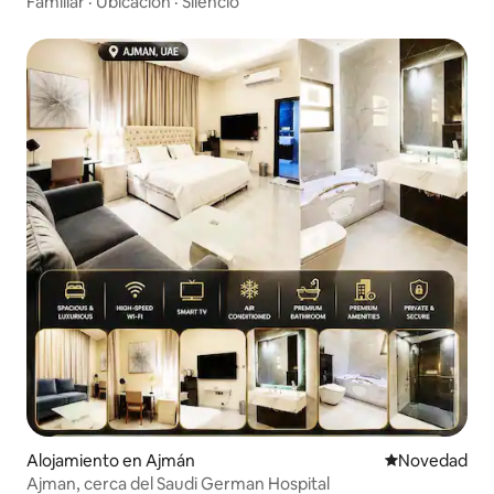
Familiar
·
Ubicación
·
Silencio
Alojamiento en Ajmán
Lugar para ho
Novedad
Ajman, cerca del Saudi German Hospital