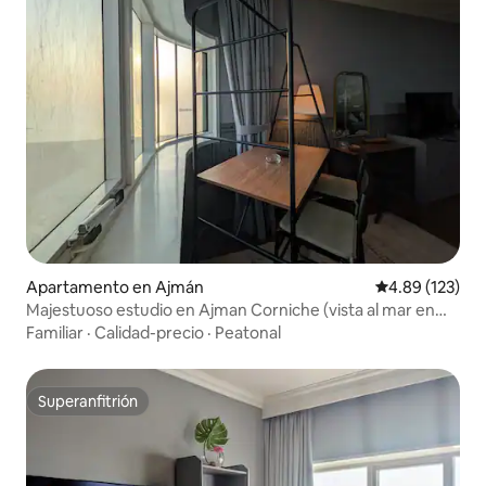
Apartamento en Ajmán
Calificación p
4.89 (123)
Majestuoso estudio en Ajman Corniche (vista al mar en
ángulo)
Familiar
·
Calidad-precio
·
Peatonal
Superanfitrión
Superanfitrión