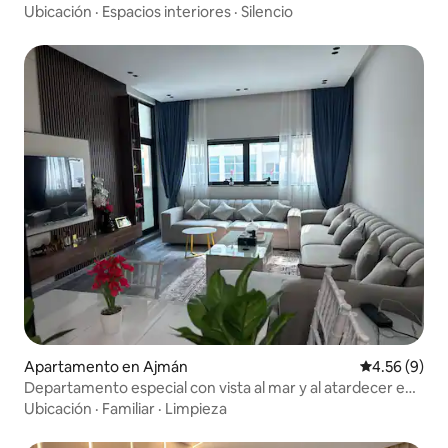
Ubicación
·
Espacios interiores
·
Silencio
Apartamento en Ajmán
Calificación
4.56 (9)
Departamento especial con vista al mar y al atardecer en
Ajmán 1️⃣
Ubicación
·
Familiar
·
Limpieza