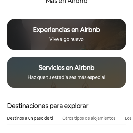
Más en Airbnb
Experiencias en Airbnb
Vive algo nuevo
Servicios en Airbnb
Haz que tu estadía sea más especial
Destinaciones para explorar
Destinos a un paso de ti
Otros tipos de alojamientos
Los 