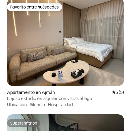
Favorito entre huéspedes
Favorito entre huéspedes
Apartamento en Ajmán
Calificac
5 (5)
Lujoso estudio en alquiler con vistas al lago
Ubicación
·
Silencio
·
Hospitalidad
Superanfitrión
Superanfitrión