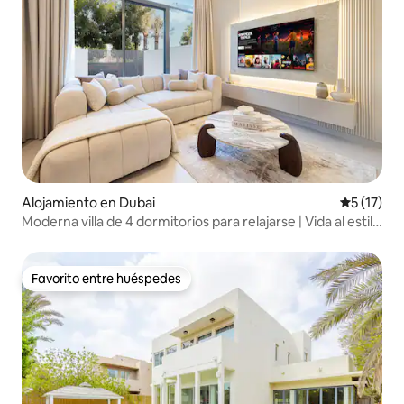
Alojamiento en Dubai
Calificaci
5 (17)
Moderna villa de 4 dormitorios para relajarse | Vida al estilo
resort
Favorito entre huéspedes
Favorito entre huéspedes