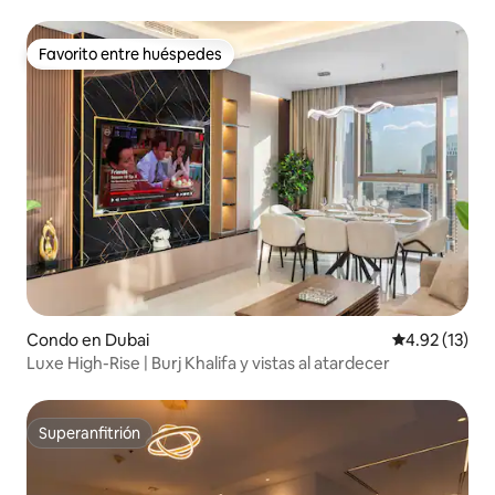
Burj Khalifa
Favorito entre huéspedes
Favorito entre huéspedes
Condo en Dubai
Calificación 
4.92 (13)
Luxe High-Rise | Burj Khalifa y vistas al atardecer
Superanfitrión
Superanfitrión