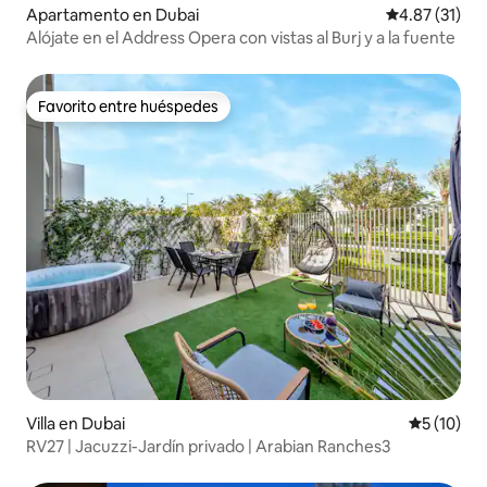
Apartamento en Dubai
Calificación 
4.87 (31)
Alójate en el Address Opera con vistas al Burj y a la fuente
Favorito entre huéspedes
Favorito entre huéspedes
Villa en Dubai
Calificaci
5 (10)
RV27 | Jacuzzi-Jardín privado | Arabian Ranches3