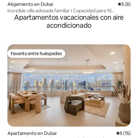
Alojamiento en Dubai
Calificac
5 (8)
Increíble villa adosada familiar I Capacidad para 10
Apartamentos vacacionales con aire
personas
acondicionado
Favorito entre huéspedes
Favorito entre huéspedes
Apartamento en Dubai
Calificaci
5 (15)