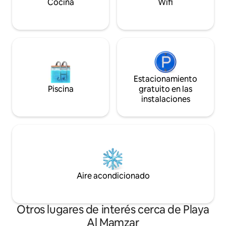
a la playa con las 
Cocina
Wifi
la comodidad de la
lugar.
Estacionamiento
Piscina
gratuito en las
instalaciones
Aire acondicionado
Otros lugares de interés cerca de Playa
Al Mamzar