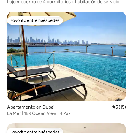
Lujo moderno de 4 dormitorios + habitación de servicio en
Marina
Favorito entre huéspedes
Favorito entre huéspedes
Apartamento en Dubai
Calificaci
5 (15)
La Mer | 1BR Ocean View | 4 Pax
Favorito entre huéspedes