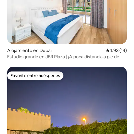
Alojamiento en Dubai
Calificación 
4.93 (14)
Estudio grande en JBR Plaza | ¡A poca distancia a pie de
Marina y la playa!
Favorito entre huéspedes
Favorito entre huéspedes