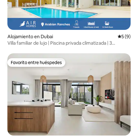
Alojamiento en Dubai
Calificac
5 (9)
Villa familiar de lujo | Piscina privada climatizada | 3
dormitorios
Favorito entre huéspedes
Favorito entre huéspedes