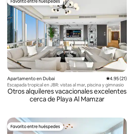
Favorito entre huéspedes
Favorito entre huéspedes
Apartamento en Dubai
Calificación 
4.95 (21)
Escapada tropical en JBR: vistas al mar, piscina y gimnasio
Otros alquileres vacacionales excelentes
cerca de Playa Al Mamzar
Favorito entre huéspedes
Favorito entre huéspedes