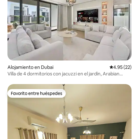
Alojamiento en Dubai
Calificación 
4.95 (22)
Villa de 4 dormitorios con jacuzzi en el jardín, Arabian
Ranches 3
Favorito entre huéspedes
Favorito entre huéspedes