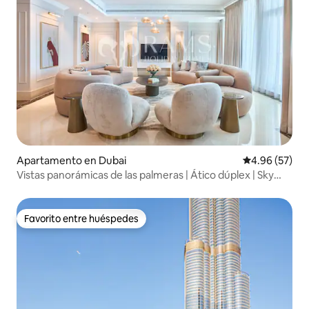
Apartamento en Dubai
Calificación p
4.96 (57)
Vistas panorámicas de las palmeras | Ático dúplex | Sky
High
Favorito entre huéspedes
Favorito entre huéspedes