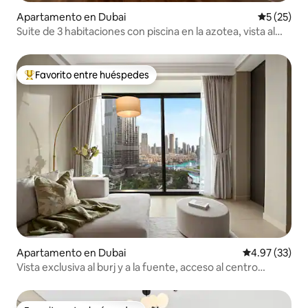
Apartamento en Dubai
Calificaci
5 (25)
Suite de 3 habitaciones con piscina en la azotea, vista al
mar y al centro de la ciudad, estadía prolongada
Favorito entre huéspedes
Favorito entre huéspedes preferido
Apartamento en Dubai
Calificación 
4.97 (33)
Vista exclusiva al burj y a la fuente, acceso al centro
comercial de Dubai