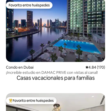
Favorito entre huéspedes
Favorito entre huéspedes
Condo en Dubai
Calificación pr
4.84 (170)
¡Increíble estudio en DAMAC PRIVE con vistas al canal!
Casas vacacionales para familias
Favorito entre huéspedes
Favorito entre huéspedes preferido