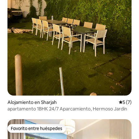
Alojamiento en Sharjah
Calificac
5 (7)
apartamento 1BHK 24/7 Aparcamiento, Hermoso Jardín
Favorito entre huéspedes
Favorito entre huéspedes