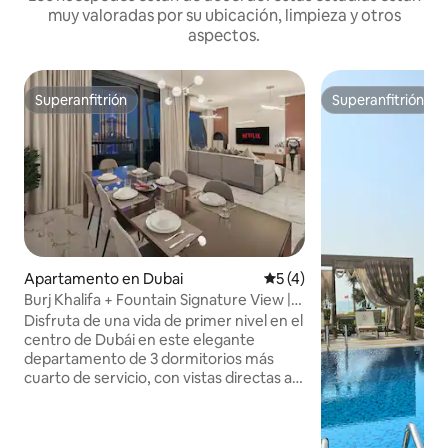
muy valoradas por su ubicación, limpieza y otros
aspectos.
Superanfitrión
Superanfitrión
Superanfitrión
Superanfitrión
Apartamento en Dubai
Calificación promedio: 5 de
5 (4)
Burj Khalifa + Fountain Signature View |
Vista Luxe
Disfruta de una vida de primer nivel en el
centro de Dubái en este elegante
departamento de 3 dormitorios más
cuarto de servicio, con vistas directas al
Burj Khalifa y un balcón privado con vista
al horizonte. Administrada por Crown
Vacation, esta residencia combina la