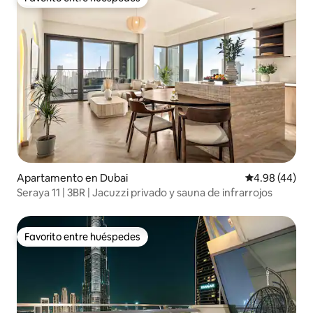
Favorito entre huéspedes
Apartamento en Dubai
Calificación p
4.98 (44)
Seraya 11 | 3BR | Jacuzzi privado y sauna de infrarrojos
Favorito entre huéspedes
Favorito entre huéspedes