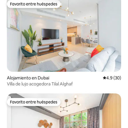
Favorito entre huéspedes
Favorito entre huéspedes
Alojamiento en Dubai
Calificación
4.9 (30)
Villa de lujo acogedora Tilal Alghaf
Favorito entre huéspedes
Favorito entre huéspedes