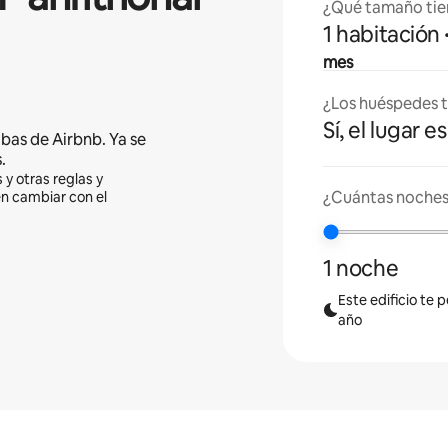
¿Qué tamaño tie
1 habitación
mes
¿Los huéspedes t
Sí, el lugar 
bas de Airbnb. Ya se
.
 y otras reglas y
¿Cuántas noches 
en cambiar con el
1 noche
Este edificio te 
año