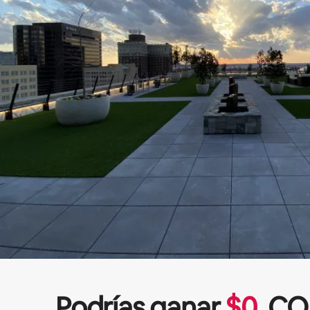
Podrías ganar
$
0
CO