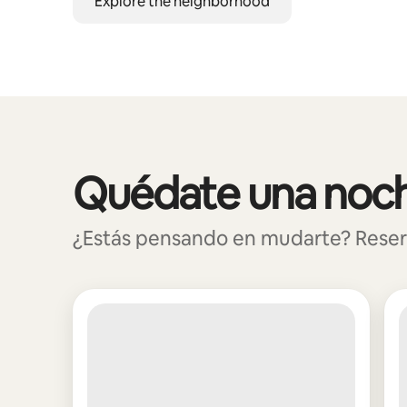
Explore the neighborhood
Quédate una noch
Se muestran0 de 0 elementos
¿Estás pensando en mudarte? Reserva