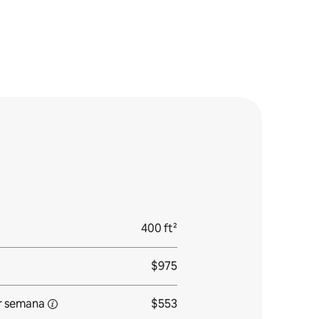
400 ft²
$975
r semana
$553