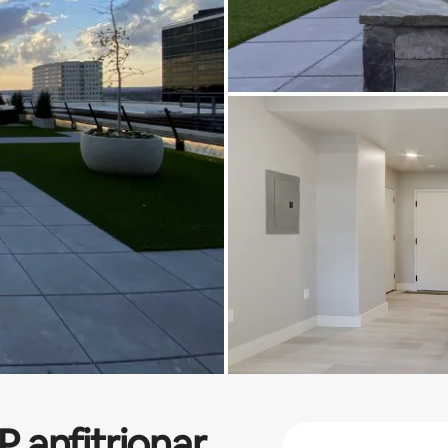
P
anfitrionar