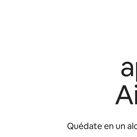
a
A
Quédate en un alo