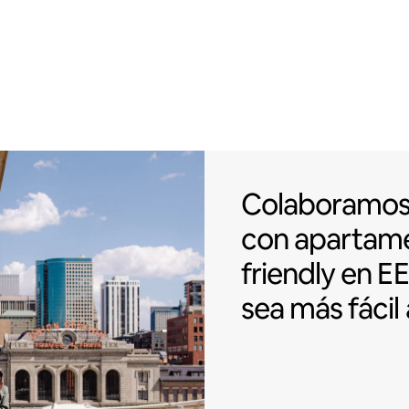
Colaboramos c
Colaboramo
con apartam
friendly
en EE
sea más fácil 