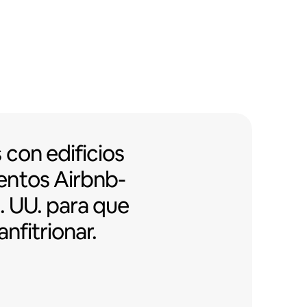
on edificios con apartamentos Air
s
con edificios
entos
Airbnb-
. UU. para que
anfitrionar.