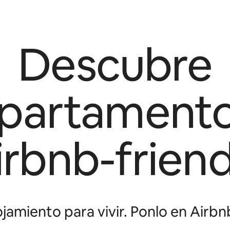
Descubre
partament
irbnb-friend
jamiento para vivir. Ponlo en Airbnb