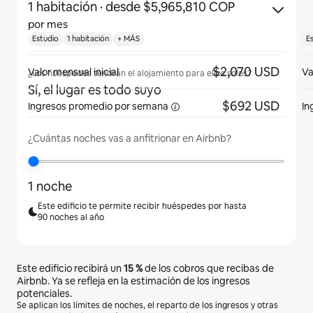
1 habitación
· desde $5,965,810 COP
por mes
Estudio
1 habitación
+ MÁS
E
$2,070 USD
Valor mensual inicial
Va
¿Los huéspedes tendrán el alojamiento para ellos solos?
Sí, el lugar es todo suyo
$692 USD
Ingresos promedio
por semana
In
¿Cuántas noches vas a anfitrionar en Airbnb?
1 noche
Este edificio te permite recibir huéspedes por hasta
90 noches al año
Este edificio recibirá un
15 %
de los cobros que recibas de
Airbnb. Ya se refleja en la estimación de los ingresos
potenciales.
Se aplican los límites de noches, el reparto de los ingresos y otras