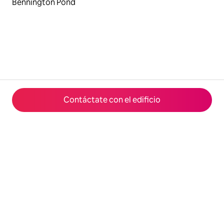
Bennington Pond
Contáctate con el edificio
© 2026 Airbnb, Inc.
Privacidad
·
Términos
·
Datos de la empresa