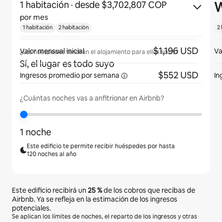
W
1 habitación
· desde $3,702,807 COP
por mes
1 habitación
2 habitación
2
$1,196 USD
Valor mensual inicial
Va
¿Los huéspedes tendrán el alojamiento para ellos solos?
Sí, el lugar es todo suyo
$552 USD
Ingresos promedio
por semana
In
¿Cuántas noches vas a anfitrionar en Airbnb?
1 noche
Este edificio te permite recibir huéspedes por hasta
120 noches al año
Este edificio recibirá un
25 %
de los cobros que recibas de
Airbnb. Ya se refleja en la estimación de los ingresos
potenciales.
Se aplican los límites de noches, el reparto de los ingresos y otras