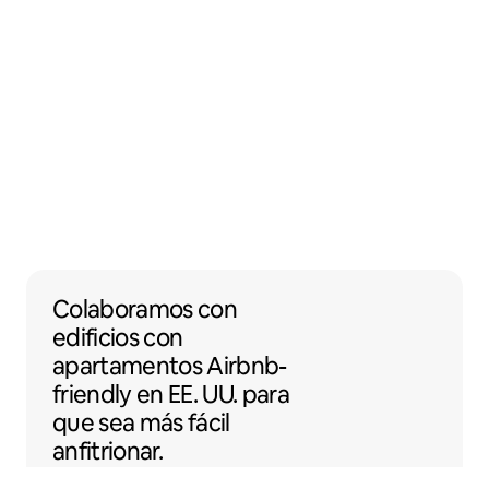
Colaboramos con edificios con apartamento
Colaboramos
con
edificios con
apartamentos
Airbnb-
friendly
en EE. UU. para
que sea más fácil
anfitrionar.