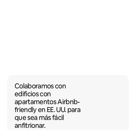
Colaboramos con edificios con apartamento
Colaboramos
con
edificios con
apartamentos
Airbnb-
friendly
en EE. UU. para
que sea más fácil
anfitrionar.