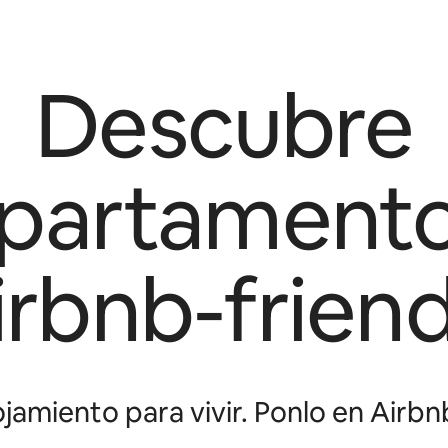
Descubre
partament
irbnb-friend
jamiento para vivir. Ponlo en Airbnb