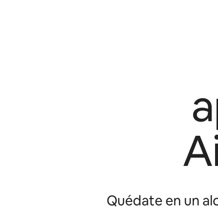
a
A
Quédate en un alo