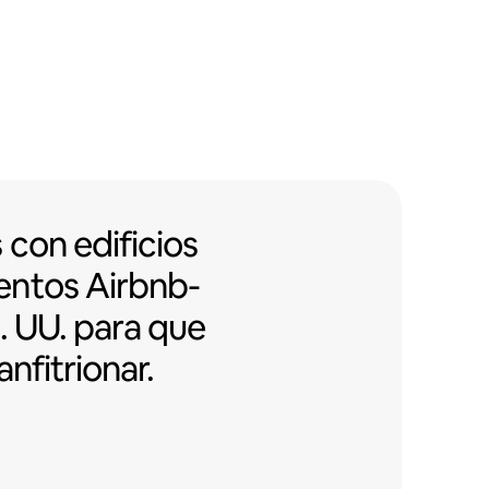
on edificios con apartamentos Air
s
con edificios
entos
Airbnb-
. UU. para que
anfitrionar.