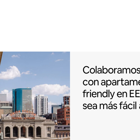
Colaboramos c
Colaboramo
con apartam
friendly
en EE
sea más fácil 