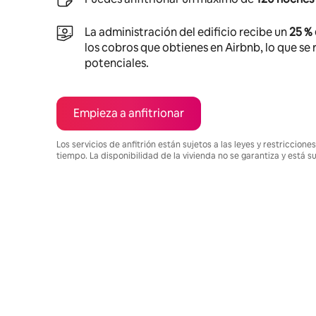
La administración del edificio recibe un
25 %
los cobros que obtienes en Airbnb, lo que se r
potenciales.
Empieza a anfitrionar
Los servicios de anfitrión están sujetos a las leyes y restriccio
tiempo. La disponibilidad de la vivienda no se garantiza y está s
Podrías ganar $3169075 al mes