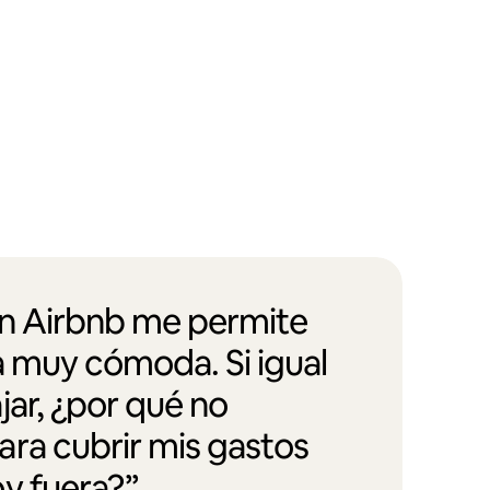
en Airbnb me permite
a muy cómoda. Si igual
jar, ¿por qué no
ra cubrir mis gastos
y fuera?”.