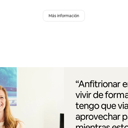
Más información
“Anfitrionar 
vivir de form
tengo que via
aprovechar pa
mientras esto