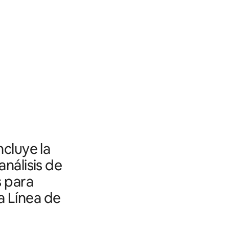
ncluye la
análisis de
s para
a Línea de