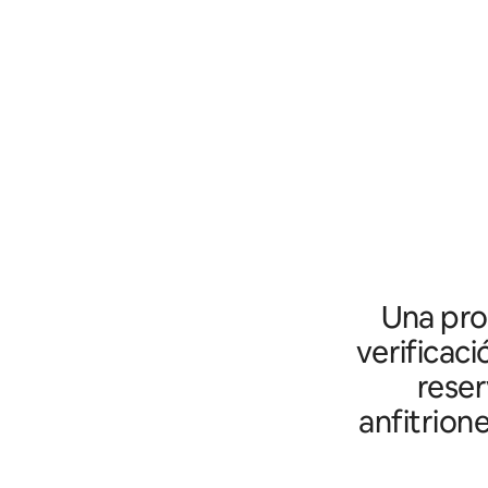
Una prot
verificaci
reser
anfitrion