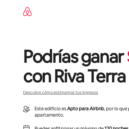
Omite
el
contenido
Podrías ganar
con
Riva Terra 
Descubre cómo estimamos tus ingresos
Este edificio es
Apto para Airbnb
, por lo que
apartamento.
Puedes anfitrionar un máximo de
120 noches 