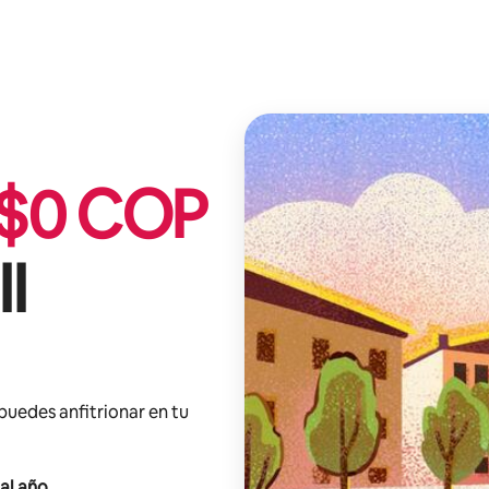
$
0
COP
II
 puedes anfitrionar en tu
al año