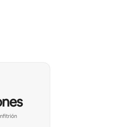
ones
nfitrión