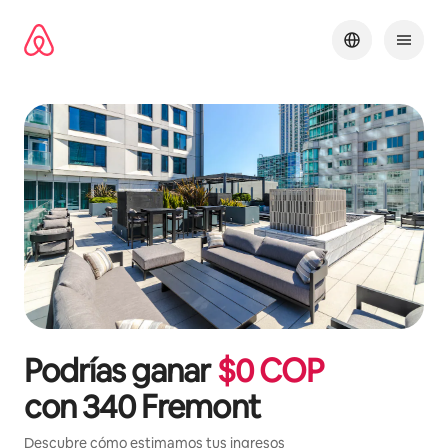
Omite
el
contenido
Podrías ganar
$
0
COP
con
340 Fremont
Descubre cómo estimamos tus ingresos