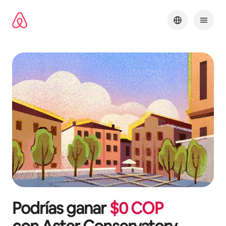
Omite
el
contenido
Podrías ganar
$
0
COP