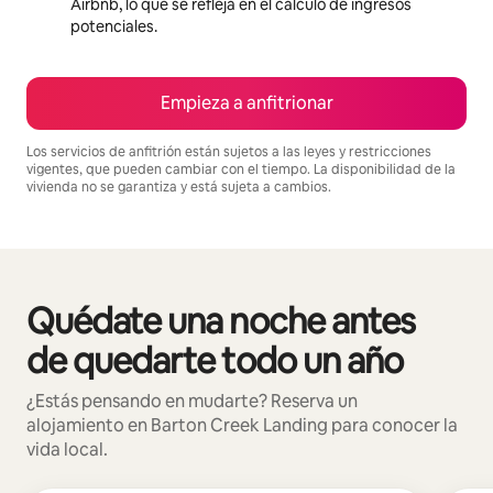
Airbnb, lo que se refleja en el cálculo de ingresos
potenciales.
Empieza a anfitrionar
Los servicios de anfitrión están sujetos a las leyes y restricciones
vigentes, que pueden cambiar con el tiempo. La disponibilidad de la
vivienda no se garantiza y está sujeta a cambios.
Podrías ganar $2395346 al mes
Quédate una noche antes
Se muestran0 de 0 elementos
de quedarte todo un año
¿Estás pensando en mudarte? Reserva un
alojamiento en Barton Creek Landing para conocer la
vida local.