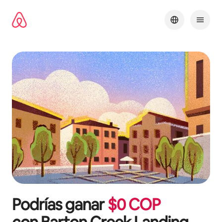
Omite
el
contenido
Podrías ganar
$
0
COP