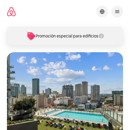
Omite
el
contenido
Promoción especial para edificios