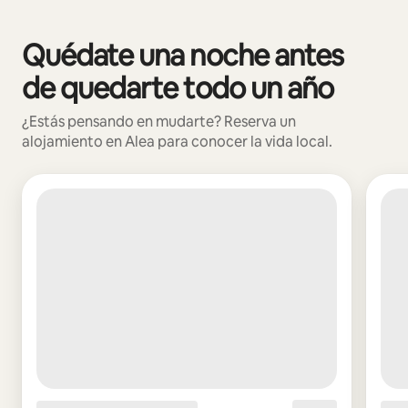
Podrías ganar $3606514 al mes
Quédate una noche antes
Se muestran0 de 0 elementos
de quedarte todo un año
¿Estás pensando en mudarte? Reserva un
alojamiento en Alea para conocer la vida local.