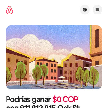
Omite
el
contenido
Podrías ganar
$
0
COP