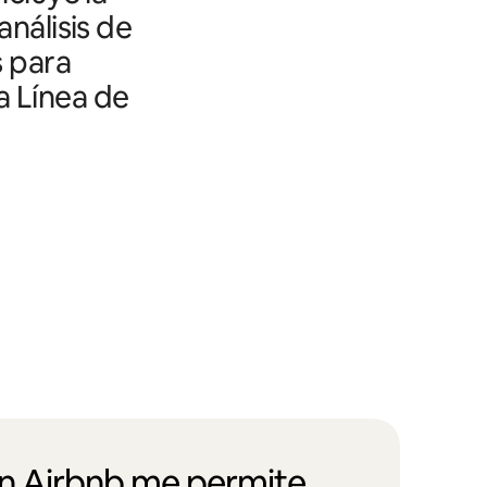
análisis de
s para
a Línea de
en Airbnb me permite