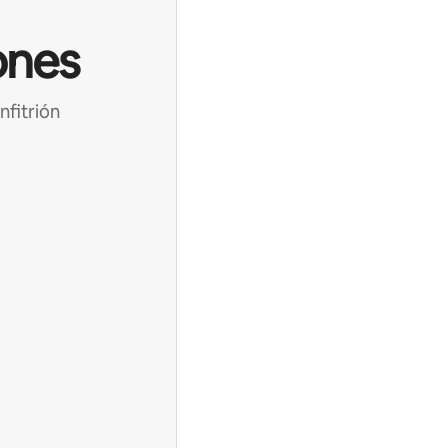
ones
nfitrión