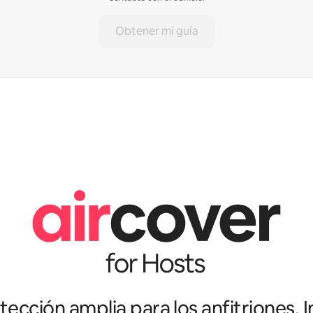
Obtener mi guía
ección amplia para los anfitriones. I