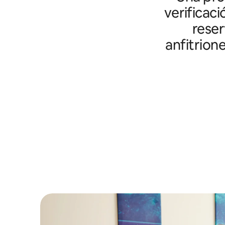
verificaci
reser
anfitrion