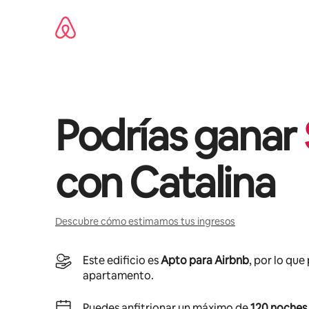
Omite
el
contenido
Podrías ganar
con
Catalina
Descubre cómo estimamos tus ingresos
Este edificio es
Apto para Airbnb
, por lo que
apartamento.
Puedes anfitrionar un máximo de
120 noches 