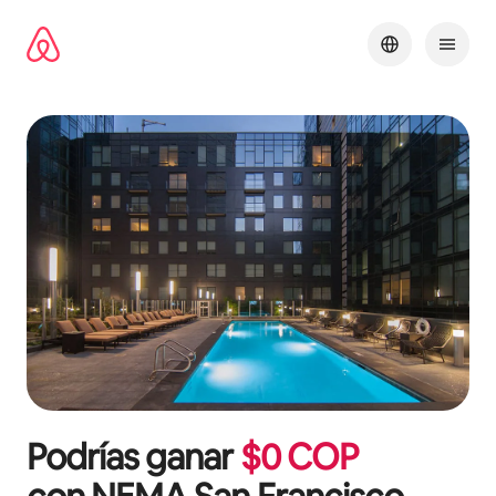
Omite
el
contenido
Podrías ganar
$
0
COP