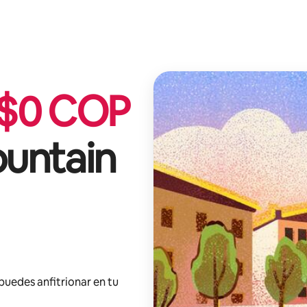
$
0
COP
untain
 puedes anfitrionar en tu