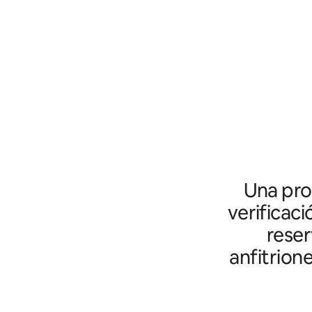
Una prot
verificaci
reser
anfitrion