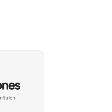
ones
nfitrión