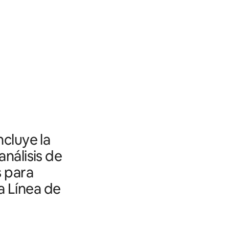
ncluye la
análisis de
s para
a Línea de