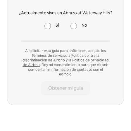
¿Actualmente vives en Abrazo at Waterway Hills?
Sí
No
Al solicitar esta guía para anfitriones, acepto los
Términos de servicio
, la
Política contra la
discriminación
de Airbnb y la
Política de privacidad
de Airbnb
. Doy mi consentimiento para que Airbnb
comparta mi información de contacto con el
edificio.
Obtener mi guía