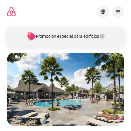
Omite
el
contenido
Promoción especial para edificios