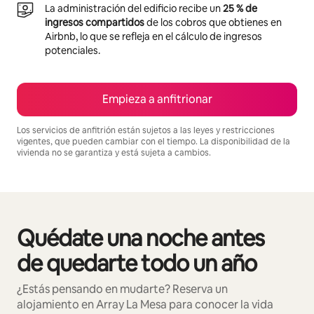
La administración del edificio recibe un
25 % de
ingresos compartidos
de los cobros que obtienes en
Airbnb, lo que se refleja en el cálculo de ingresos
potenciales.
Empieza a anfitrionar
Los servicios de anfitrión están sujetos a las leyes y restricciones
vigentes, que pueden cambiar con el tiempo. La disponibilidad de la
vivienda no se garantiza y está sujeta a cambios.
Podrías ganar $2352026 al mes
Quédate una noche antes
Se muestran0 de 0 elementos
de quedarte todo un año
¿Estás pensando en mudarte? Reserva un
alojamiento en Array La Mesa para conocer la vida