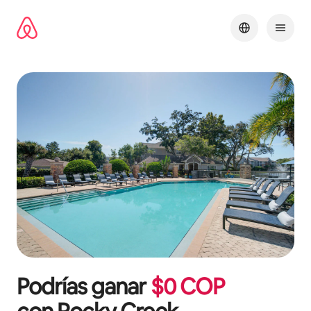
Omite
el
contenido
Podrías ganar
$
0
COP