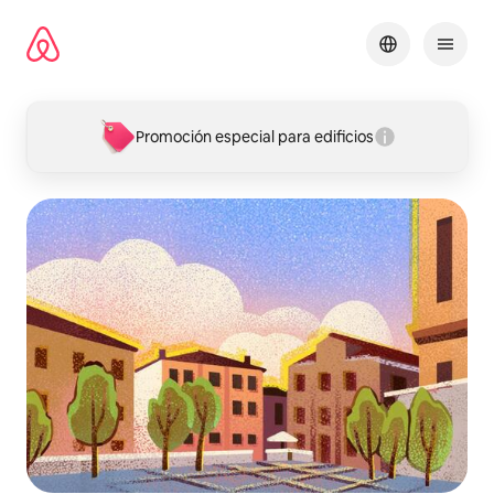
Omite
el
contenido
Promoción especial para edificios