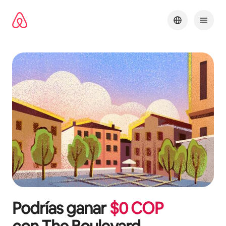
Omite
el
contenido
Podrías ganar
$
0
COP