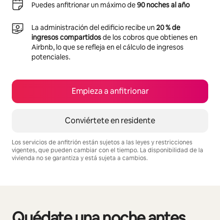
Puedes anfitrionar un máximo de
90 noches al año
La administración del edificio recibe un
20 % de
ingresos compartidos
de los cobros que obtienes en
Airbnb, lo que se refleja en el cálculo de ingresos
potenciales.
Empieza a anfitrionar
Conviértete en residente
Los servicios de anfitrión están sujetos a las leyes y restricciones
vigentes, que pueden cambiar con el tiempo. La disponibilidad de la
vivienda no se garantiza y está sujeta a cambios.
Podrías ganar $1789921 al mes
Quédate una noche antes
Se muestran0 de 0 elementos