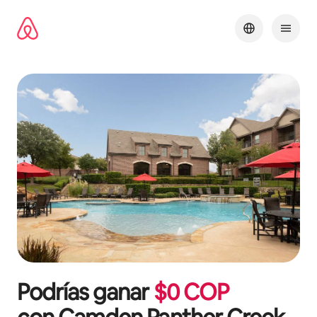
Omite
el
contenido
Podrías ganar
$
0
COP