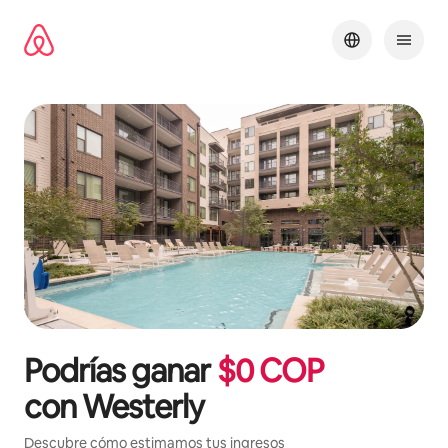
Omite
el
contenido
Podrías ganar
$
0
COP
con
Westerly
Descubre cómo estimamos tus ingresos