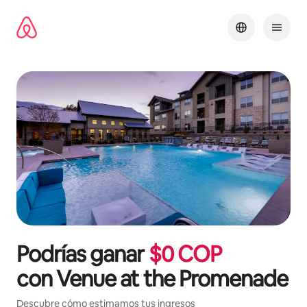
Omite
el
contenido
Podrías ganar
$
0
COP
con
Venue at the Promenade
Descubre cómo estimamos tus ingresos