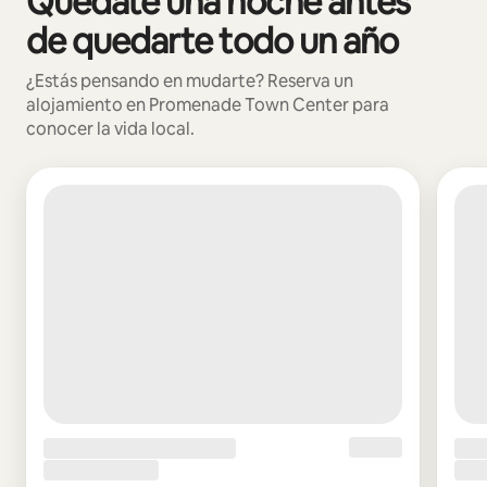
Quédate una noche antes
de quedarte todo un año
¿Estás pensando en mudarte? Reserva un
alojamiento en Promenade Town Center para
conocer la vida local.