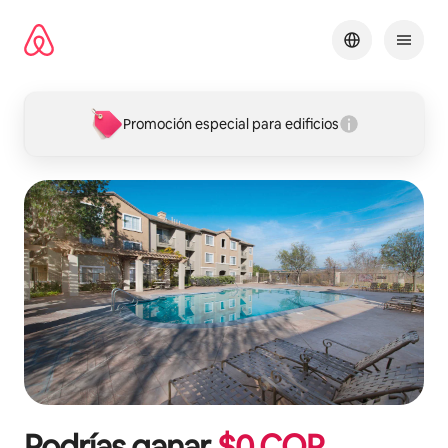
Omite
el
contenido
Promoción especial para edificios
Podrías ganar
$
0
COP