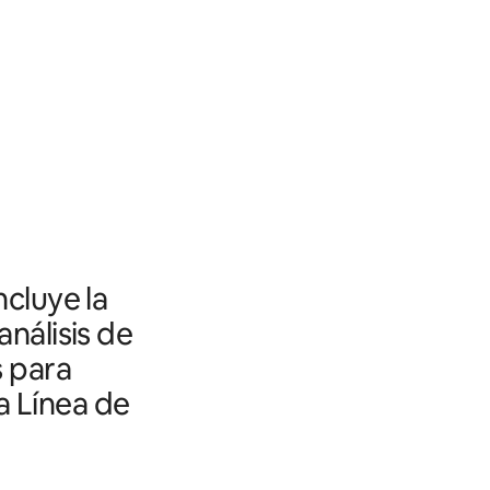
ncluye la
análisis de
s para
a Línea de