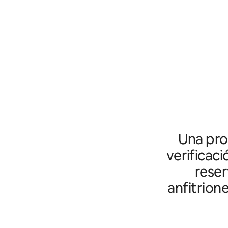
Una prot
verificaci
reser
anfitrion