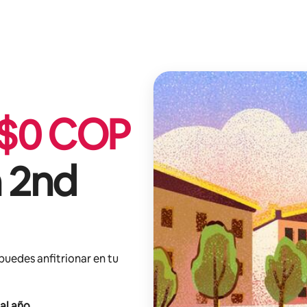
$
0
COP
n 2nd
 puedes anfitrionar en tu
al año