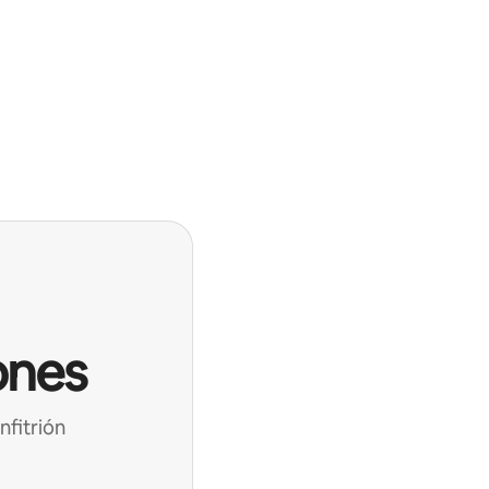
ones
nfitrión