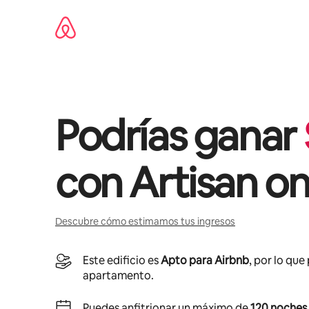
Omite
el
contenido
Podrías ganar
con
Artisan o
Descubre cómo estimamos tus ingresos
Este edificio es
Apto para Airbnb
, por lo que
apartamento.
Puedes anfitrionar un máximo de
120 noches 