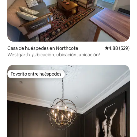
Casa de huéspedes en Northcote
Calificación pr
4.88 (529)
Westgarth. ¡Ubicación, ubicación, ubicación!
Favorito entre huéspedes
Favorito entre huéspedes