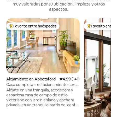
muy valoradas por su ubicación, limpieza y otros
aspectos.
Favorito entre huéspedes
Favorito entre
Favorito entre huéspedes preferido
Favorito entre hu
Alojamiento en Abbotsford
Calificación promedio: 4.99 de 5
4.99 (141)
Casa completa + estacionamiento cerca
del MCG, de la ciudad y de todo
Alójate en una tranquila, acogedora y
espaciosa casa de campo de estilo
victoriano con jardín aislado y cochera
privada, en un tranquilo barrio del centro
de la ciudad, cerca de todo lo que
Melbourne tiene para ofrecer. A poca