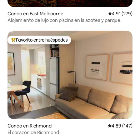
Condo en East Melbourne
Calificación p
4.91 (279)
Alojamiento de lujo con piscina en la azotea y parque.
Favorito entre huéspedes
Favorito entre huéspedes preferido
Condo en Richmond
Calificación pr
4.89 (147)
El corazón de Richmond