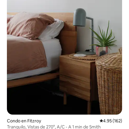
Condo en Fitzroy
Calificación p
4.95 (162)
Tranquilo, Vistas de 270°, A/C - A 1 min de Smith