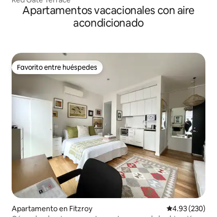
Apartamentos vacacionales con aire
acondicionado
Favorito entre huéspedes
Favorito entre huéspedes
Apartamento en Fitzroy
Calificación pr
4.93 (230)