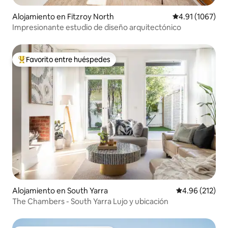
Alojamiento en Fitzroy North
Calificación pr
4.91 (1067)
Impresionante estudio de diseño arquitectónico
Favorito entre huéspedes
Favorito entre huéspedes preferido
Alojamiento en South Yarra
Calificación p
4.96 (212)
The Chambers - South Yarra Lujo y ubicación