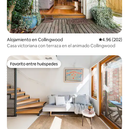
Alojamiento en Collingwood
Calificación pr
4.96 (202)
Casa victoriana con terraza en el animado Collingwood
Favorito entre huéspedes
Favorito entre huéspedes