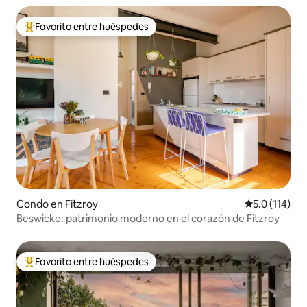
Favorito entre huéspedes
Favorito entre huéspedes preferido
Condo en Fitzroy
Calificación 
5.0 (114)
Beswicke: patrimonio moderno en el corazón de Fitzroy
Favorito entre huéspedes
Favorito entre huéspedes preferido