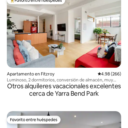
Favorito entre huéspedes
Favorito entre huéspedes preferido
Apartamento en Fitzroy
Calificación pr
4.98 (266)
Luminoso, 2 dormitorios, conversión de almacén, muy
Otros alquileres vacacionales excelentes
Fitzroy.
cerca de Yarra Bend Park
Favorito entre huéspedes
Favorito entre huéspedes