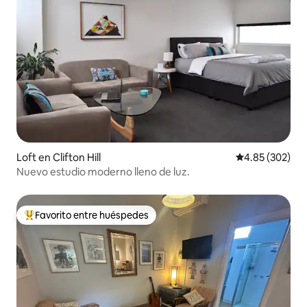
Loft en Clifton Hill
Calificación pr
4.85 (302)
Nuevo estudio moderno lleno de luz.
Favorito entre huéspedes
Favorito entre huéspedes preferido