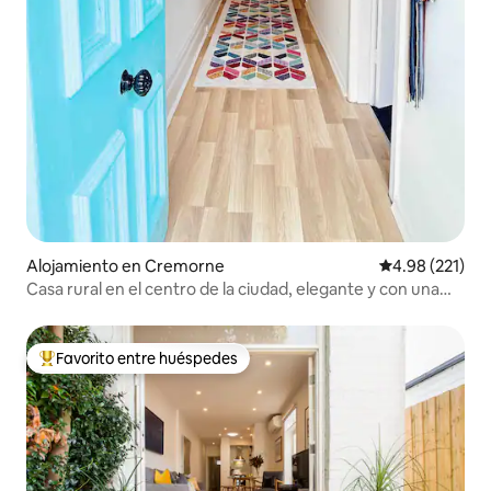
Alojamiento en Cremorne
Calificación p
4.98 (221)
Casa rural en el centro de la ciudad, elegante y con una
ubicación increíble
Favorito entre huéspedes
Favorito entre huéspedes preferido