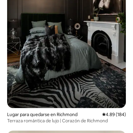
Lugar para quedarse en Richmond
Calificación pr
4.89 (184)
Terraza romántica de lujo | Corazón de Richmond