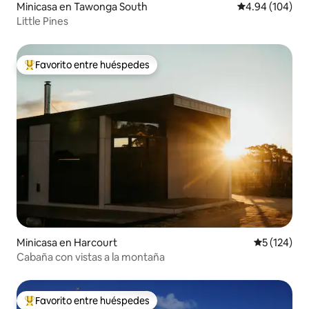
Minicasa en Tawonga South
Calificación pr
4.94 (104)
Little Pines
Favorito entre huéspedes
Favorito entre huéspedes preferido
Minicasa en Harcourt
Calificació
5 (124)
Cabaña con vistas a la montaña
Favorito entre huéspedes
Favorito entre huéspedes preferido