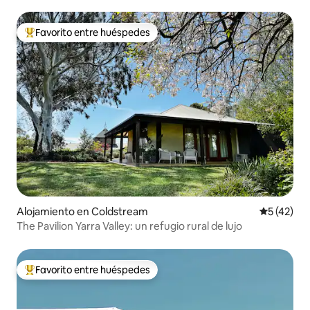
Favorito entre huéspedes
Favorito entre huéspedes preferido
Alojamiento en Coldstream
Calificaci
5 (42)
The Pavilion Yarra Valley: un refugio rural de lujo
Favorito entre huéspedes
Favorito entre huéspedes preferido