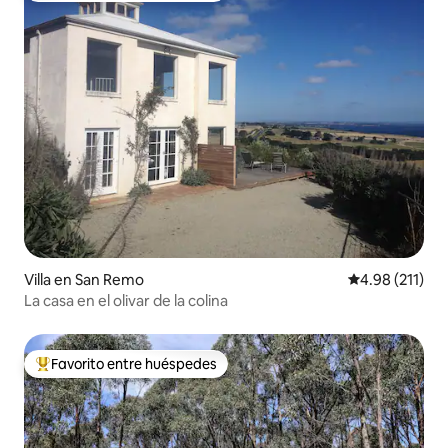
Villa en San Remo
Calificación p
4.98 (211)
La casa en el olivar de la colina
Favorito entre huéspedes
Favorito entre huéspedes preferido