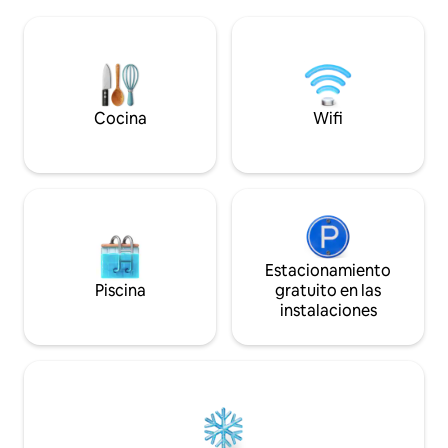
cambiante al atardecer, cuando las
letrina ofrece vist
sombras caen sobre la tierra. Nuestra
vida silvestre! Los paseos por Gariwerd
pequeña casa ofrece un ritmo de vida
están a 10 minutos 
más lento, funciona con energía solar y
buen café, la cerve
tiene todo lo que necesitas para una
restaurantes de Ha
estancia inolvidable, ¡incluido un baño al
conéctate!
aire libre para que puedas bañarte bajo
Cocina
Wifi
las estrellas!
Estacionamiento
Piscina
gratuito en las
instalaciones