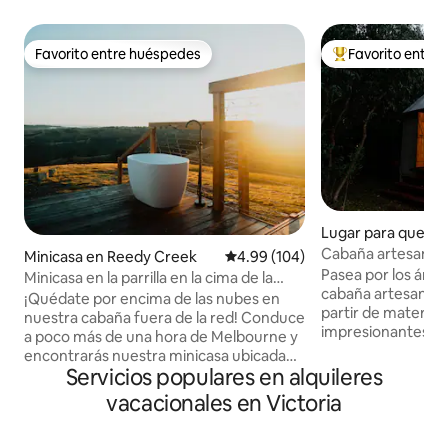
Favorito entre huéspedes
Favorito entre
Favorito entre huéspedes
Favorito entre hu
Lugar para quedar
ls Gap
Cabaña artesanal, 
Minicasa en Reedy Creek
Calificación promedio: 4.99 de 5
4.99 (104)
Grampianos (Gari
Pasea por los árbo
Minicasa en la parrilla en la cima de la
cabaña artesanal,
colina con baño al aire libre
¡Quédate por encima de las nubes en
partir de material
nuestra cabaña fuera de la red! Conduce
impresionantes vi
a poco más de una hora de Melbourne y
sobre nuestra gran
encontrarás nuestra minicasa ubicada
montañas más allá. 
Servicios populares en alquileres
en nuestra propiedad de 100 acres con
acurrúcate junto a
vistas a las montañas. En lo alto de una
vacacionales en Victoria
afuera relájate en
empinada colina, podrás disfrutar de
rojo tallada a man
cada amanecer mágico y de la luz
incorporada, ducha al