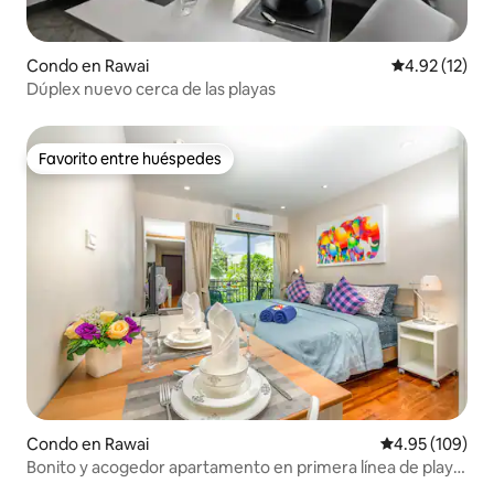
Condo en Rawai
Calificación 
4.92 (12)
Dúplex nuevo cerca de las playas
Favorito entre huéspedes
Favorito entre huéspedes
Condo en Rawai
Calificación pr
4.95 (109)
Bonito y acogedor apartamento en primera línea de playa
en Rawai, a 50 metros