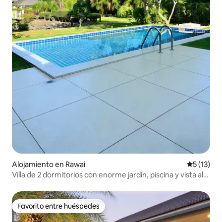
Alojamiento en Rawai
Calificaci
5 (13)
Villa de 2 dormitorios con enorme jardín, piscina y vista al
mar, a 50 metros de la playa de Lawe
Favorito entre huéspedes
Favorito entre huéspedes