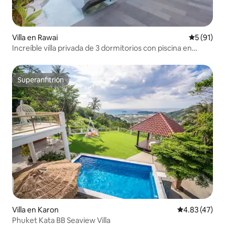
Villa en Rawai
Calificaci
5 (91)
Increíble villa privada de 3 dormitorios con piscina en
Rawai
Superanfitrión
Superanfitrión
Villa en Karon
Calificación 
4.83 (47)
Phuket Kata BB Seaview Villa