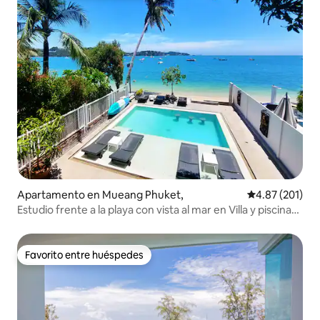
Apartamento en Mueang Phuket,
Calificación p
4.87 (201)
Estudio frente a la playa con vista al mar en Villa y piscina
infinita
Favorito entre huéspedes
Favorito entre huéspedes