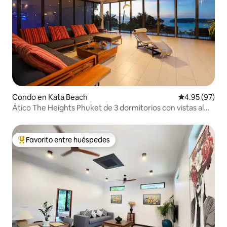
Condo en Kata Beach
Calificación p
4.95 (97)
Ático The Heights Phuket de 3 dormitorios con vistas al
mar
Favorito entre huéspedes
Favorito entre huéspedes preferido