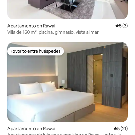
Apartamento en Rawai
Calificac
5 (3)
Villa de 160 m²: piscina, gimnasio, vista al mar
Favorito entre huéspedes
Favorito entre huéspedes
Apartamento en Rawai
Calificaci
5 (21)
Apartamento de lujo con cama king en Rawai, junto a la