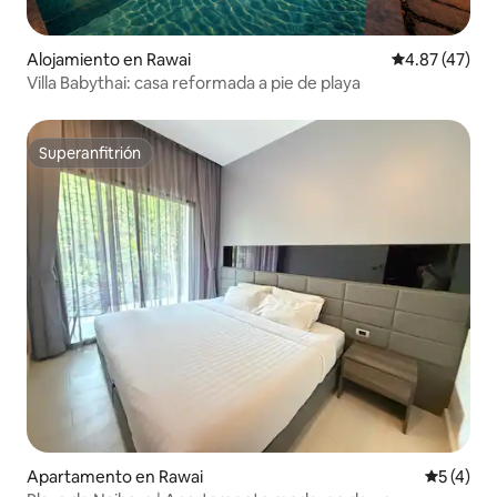
Alojamiento en Rawai
Calificación 
4.87 (47)
Villa Babythai: casa reformada a pie de playa
Superanfitrión
Superanfitrión
Apartamento en Rawai
Calificac
5 (4)