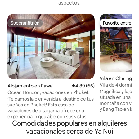
aspectos.
Superanfitrión
Favorito entre h
Superanfitrión
Favorito entre h
Villa en Cherngtal
Villa de 4 dormitor
Alojamiento en Rawai
Calificación promedio: 4.89 de 
4.89 (66)
la cima de una col
Magnífica y lujosa v
Ocean Horizon, vacaciones en Phuket
situada en una tra
¡Te damos la bienvenida al destino de tus
montaña con vistas
sueños en Phuket! Esta casa de
y Bang Tao en la 
vacaciones de alta gama ofrece una
Phuket. Villa de 40
experiencia inigualable con sus vistas
dormitorios con c
Comodidades populares en alquileres
panorámicas de 360 grados al
baños en suite. T
impresionante mar de Andamán
vacacionales cerca de Ya Nui
decorada con piezas
Encaramada en lo alto de un acantilado,
piscina infinita es