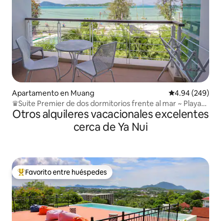
Apartamento en Muang
Calificación pr
4.94 (249)
♛Suite Premier de dos dormitorios frente al mar ~ Playa
Otros alquileres vacacionales excelentes
Rawai
cerca de Ya Nui
Favorito entre huéspedes
Favorito entre huéspedes preferido