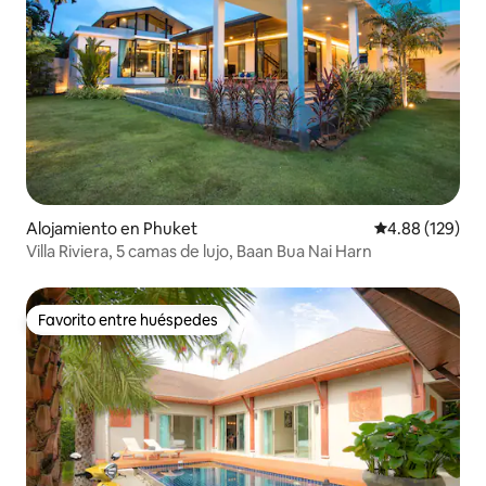
Alojamiento en Phuket
Calificación pr
4.88 (129)
Villa Riviera, 5 camas de lujo, Baan Bua Nai Harn
Favorito entre huéspedes
Favorito entre huéspedes