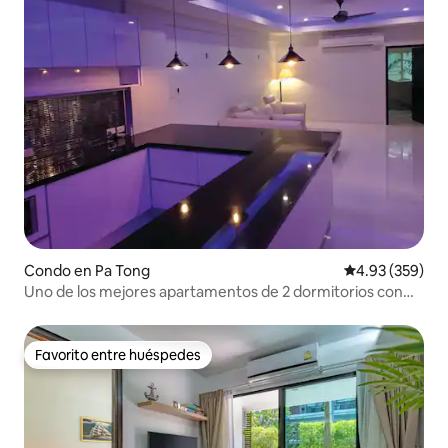
Condo en Pa Tong
Calificación pr
4.93 (359)
Uno de los mejores apartamentos de 2 dormitorios con
súpermodem de Patong
Favorito entre huéspedes
Favorito entre huéspedes