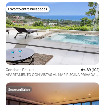
Favorito entre huéspedes
Favorito entre huéspedes
Condo en Phuket
Calificación pr
4.89 (102)
APARTAMENTO CON VISTAS AL MAR PISCINA PRIVADA
JACUZZI 3 HABITACIONES 6/7P
Superanfitrión
Superanfitrión