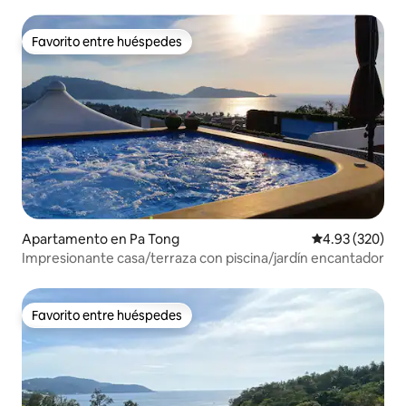
Favorito entre huéspedes
Favorito entre huéspedes
Apartamento en Pa Tong
Calificación pr
4.93 (320)
Impresionante casa/terraza con piscina/jardín encantador
Favorito entre huéspedes
Favorito entre huéspedes