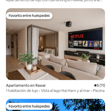
península de Krabi | Parque acuático para niños | Gimnasio
Favorito entre huéspedes
Favorito entre huéspedes
Apartamento en Rawai
Calificaci
5 (11)
1 habitación de lujo • Vista al lago Nai Harn y al mar • Piscina
Favorito entre huéspedes
Favorito entre huéspedes