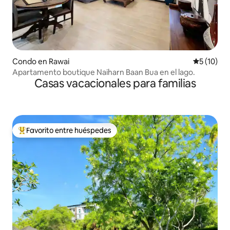
Condo en Rawai
Calificaci
5 (10)
Apartamento boutique Naiharn Baan Bua en el lago.
Casas vacacionales para familias
Favorito entre huéspedes
Favorito entre huéspedes preferido