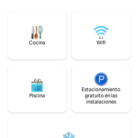
esta lujosa villa ofrece unas vistas
salas tailandesas a
impresionantes desde todos los ángulos,
relajarse al aire li
lo que garantiza que estés rodeado de la
impresionantes vis
belleza natural de la isla más pintoresca
está a solo 10 minut
de Tailandia - Acceso a la playa - 5-10 m a
Desayuno incluido 
pie de la playa de Rawai - 1 cama tamaño
vuelta al aeropuer
king, sofá cama, colchón - Aire
acondicionado en el dormitorio y la
Cocina
Wifi
cocina, sala de estar al aire libre, 2 baños
- Balcón panorámico.
Estacionamiento
Piscina
gratuito en las
instalaciones