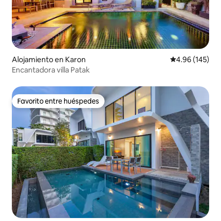
Alojamiento en Karon
Calificación pr
4.96 (145)
Encantadora villa Patak
Favorito entre huéspedes
Favorito entre huéspedes