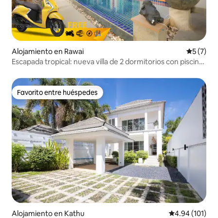
Alojamiento en Rawai
Calificac
5 (7)
Escapada tropical: nueva villa de 2 dormitorios con piscina
privada
Favorito entre huéspedes
Favorito entre huéspedes
Alojamiento en Kathu
Calificación p
4.94 (101)