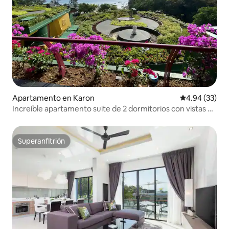
Apartamento en Karon
Calificación p
4.94 (33)
Increíble apartamento suite de 2 dormitorios con vistas al
mar en Kata
Superanfitrión
Superanfitrión