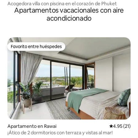
Acogedora villa con piscina en el corazón de Phuket
Apartamentos vacacionales con aire
acondicionado
Favorito entre huéspedes
Favorito entre huéspedes
Apartamento en Rawai
Calificación 
4.95 (21)
¡Ático de 2 dormitorios con terraza y vistas al mar!