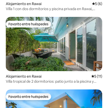
Alojamiento en Rawai
Calificac
5 (6)
Villa 1 con dos dormitorios y piscina privada en Rawai,
Phuket
Favorito entre huéspedes
Favorito entre huéspedes
Alojamiento en Rawai
Calificaci
5 (11)
Villa tropical de 2 dormitorios: patio junto a la piscina y
paseo al mar
Favorito entre huéspedes
Favorito entre huéspedes