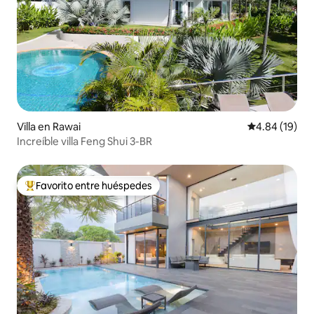
Villa en Rawai
Calificación 
4.84 (19)
Increíble villa Feng Shui 3-BR
Favorito entre huéspedes
Favorito entre huéspedes preferido