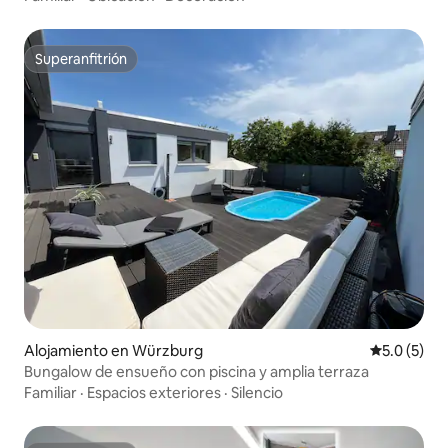
Superanfitrión
Superanfitrión
Alojamiento en Würzburg
Calificació
5.0 (5)
Bungalow de ensueño con piscina y amplia terraza
Familiar
·
Espacios exteriores
·
Silencio