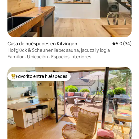
Casa de huéspedes en Kitzingen
Calificación
5.0 (34)
Hofglück & Scheunenliebe: sauna, jacuzzi y logia
Familiar
·
Ubicación
·
Espacios interiores
Favorito entre huéspedes
Favorito entre huéspedes preferido