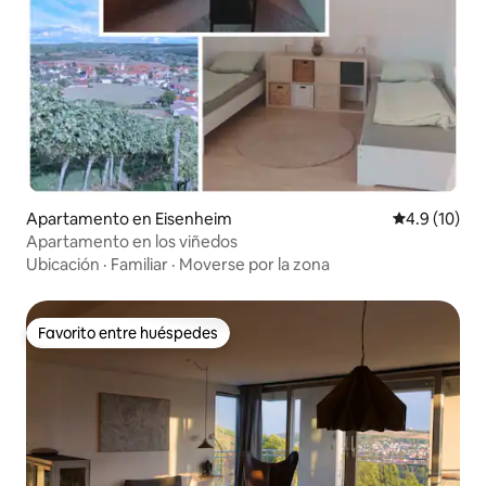
Apartamento en Eisenheim
Calificación
4.9 (10)
Apartamento en los viñedos
Ubicación
·
Familiar
·
Moverse por la zona
Favorito entre huéspedes
Favorito entre huéspedes