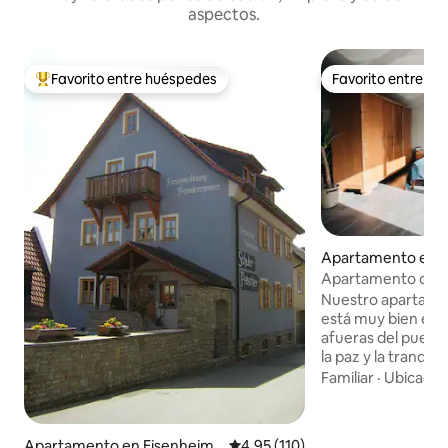
aspectos.
Favorito entre huéspedes
Favorito entre h
Favorito entre huéspedes preferido
Favorito entre h
Apartamento en 
d
Apartamento de va
luminoso y moder
Nuestro apartame
está muy bien equ
afueras del pueblo
la paz y la tranquil
instalaciones com
Familiar
·
Ubicació
panadería están a poca distancia a pie.
Parque infantil acu
relajarse al lado. E
Apartamento en Eisenheim
Calificación promedio: 4.95 de 5
4.95 (110)