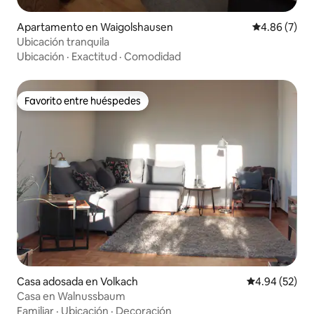
Apartamento en Waigolshausen
Calificación
4.86 (7)
Ubicación tranquila
Ubicación
·
Exactitud
·
Comodidad
Favorito entre huéspedes
Favorito entre huéspedes
Casa adosada en Volkach
Calificación p
4.94 (52)
Casa en Walnussbaum
Familiar
·
Ubicación
·
Decoración