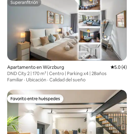
Superanfitrión
Superanfitrión
Apartamento en Würzburg
Calificació
5.0 (4)
DND City 2 | 170 m² | Centro | Parking x4 | 2Baños
Familiar
·
Ubicación
·
Calidad del sueño
Favorito entre huéspedes
Favorito entre huéspedes