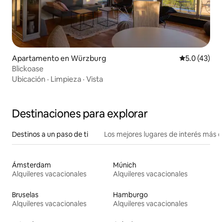
Apartamento en Würzburg
Calificación
5.0 (43)
Blickoase
Ubicación
·
Limpieza
·
Vista
Destinaciones para explorar
Destinos a un paso de ti
Los mejores lugares de interés más 
Ámsterdam
Múnich
Alquileres vacacionales
Alquileres vacacionales
Bruselas
Hamburgo
Alquileres vacacionales
Alquileres vacacionales