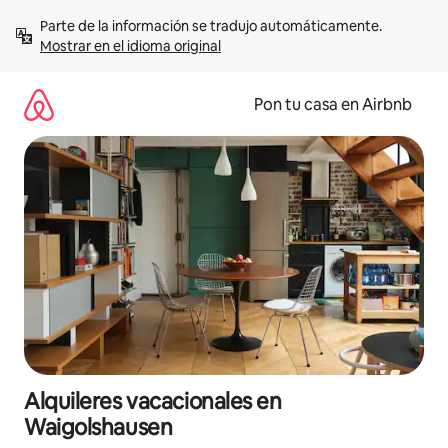
Omite
Parte de la información se tradujo automáticamente. 
el
Mostrar en el idioma original
contenido
Pon tu casa en Airbnb
Alquileres vacacionales en
Waigolshausen