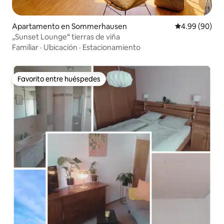
Apartamento en Sommerhausen
Calificación p
4.99 (90)
„Sunset Lounge“ tierras de viña
Familiar
·
Ubicación
·
Estacionamiento
Favorito entre huéspedes
Favorito entre huéspedes