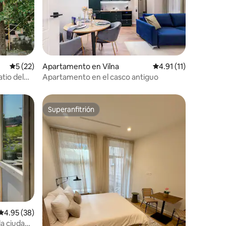
Calificación promedio: 5 de 5, 22 reseñas
5 (22)
Apartamento en Vilna
Calificación promedio
4.91 (11)
tio del
Apartamento en el casco antiguo
Superanfitrión
Superanfitrión
Calificación promedio: 4.95 de 5, 38 reseñas
4.95 (38)
a ciudad ·