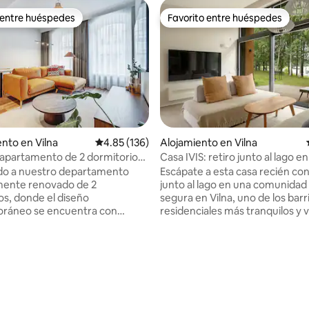
 entre huéspedes
Favorito entre huéspedes
 entre huéspedes
Favorito entre huéspedes
nto en Vilna
Calificación promedio: 4.85 de 5, 136 reseñas
4.85 (136)
Alojamiento en Vilna
apartamento de 2 dormitorios
Casa IVIS: retiro junto al lago en
co antiguo de Domillion
do a nuestro departamento
Escápate a esta casa recién co
mente renovado de 2
junto al lago en una comunidad
os, donde el diseño
segura en Vilna, uno de los barr
ráneo se encuentra con
residenciales más tranquilos y 
 toques de color! Ubicado en
la ciudad. Con acceso directo a
r 1, nuestro apartamento
tranquila playa lacustre y fácil 
 mezcla perfecta de comodidad
las atracciones de la ciudad, es 
ánea y encanto histórico.
perfecto para parejas, familia
io: 5 de 5, 23 reseñas
apartamento goza de una
o amigos que buscan relajarse e
privilegiada a poca distancia a
naturaleza sin sacrificar la como
 principales atracciones de
WIFI RÁPIDO. - TV de pantalla pl