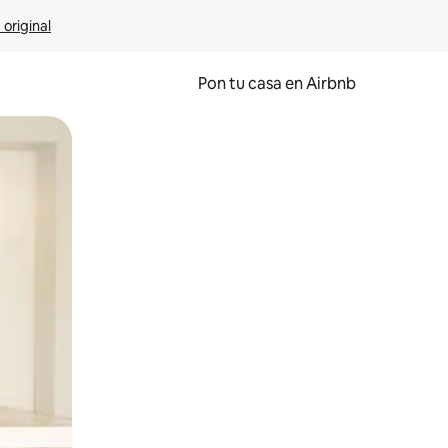
 original
Pon tu casa en Airbnb
o o desliza el dedo.