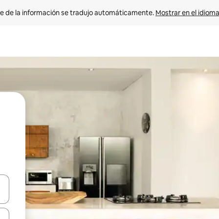
e de la información se tradujo automáticamente. 
Mostrar en el idioma
n las teclas de flecha hacia arriba y hacia abajo o explora con el tact