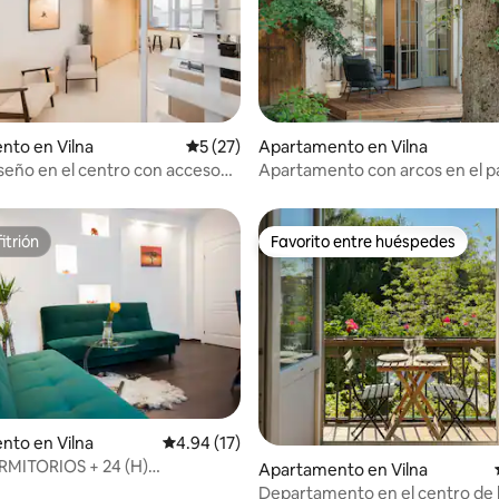
nto en Vilna
Calificación promedio: 5 de 5, 27 reseñas
5 (27)
Apartamento en Vilna
 4.97 de 5, 36 reseñas
iseño en el centro con acceso
Apartamento con arcos en el pa
la azotea
casco antiguo
itrión
Favorito entre huéspedes
itrión
Favorito entre huéspedes
 4.99 de 5, 74 reseñas
nto en Vilna
Calificación promedio: 4.94 de 5, 17 reseñas
4.94 (17)
RMITORIOS + 24 (H)
Apartamento en Vilna
PROBACIÓN + TERRAZA
Departamento en el centro de l