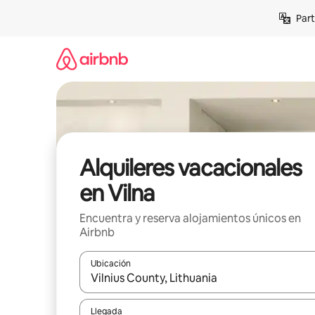
Omite
Part
el
contenido
Alquileres vacacionales
en Vilna
Encuentra y reserva alojamientos únicos en
Airbnb
Ubicación
Cuando los resultados estén disponibles, navega co
Llegada