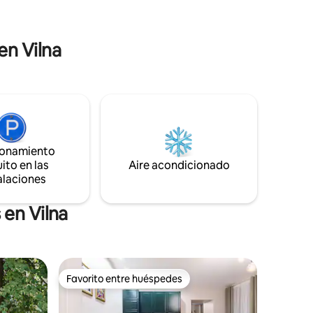
 Ropa de
perfecta de tranquilidad y vibrante de la
a con
vida de la ciudad! tendrás,un resbalón de
ior -
estacionamiento justo al lado de la casa,
en Vilna
con una comunidad cerrada...
ionamiento
ito en las
Aire acondicionado
alaciones
 en Vilna
Favorito entre huéspedes
rido
Favorito entre huéspedes