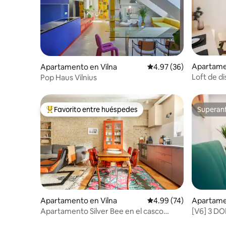
Apartame
Apartamento en Vilna
Calificación promedio:
4.97 (36)
Loft de d
Pop Haus Vilnius
privado a 
Favorito entre huéspedes
Superanf
Favorito entre huéspedes preferido
Superanf
Apartamento en Vilna
Calificación promedio:
4.99 (74)
Apartame
Apartamento Silver Bee en el casco
[V6] 3 DO
antiguo
AUTOCOM