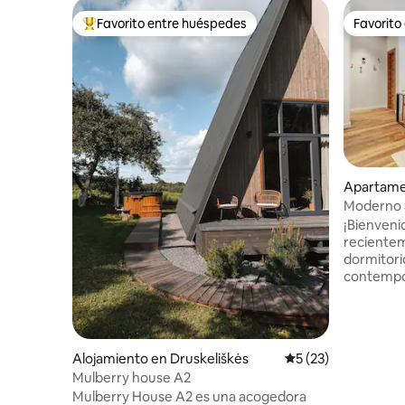
Favorito entre huéspedes
Favorito
Favorito entre huéspedes preferido
Favorito
Apartame
Moderno 
en el cas
¡Bienveni
reciente
dormitori
contempo
vibrantes
Sopeno st
ofrece la
contempor
Alojamiento en Druskeliškės
Calificación promed
5 (23)
Nuestro 
Mulberry house A2
ubicación 
Mulberry House A2 es una acogedora
pie de las