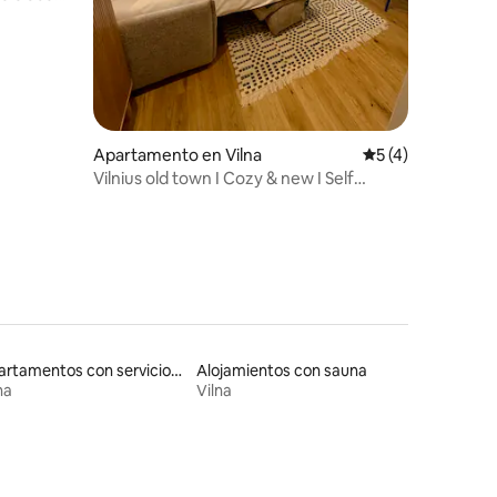
Apartamento en Vilna
Calificación prom
5 (4)
Vilnius old town I Cozy & new I Self
check-in
Apartamentos con servicios incluidos vacacionales
Alojamientos con sauna
na
Vilna