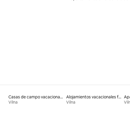
Balcón con vista al parque ·
Estacionamiento gratuito
Casas de campo vacacionales
Alojamientos vacacionales frente a la playa
Vilna
Vilna
Vil