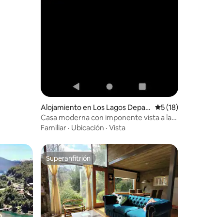
Alojamiento en Los Lagos Depart
Calificación prome
5 (18)
ment
Casa moderna con imponente vista a la
cordillera
Familiar
·
Ubicación
·
Vista
Superanfitrión
rido
Superanfitrión