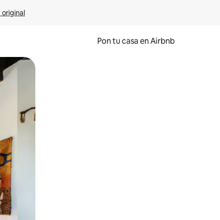
 original
Pon tu casa en Airbnb
o o desliza el dedo.