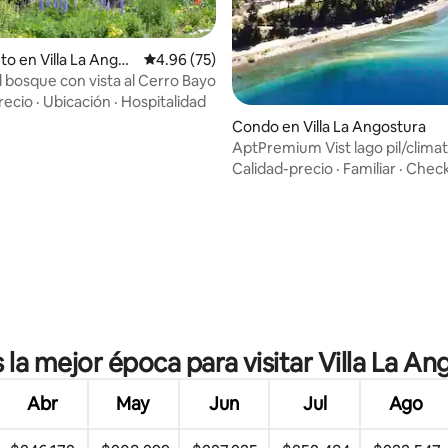
to en Villa La Angos
Calificación promedio: 4.96 de 5, 75 reseñas
4.96 (75)
l bosque con vista al Cerro Bayo
recio
·
Ubicación
·
Hospitalidad
Condo en Villa La Angostura
AptPremium Vist lago pil/climat
bebés 3camas
Calidad-precio
·
Familiar
·
Check
dio: 5 de 5, 6 reseñas
 la mejor época para visitar Villa La A
Abr
May
Jun
Jul
Ago