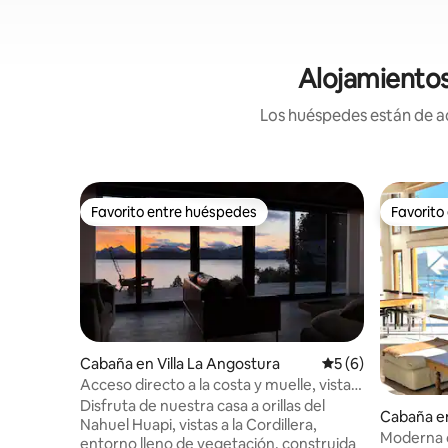
Alojamientos
Los huéspedes están de ac
Favorito entre huéspedes
Favorito
Favorito entre huéspedes
Favorito
Cabaña en Villa La Angostura
Calificación prome
5 (6)
Acceso directo a la costa y muelle, vistas
únicas.
Disfruta de nuestra casa a orillas del
Cabaña en
Nahuel Huapi, vistas a la Cordillera,
Moderna c
entorno lleno de vegetación, construida