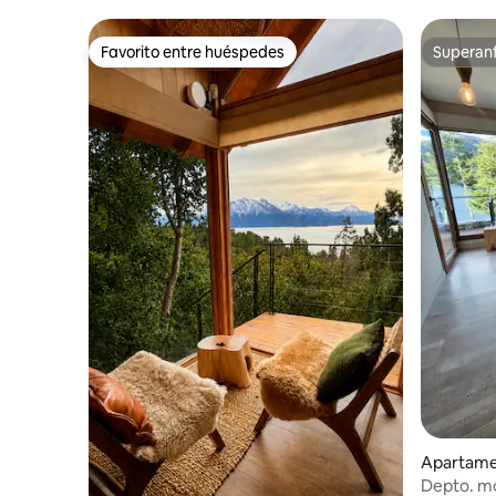
Favorito entre huéspedes
Superanf
Favorito entre huéspedes
Superanf
Apartame
Depto. mo