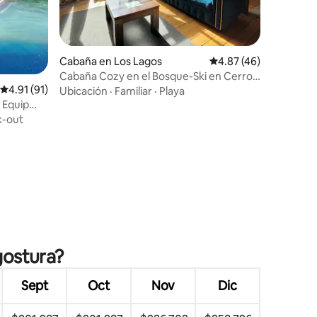
Cabaña en Los Lagos
Calificación promedio:
4.87 (46)
Cabaña Cozy en el Bosque-Ski en Cerro
Calificación promedio: 4.91 de 5, 91 reseñas
4.91 (91)
Bayo a 5 min
Ubicación
·
Familiar
·
Playa
 Equip
-out
ngostura?
Sept
Oct
Nov
Dic