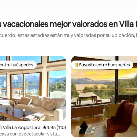
 vacacionales mejor valorados en Villa
uerdo: estas estadías están muy valoradas por su ubicación, 
 entre huéspedes
Favorito entre huéspedes
 entre huéspedes
Favorito entre huéspedes prefe
dio: 5 de 5, 6 reseñas
 Villa La Angostura
Calificación promedio: 4.95 de 5, 110 reseñas
4.95 (110)
asa con espectacular vista