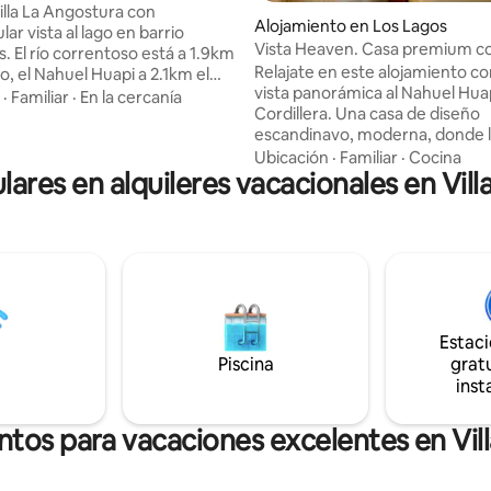
sque
illa La Angostura con
Alojamiento en Los Lagos
ar vista al lago en barrio
Vista Heaven. Casa premium con
. El río correntoso está a 1.9km
Lago.
Relajate en este alojamiento c
, el Nahuel Huapi a 2.1km el
vista panorámica al Nahuel Huap
ico a 5km por el sendero del
·
Familiar
·
En la cercanía
Cordillera. Una casa de diseño
torios, dos
escandinavo, moderna, donde 
pletos más toilette de
y las lineas simples son protago
. Cocina súper equipada. WIFI y
Ubicación
·
Familiar
·
Cocina
lares en alquileres vacacionales en Vil
invita a descansar y conectarte
fibra óptica. Smart TV.
sentidos. La casa está apareada
eléctrico. Parrilla y fogonero.
casa igual, siendo módulos de 2 
n losa radiante. Aires
que se encuentran sobre la ladera de la
a leña. Inmenso
montaña con excelentes vistas
ista al lago y mobiliario de
panorámicas. Amplios ambientes con
muebles de diseño, cocina y c
integrados, barra desayunador
Estac
mesa.
Piscina
gratu
inst
ntos para vacaciones excelentes en Vil