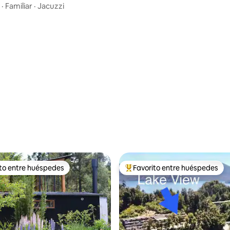
·
Familiar
·
Jacuzzi
dio: 5 de 5, 7 reseñas
ito entre huéspedes
Favorito entre huéspedes
 entre huéspedes preferido
Favorito entre huéspedes prefe