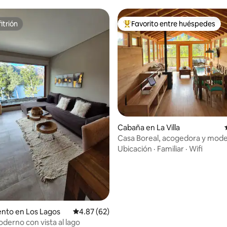
itrión
Favorito entre huéspedes
itrión
Favorito entre huéspedes prefe
Cabaña en La Villa
Casa Boreal, acogedora y mode
Angostura)
Ubicación
·
Familiar
·
Wifi
nto en Los Lagos
Calificación promedio: 4.87 de 5, 62 reseñas
4.87 (62)
derno con vista al lago