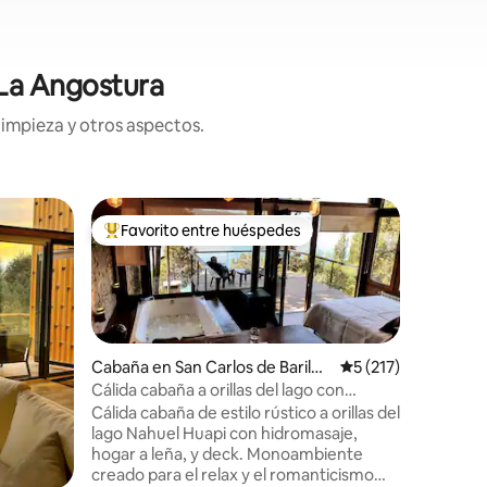
 La Angostura
limpieza y otros aspectos.
Alojamien
Favorito entre huéspedes
Favorit
rido
Favorito entre huéspedes preferido
Favorit
Terrazas 
Ideal par
confort 
inigualabl
panorámic
amplios e
Familiar
·
Cabaña en San Carlos de Bariloc
Calificación promed
5 (217)
cuenta c
he
Cálida cabaña a orillas del lago con
ping pong
hidromasaje
momentos
Cálida cabaña de estilo rústico a orillas del
para desc
lago Nahuel Huapi con hidromasaje,
de Villa 
hogar a leña, y deck. Monoambiente
ciertos s
creado para el relax y el romanticismo