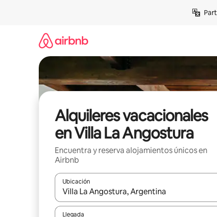
Omite
Part
el
contenido
Alquileres vacacionales
en Villa La Angostura
Encuentra y reserva alojamientos únicos en
Airbnb
Ubicación
Cuando los resultados estén disponibles, navega co
Llegada