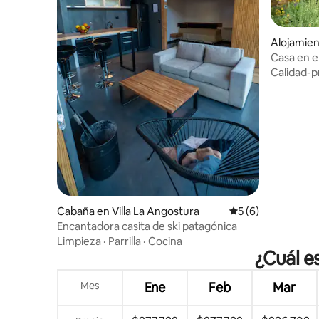
Alojamien
tura
Casa en e
Calidad-p
Cabaña en Villa La Angostura
Calificación prome
5 (6)
Encantadora casita de ski patagónica
Limpieza
·
Parrilla
·
Cocina
¿Cuál es
Mes
Ene
Feb
Mar