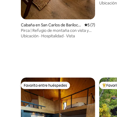
Ubicación
Cabaña en San Carlos de Bariloch
Calificación prome
5 (7)
e
Pirca | Refugio de montaña con vista y
desayuno
Ubicación
·
Hospitalidad
·
Vista
Favorito entre huéspedes
Favor
Favorito entre huéspedes
Favorito