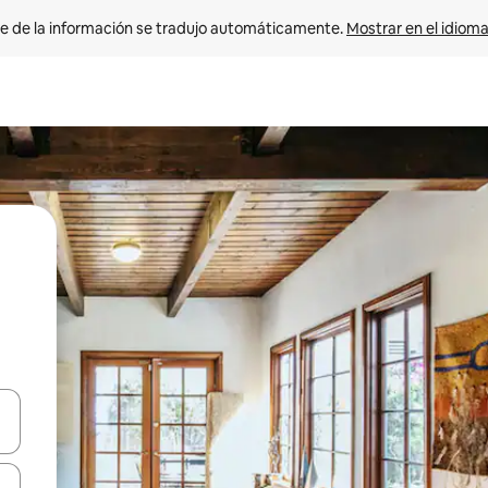
e de la información se tradujo automáticamente. 
Mostrar en el idioma
n las teclas de flecha hacia arriba y hacia abajo o explora con el tact