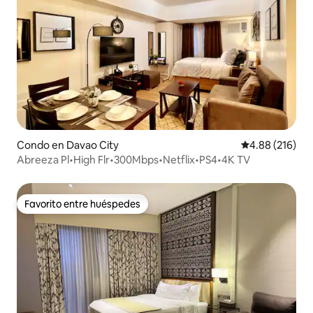
Condo en Davao City
Calificación pr
4.88 (216)
Abreeza Pl•High Flr•300Mbps•Netflix•PS4•4K TV
Favorito entre huéspedes
Favorito entre huéspedes