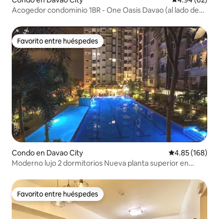
Acogedor condominio 1BR - One Oasis Davao (al lado de
SM City)
Favorito entre huéspedes
Favorito entre huéspedes
Condo en Davao City
Calificación pr
4.85 (168)
Moderno lujo 2 dormitorios Nueva planta superior en
Matina Enclaves
Favorito entre huéspedes
Favorito entre huéspedes