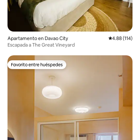
Apartamento en Davao City
Calificación p
4.88 (114)
Escapada a The Great Vineyard
Favorito entre huéspedes
Favorito entre huéspedes