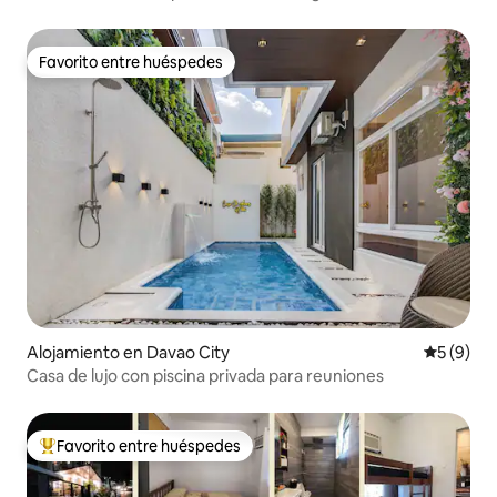
condominio_02
Favorito entre huéspedes
Favorito entre huéspedes
Alojamiento en Davao City
Calificac
5 (9)
Casa de lujo con piscina privada para reuniones
Favorito entre huéspedes
Favorito entre huéspedes preferido