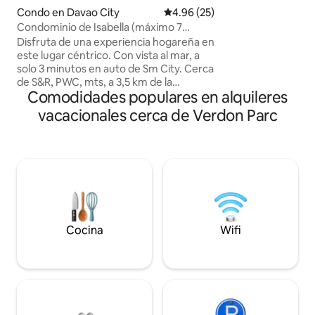
ofrece banca, tien
Condo en Davao City
Calificación promedio: 4.96 de 
4.96 (25)
primer nivel, rest
Condominio de Isabella (máximo 7
entretenimiento).
personas y 1 coche de estacionamiento
Disfruta de una experiencia hogareña en
coche del aeropue
gratuito)
este lugar céntrico. Con vista al mar, a
Davao. Equipado con conexión a
solo 3 minutos en auto de Sm City. Cerca
Internet de fibra ó
de S&R, PWC, mts, a 3,5 km de la
velocidad, ideal p
Comodidades populares en alquileres
Universidad Ateneo Roxas (mercado
viajan y que se co
nocturno), centro comercial abreeza y
vacacionales cerca de Verdon Parc
centro comercial gaisano. * Condominio
de 55 metros cuadrados, 2 dormitorios
totalmente amueblado. *Cocina
totalmente equipada. * ducha
caliente/fría *lavadora *4 toallas * Por
favor, internet. *Netflix. *1 cama tamaño
queen. *2 camas individuales. *2 camas
supletorias gratuitas. Acceso de los
huéspedes; Unidad de condominio
Cocina
Wifi
entera en Verdon Parc Ecoland Dr.Davao
City. ~piscina (4 piscinas en total ) 200
pesos/cabeza