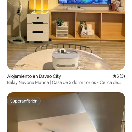
Alojamiento en Davao City
Calificac
5 (3)
Balay Navona Matina | Casa de 3 dormitorios • Cerca de
SM Davao
Superanfitrión
Superanfitrión