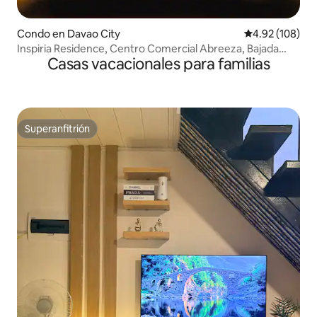
Condo en Davao City
Calificación pr
4.92 (108)
Inspiria Residence, Centro Comercial Abreeza, Bajada
Casas vacacionales para familias
Davao, 1 habitación
Superanfitrión
Superanfitrión