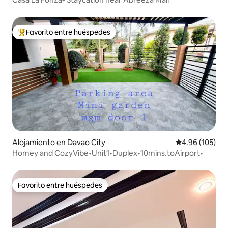
Favorito entre huéspedes
Favorito entre huéspedes preferido
Alojamiento en Davao City
Calificación pr
4.96 (105)
Homey and CozyVibe•Unit1•Duplex•10mins.toAirport•
Favorito entre huéspedes
Favorito entre huéspedes