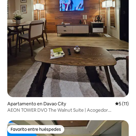
Apartamento en Davao City
Calificaci
5 (11)
AEON TOWER DVO The Walnut Suite | Acogedor
condominio de lujo
Favorito entre huéspedes
Favorito entre huéspedes