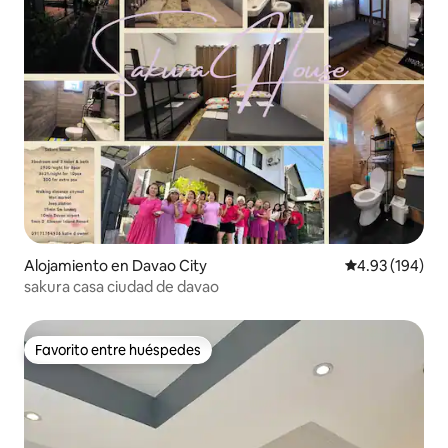
Alojamiento en Davao City
Calificación pr
4.93 (194)
sakura casa ciudad de davao
Favorito entre huéspedes
Favorito entre huéspedes