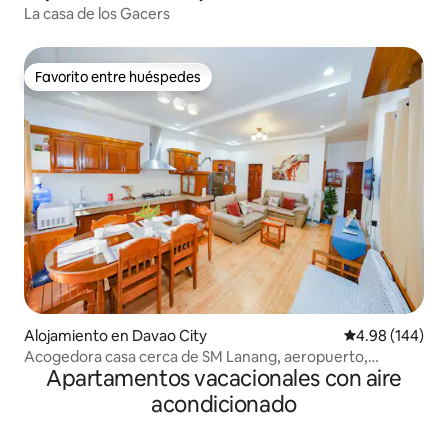
La casa de los Gacers
Favorito entre huéspedes
Favorito entre huéspedes
Alojamiento en Davao City
Calificación pr
4.98 (144)
Acogedora casa cerca de SM Lanang, aeropuerto,
Apartamentos vacacionales con aire
aparcamiento gratuito
acondicionado