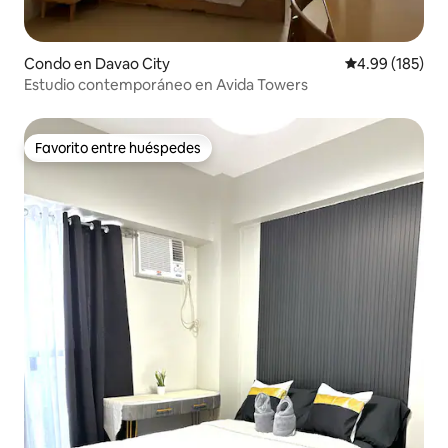
Condo en Davao City
Calificación pr
4.99 (185)
Estudio contemporáneo en Avida Towers
Favorito entre huéspedes
Favorito entre huéspedes