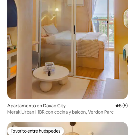
Apartamento en Davao City
Calificac
5 (5)
MerakiUrban | 1BR con cocina y balcón, Verdon Parc
Favorito entre huéspedes
Favorito entre huéspedes