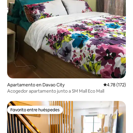
Apartamento en Davao City
Calificación p
4.78 (172)
Acogedor apartamento junto a SM Mall Eco Mall
Favorito entre huéspedes
Favorito entre huéspedes