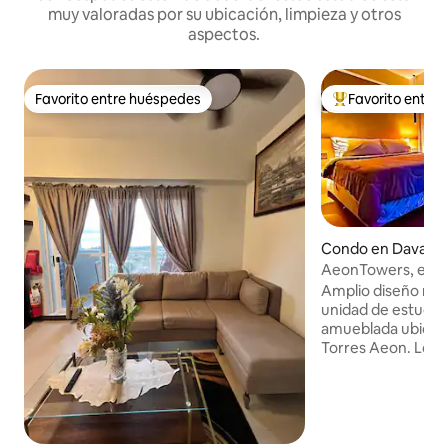
muy valoradas por su ubicación, limpieza y otros
aspectos.
Favorito entre huéspedes
Favorito entre
Favorito entre huéspedes
Favorito entre hu
Condo en Davao C
AeonTowers, espaci
gimnasio, wifi en 
Amplio diseño min
unidad de estudio
amueblada ubicada 
Torres Aeon. Los huéspedes pueden
utilizar gratuitamen
gimnasio. Muy fáci
público desde este
minutos a pie del 
Abreeza (con más 