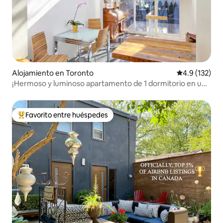
Alojamiento en Toronto
Calificación 
4.9 (132)
¡Hermoso y luminoso apartamento de 1 dormitorio en una
casa victoriana!
Favorito entre huéspedes
Favorito entre huéspedes preferido