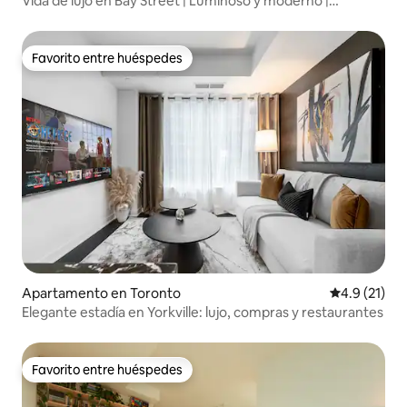
Vida de lujo en Bay Street | Luminoso y moderno |
¡Capacidad para 6 personas!
Favorito entre huéspedes
Favorito entre huéspedes
Apartamento en Toronto
Calificación
4.9 (21)
Elegante estadía en Yorkville: lujo, compras y restaurantes
Favorito entre huéspedes
Favorito entre huéspedes