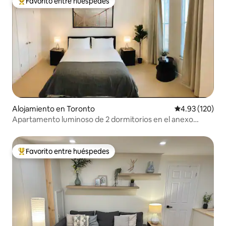
Favorito entre huéspedes
Favorito entre huéspedes preferido
Alojamiento en Toronto
Calificación p
4.93 (120)
Apartamento luminoso de 2 dormitorios en el anexo
histórico
Favorito entre huéspedes
Favorito entre huéspedes preferido