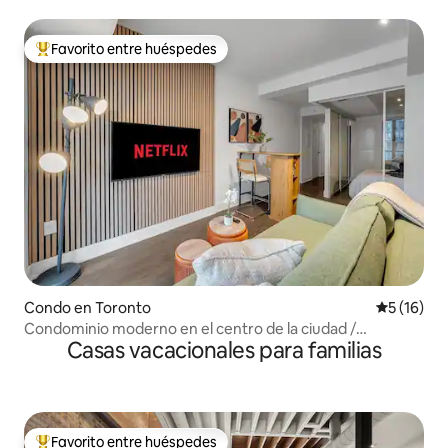
sofisticado condominio
Favorito entre huéspedes
Favorito entre huéspedes preferido
Condo en Toronto
Calificaci
5 (16)
Condominio moderno en el centro de la ciudad /
Casas vacacionales para familias
Universidad de Toronto / Vista al horizonte / Eaton Centre
Favorito entre huéspedes