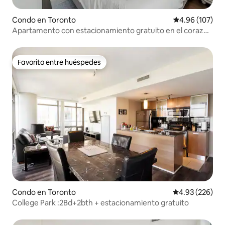
Condo en Toronto
Calificación pr
4.96 (107)
Apartamento con estacionamiento gratuito en el corazón
de Toronto
Favorito entre huéspedes
Favorito entre huéspedes
Condo en Toronto
Calificación pr
4.93 (226)
College Park :2Bd+2bth + estacionamiento gratuito