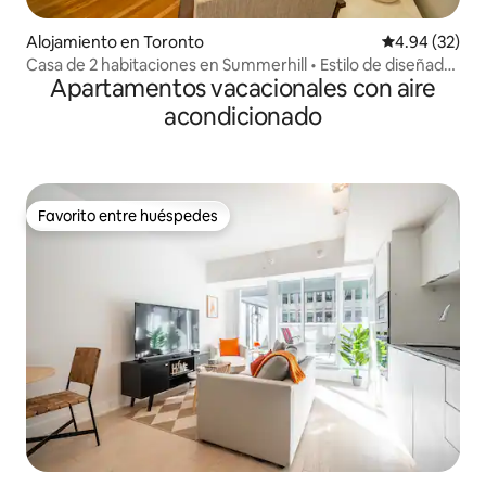
Alojamiento en Toronto
Calificación p
4.94 (32)
Casa de 2 habitaciones en Summerhill • Estilo de diseñador
Apartamentos vacacionales con aire
• Capacidad para 4 personas
acondicionado
Favorito entre huéspedes
Favorito entre huéspedes