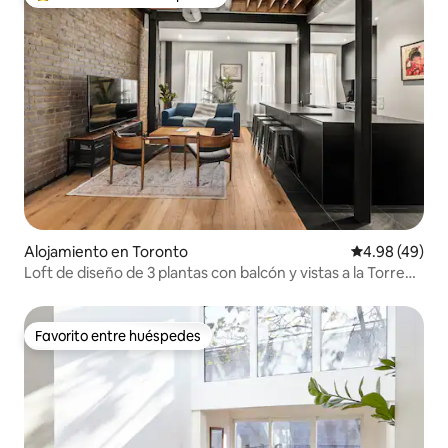
Favorito entre huéspedes preferido
Alojamiento en Toronto
Calificación p
4.98 (49)
Loft de diseño de 3 plantas con balcón y vistas a la Torre
CN
Favorito entre huéspedes
Favorito entre huéspedes