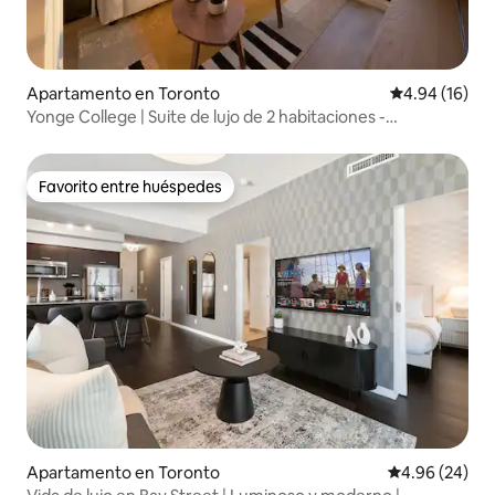
Apartamento en Toronto
Calificación 
4.94 (16)
Yonge College | Suite de lujo de 2 habitaciones -
Uoft/Hospital
Favorito entre huéspedes
Favorito entre huéspedes
Apartamento en Toronto
Calificación p
4.96 (24)