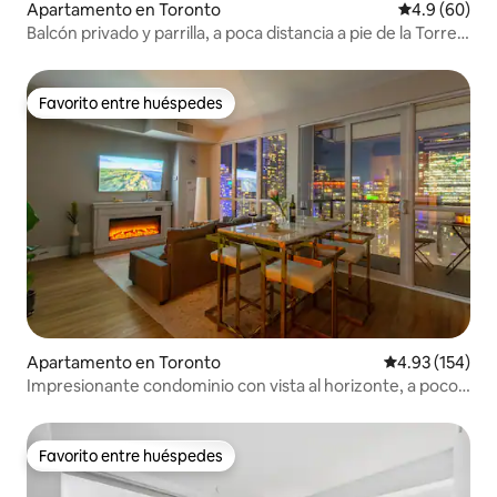
Apartamento en Toronto
Calificación 
4.9 (60)
Balcón privado y parrilla, a poca distancia a pie de la Torre
CN
Favorito entre huéspedes
Favorito entre huéspedes
Apartamento en Toronto
Calificación p
4.93 (154)
Impresionante condominio con vista al horizonte, a pocos
pasos de la Torre CN
Favorito entre huéspedes
Favorito entre huéspedes