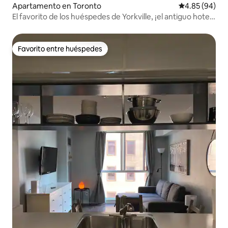
Apartamento en Toronto
Calificación p
4.85 (94)
El favorito de los huéspedes de Yorkville, ¡el antiguo hotel
4 Season!
Favorito entre huéspedes
Favorito entre huéspedes