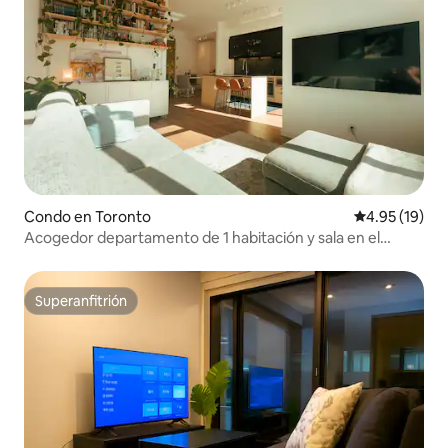
Condo en Toronto
Calificación 
4.95 (19)
Acogedor departamento de 1 habitación y sala en el
Anexo | A pocos pasos del metro
Superanfitrión
Superanfitrión