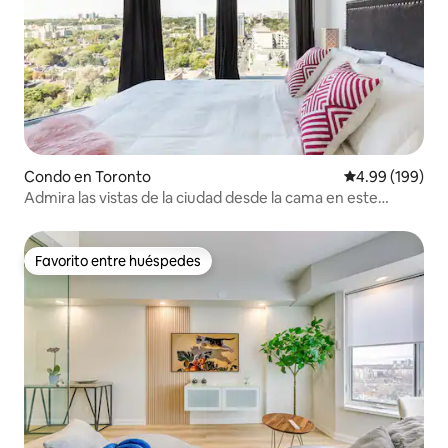
Condo en Toronto
Calificación pr
4.99 (199)
Admira las vistas de la ciudad desde la cama en este
elegante apartamento
Favorito entre huéspedes
Favorito entre huéspedes