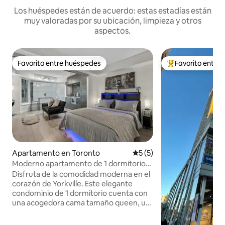
Los huéspedes están de acuerdo: estas estadías están
muy valoradas por su ubicación, limpieza y otros
aspectos.
Favorito entre huéspedes
Favorito entre
Favorito entre huéspedes
Favorito entre hu
Apartamento en Toronto
Calificación promedio: 5 de
5 (5)
Moderno apartamento de 1 dormitorio
en Yorkville + futón para 3 personas
Disfruta de la comodidad moderna en el
corazón de Yorkville. Este elegante
condominio de 1 dormitorio cuenta con
una acogedora cama tamaño queen, un
diseño moderno y elegante y un sofá
futón que se convierte fácilmente en