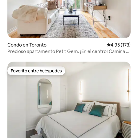
Condo en Toronto
Calificación p
4.95 (173)
Precioso apartamento Petit Gem. ¡En el centro! Camina a
cualquier lugar
Favorito entre huéspedes
Favorito entre huéspedes