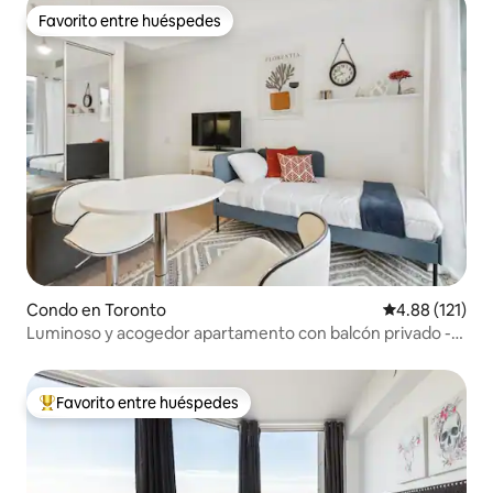
Favorito entre huéspedes
Favorito entre huéspedes
Condo en Toronto
Calificación p
4.88 (121)
Luminoso y acogedor apartamento con balcón privado -
Distrito de entretenimiento
Favorito entre huéspedes
Favorito entre huéspedes preferido