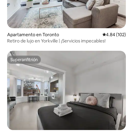
Apartamento en Toronto
Calificación pr
4.84 (102)
Retiro de lujo en Yorkville | ¡Servicios impecables!
Superanfitrión
Superanfitrión