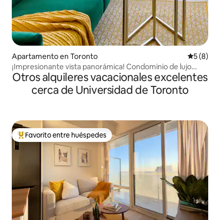
Apartamento en Toronto
Calificac
5 (8)
¡Impresionante vista panorámica! Condominio de lujo
Otros alquileres vacacionales excelentes
completo
cerca de Universidad de Toronto
Favorito entre huéspedes
Favorito entre huéspedes preferido