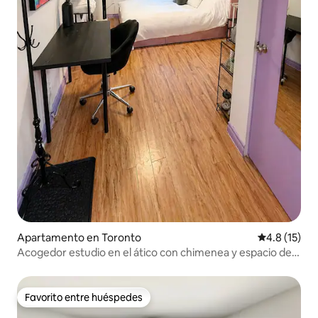
Apartamento en Toronto
Calificación
4.8 (15)
Acogedor estudio en el ático con chimenea y espacio de
trabajo
Favorito entre huéspedes
Favorito entre huéspedes