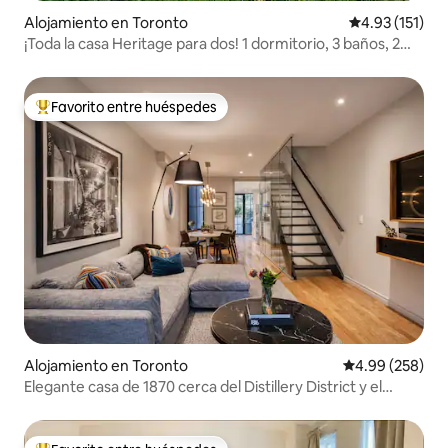
Alojamiento en Toronto
Calificación p
4.93 (151)
¡Toda la casa Heritage para dos! 1 dormitorio, 3 baños, 2
salas de estar
Favorito entre huéspedes
Favorito entre huéspedes preferido
Alojamiento en Toronto
Calificación pr
4.99 (258)
Elegante casa de 1870 cerca del Distillery District y el
casco antiguo de Toronto