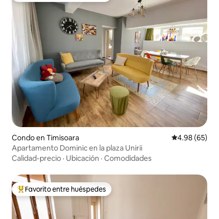
Condo en Timisoara
Calificación p
4.98 (65)
Apartamento Dominic en la plaza Unirii
Calidad-precio
·
Ubicación
·
Comodidades
Favorito entre huéspedes
Favorito entre huéspedes preferido