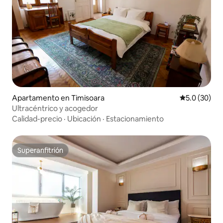
Apartamento en Timisoara
Calificación
5.0 (30)
Ultracéntrico y acogedor
Calidad-precio
·
Ubicación
·
Estacionamiento
Superanfitrión
Superanfitrión