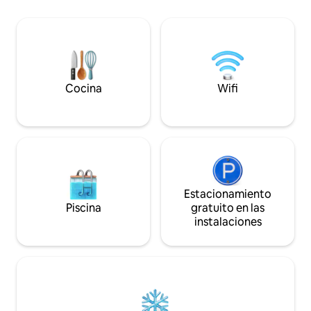
estar con chimene
si tienes suerte echarás un vistazo a la
inteligentes, cone
vida silvestre local que está
una cocina totalm
deambulando por el bosque alrededor
Disfruta de la terr
de la cabaña, y sin duda disfrutarás de las
profesional y un a
muchas aves silvestres revoloteando
relajante perfecto 
alrededor de la cabaña.
o incluso grupos 
Cocina
Wifi
Estacionamiento
Piscina
gratuito en las
instalaciones