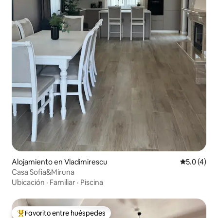
Alojamiento en Vladimirescu
Calificació
5.0 (4)
Casa Sofia&Miruna
Ubicación
·
Familiar
·
Piscina
Favorito entre huéspedes
Favorito entre huéspedes preferido