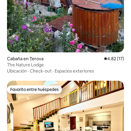
Cabaña en Țerova
Calificación 
4.82 (17)
The Nature Lodge
Ubicación
·
Check-out
·
Espacios exteriores
Favorito entre huéspedes
Favorito entre huéspedes