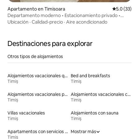
Apartamento en Timisoara
Calificación
5.0 (33)
Departamento moderno • Estacionamiento privado •
Centro de la ciudad
Ubicación
·
Calidad-precio
·
Aire acondicionado
Destinaciones para explorar
Otros tipos de alojamientos
Alojamientos vacacionales que admiten mascotas
Bed and breakfasts
Timiș
Timiș
Alojamientos vacacionales para familias
Alojamientos vacacionales con piscina
Timiș
Timiș
Villas vacacionales
Alojamientos con sauna
Timiș
Timiș
Apartamentos con servicios incluidos vacacionales
Mostrar más
Timiș