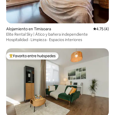
Alojamiento en Timisoara
Calificación
4.75 (4)
Elite Rental Sky | Ático y bañera independiente
Hospitalidad
·
Limpieza
·
Espacios interiores
Favorito entre huéspedes
Favorito entre huéspedes preferido