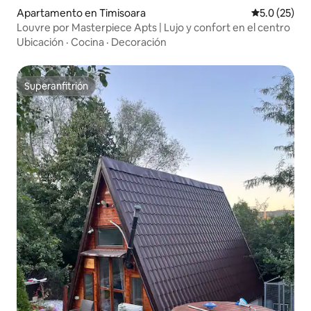
Apartamento en Timisoara
Calificación
5.0 (25)
Louvre por Masterpiece Apts | Lujo y confort en el centro
Ubicación
·
Cocina
·
Decoración
Superanfitrión
Superanfitrión