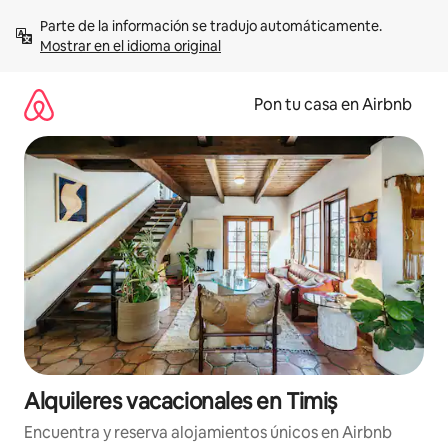
Omite
Parte de la información se tradujo automáticamente. 
el
Mostrar en el idioma original
contenido
Pon tu casa en Airbnb
Alquileres vacacionales en Timiș
Encuentra y reserva alojamientos únicos en Airbnb