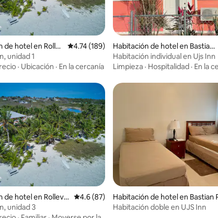
 4.67 de 5, 42 reseñas
n de hotel en Rollev
Calificación promedio: 4.74 de 5, 189 reseñas
4.74 (189)
Habitación de hotel en Bastian
Point Settlement
n, unidad 1
Habitación individual en Ujs Inn
recio
·
Ubicación
·
En la cercanía
Limpieza
·
Hospitalidad
·
En la c
4.63 de 5, 101 reseñas
 de hotel en Rollevill
Calificación promedio: 4.6 de 5, 87 reseñas
4.6 (87)
Habitación de hotel en Bastian 
tlement
n, unidad 3
Habitación doble en UJS Inn
recio
·
Familiar
·
Moverse por la