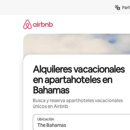
Omite
Part
el
contenido
Alquileres vacacionales
en apartahoteles en
Bahamas
Busca y reserva aparthoteles vacacionales
únicos en Airbnb
Ubicación
Cuando los resultados estén disponibles, navega co