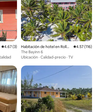
Calificación promedio: 4.67 de 5, 3 reseñas
4.67 (3)
Habitación de hotel en Rollev
Calificación promedio:
4.57 (116)
ille
The Bayinn 6
talidad
Ubicación
·
Calidad-precio
·
TV