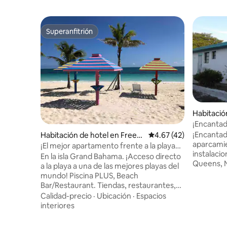
Superanfitrión
Superanfitrión
Habitació
¡Encantad
a 5 minuto
¡Encantad
Habitación de hotel en Freep
Calificación promedio:
4.67 (42)
aparcamie
ort
¡El mejor apartamento frente a la playa
instalacio
en Lucaya! #1503 @ Coral Bch
En la isla Grand Bahama. ¡Acceso directo
Queens, N
a la playa a una de las mejores playas del
a disfruta
mundo! Piscina PLUS, Beach
a menos de
Bar/Restaurant. Tiendas, restaurantes,
solo 5 mi
puerto deportivo y entretenimiento de
Calidad-precio
·
Ubicación
·
Espacios
local y a 
renombre cercanos en Port Lucaya para
interiores
una de la
la emoción, pero nuestra playa es
Bahamas tien
tranquila, ¡lejos de los cruceros con todo