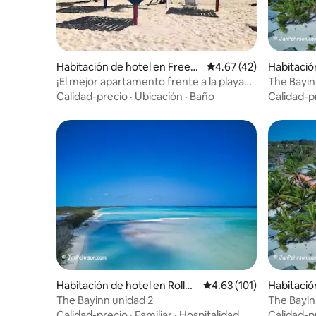
Habitación de hotel en Freep
Calificación promedio:
4.67 (42)
Habitació
ort
ille
¡El mejor apartamento frente a la playa
The Bayin
en Lucaya! #1503 @ Coral Bch
Calidad-precio
·
Ubicación
·
Baño
Calidad-p
Habitación de hotel en Rollev
Calificación promedio: 
4.63 (101)
Habitación
ille
e
The Bayinn unidad 2
The Bayin
Calidad-precio
·
Familiar
·
Hospitalidad
Calidad-p