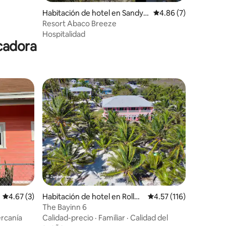
Habitación de hotel en Sandy P
Calificación promedio
4.86 (7)
oint
Resort Abaco Breeze
Hospitalidad
cadora
Calificación promedio: 4.67 de 5, 3 reseñas
4.67 (3)
Habitación de hotel en Rollev
Calificación promedio:
4.57 (116)
ille
The Bayinn 6
ercanía
Calidad-precio
·
Familiar
·
Calidad del