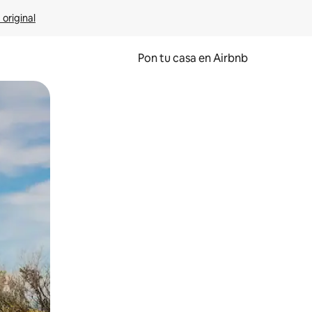
 original
Pon tu casa en Airbnb
o o desliza el dedo.