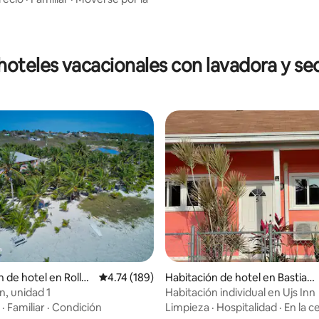
hoteles vacacionales con lavadora y se
 4.67 de 5, 42 reseñas
n de hotel en Rollev
Calificación promedio: 4.74 de 5, 189 reseñas
4.74 (189)
Habitación de hotel en Bastian
Point Settlement
n, unidad 1
Habitación individual en Ujs Inn
·
Familiar
·
Condición
Limpieza
·
Hospitalidad
·
En la c