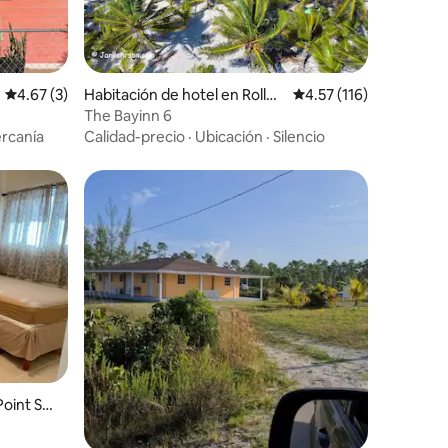
Calificación promedio: 4.67 de 5, 3 reseñas
4.67 (3)
Habitación de hotel en Rollev
Calificación promedio:
4.57 (116)
ille
The Bayinn 6
ercanía
Calidad-precio
·
Ubicación
·
Silencio
Point Set