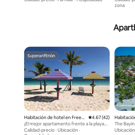
zona
Apart
Superanfitrión
Superanfitrión
Habitación de hotel en Freep
Calificación promedio:
4.67 (42)
Habitació
ort
ille
¡El mejor apartamento frente a la playa
The Bayin
en Lucaya! #1503 @ Coral Bch
Calidad-precio
·
Ubicación
·
Ubicación