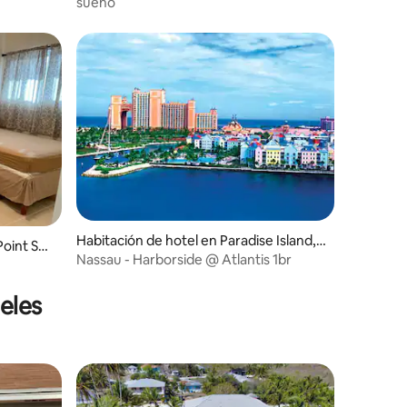
sueño
Habitación de hotel en Paradise Island,
Point Set
Nassau
Nassau - Harborside @ Atlantis 1br
eles