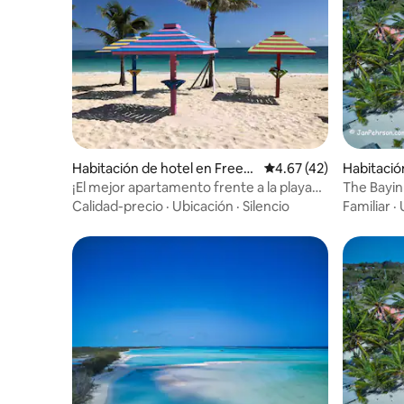
Habitación de hotel en Freep
Calificación promedio:
4.67 (42)
Habitació
ort
ille
¡El mejor apartamento frente a la playa
The Bayin
en Lucaya! #1503 @ Coral Bch
Calidad-precio
·
Ubicación
·
Silencio
Familiar
·