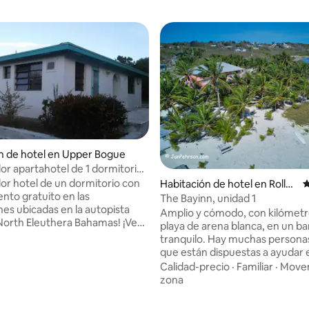
n de hotel en Upper Bogue
or apartahotel de 1 dormitorio
s de la arena rosa!
or hotel de un dormitorio con
 4.67 de 5, 42 reseñas
Habitación de hotel en Rollev
C
nto gratuito en las
ille
The Bayinn, unidad 1
nes ubicadas en la autopista
Amplio y cómodo, con kilómetr
orth Eleuthera Bahamas! ¡Ven
playa de arena blanca, en un ba
r de arena rosa y agua cristalina
tranquilo. Hay muchas persona
 5 minutos a pie de la playa! A
que están dispuestas a ayudar 
llas en coche del aeropuerto
que sea posible. Fácil acceso a l
Calidad-precio
·
Familiar
·
Mover
7 minutos del destino de viaje y
famosos "cerdos de natación",
zona
s muchas maravillas que las
restaurantes, excursiones a isla
en para ofrecer: The Glass
También ofrecemos excursion