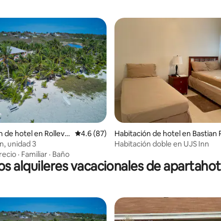
4.63 de 5, 101 reseñas
 de hotel en Rollevill
Calificación promedio: 4.6 de 5, 87 reseñas
4.6 (87)
Habitación de hotel en Bastian 
tlement
n, unidad 3
Habitación doble en UJS Inn
recio
·
Familiar
·
Baño
os alquileres vacacionales de apartahot