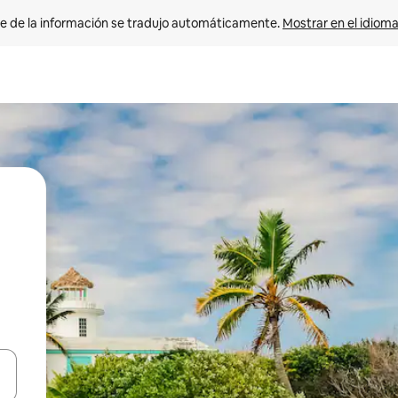
e de la información se tradujo automáticamente. 
Mostrar en el idioma
n las teclas de flecha hacia arriba y hacia abajo o explora con el tact