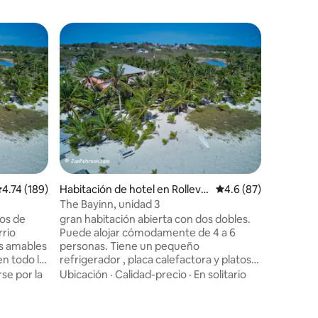
alificación promedio: 4.74 de 5, 189 reseñas
4.74 (189)
Habitación de hotel en Rollevill
Calificación promedio
4.6 (87)
Habitació
e
ille
The Bayinn, unidad 3
The Bayi
os de
gran habitación abierta con dos dobles.
Cada una
rrio
Puede alojar cómodamente de 4 a 6
2 camas d
s amables
personas. Tiene un pequeño
una minin
en todo lo
refrigerador , placa calefactora y platos
y un baño. La playa es tu patio tr
os
También ofrecemos excursiones en
Los resta
se por la
Ubicación
·
Calidad-precio
·
En solitario
Calidad-
pequeñas embarcaciones a los cayos, la
Acceso a 
s y más.
cueva, el agujero azul y la isla de los
excursio
es en
cerdos. Para el aventurero, una estancia
pesca. Al