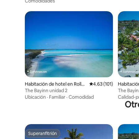
Comodidades
Habitación de hotel en Rollev
Calificación promedio: 
4.63 (101)
Habitación
ille
e
The Bayinn unidad 2
The Bayin
Ubicación
·
Familiar
·
Comodidad
Calidad-p
Otr
Superanfitrión
Superanfitrión