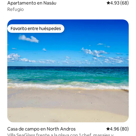
Apartamento en Nasáu
Calificación p
4.93 (68)
Refugio
Favorito entre huéspedes
Favorito entre huéspedes
Casa de campo en North Andros
Calificación p
4.96 (80)
Villa SeaGlass frente a la playa con 1 chef, masajes y