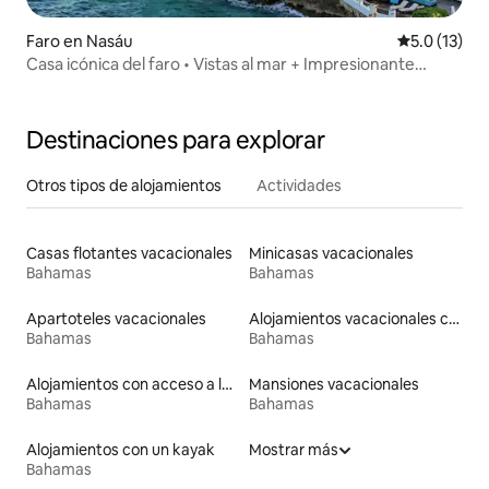
Faro en Nasáu
Calificación
5.0 (13)
Casa icónica del faro • Vistas al mar + Impresionante
piscina
Destinaciones para explorar
Otros tipos de alojamientos
Actividades
Casas flotantes vacacionales
Minicasas vacacionales
Bahamas
Bahamas
Apartoteles vacacionales
Alojamientos vacacionales con piscina
Bahamas
Bahamas
Alojamientos con acceso a la playa
Mansiones vacacionales
Bahamas
Bahamas
Alojamientos con un kayak
Mostrar más
Bahamas