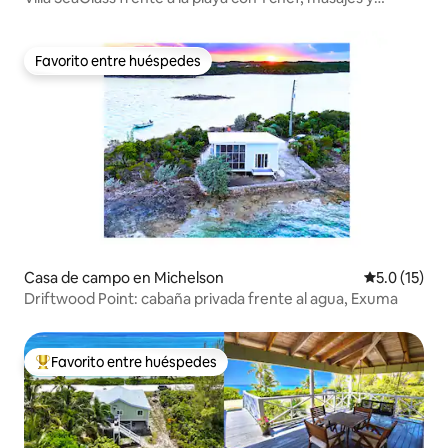
macabí
Favorito entre huéspedes
Favorito entre huéspedes
Casa de campo en Michelson
Calificación
5.0 (15)
Driftwood Point: cabaña privada frente al agua, Exuma
Favorito entre huéspedes
Favorito entre huéspedes preferido