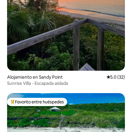
Alojamiento en Sandy Point
Calificación
5.0 (32)
Sunrise Villa - Escapada aislada
Favorito entre huéspedes
Favorito entre huéspedes preferido