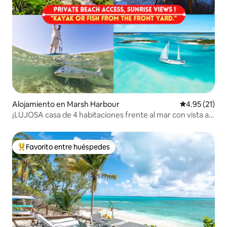
Alojamiento en Marsh Harbour
Calificación 
4.95 (21)
¡LUJOSA casa de 4 habitaciones frente al mar con vista al
océano! Abaco Marsh Harbor
Favorito entre huéspedes
Favorito entre huéspedes preferido