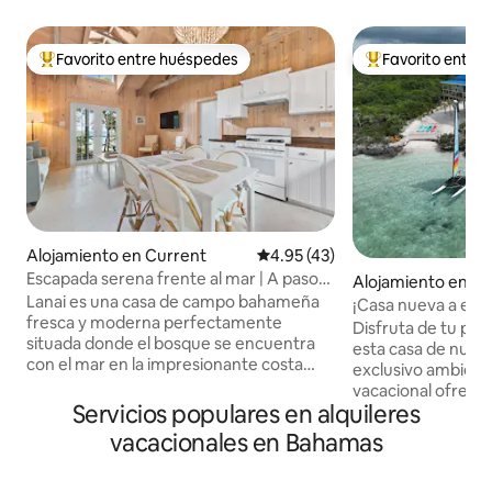
Favorito entre huéspedes
Favorito entre
Favorito entre huéspedes preferido
Favorito entre hu
Alojamiento en Current
Calificación promedio: 4.95 de 
4.95 (43)
Escapada serena frente al mar | A pasos
Alojamiento en G
del mar
Lanai es una casa de campo bahameña
¡Casa nueva a est
fresca y moderna perfectamente
privada!
Disfruta de tu pro
situada donde el bosque se encuentra
esta casa de nuev
con el mar en la impresionante costa
exclusivo ambiente
norte de Eleuthera. Despiértate con
vacacional ofrece 
mañanas serenas y tranquilas y amplias
Servicios populares en alquileres
abierto, una cocin
vistas al agua, pasea por la pendiente
variedad de espacio
vacacionales en Bahamas
cubierta de hierba para remar o hacer
libre cómodos y f
esnórquel en aguas poco profundas de
disfrutar de la bel
color azul claro, luego vuelve a la parrilla