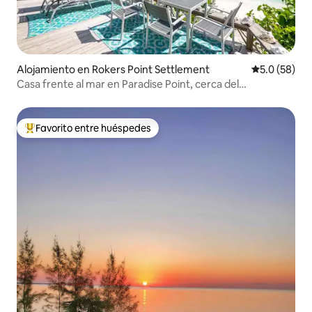
Alojamiento en Rokers Point Settlement
Calificación
5.0 (58)
Casa frente al mar en Paradise Point, cerca del
aeropuerto
Favorito entre huéspedes
Favorito entre huéspedes preferido