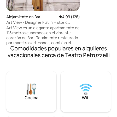
cocina totalmente
balcones con vista
restaurantes, sup
a la vuelta de la e
Alojamiento en Bari
Calificación promedio: 4.99 de 5
4.99 (128)
inmerso en el ambi
Art View - Designer Flat in Historic
¡Tengo muchas gan
Building
Art View es un elegante apartamento de
Tenga en cuenta qu
115 metros cuadrados en el vibrante
de semana, los ba
corazón de Bari. Totalmente restaurado
ser ruidosos.
por maestros artesanos, combina el
Comodidades populares en alquileres
encanto histórico con el confort
moderno. Ubicado en uno de los
vacacionales cerca de Teatro Petruzzelli
edificios históricos más prestigiosos de la
ciudad, está a solo unos pasos del icónico
Teatro Petruzzelli, las elegantes calles
comerciales y el pintoresco paseo
marítimo. El encantador casco antiguo
está a poca distancia y ofrece un
auténtico sabor de Bari. Con servicios de
cinco estrellas, Art View es el refugio
perfecto para una estancia refinada e
Cocina
Wifi
inolvidable.