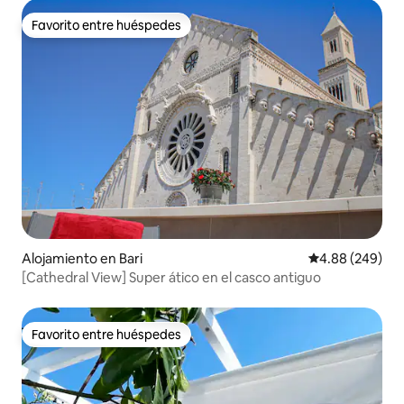
Favorito entre huéspedes
Favorito entre huéspedes
Alojamiento en Bari
Calificación pr
4.88 (249)
[Cathedral View] Super ático en el casco antiguo
Favorito entre huéspedes
Favorito entre huéspedes