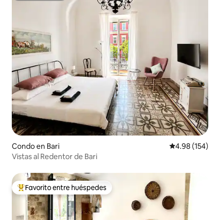
Condo en Bari
Calificación pr
4.98 (154)
Vistas al Redentor de Bari
Favorito entre huéspedes
Favorito entre huéspedes preferido