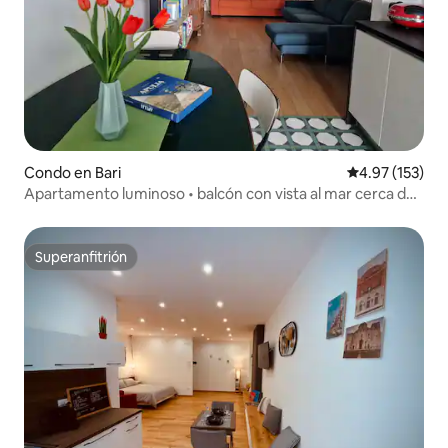
Condo en Bari
Calificación p
4.97 (153)
Apartamento luminoso • balcón con vista al mar cerca del
paseo marítimo
Superanfitrión
Superanfitrión