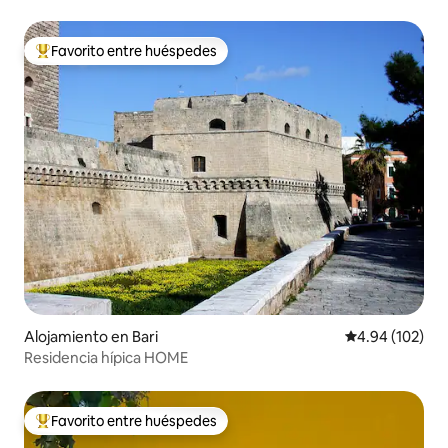
Favorito entre huéspedes
Favorito entre huéspedes preferido
Alojamiento en Bari
Calificación pr
4.94 (102)
Residencia hípica HOME
Favorito entre huéspedes
Favorito entre huéspedes preferido