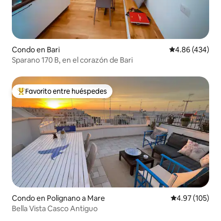
Condo en Bari
Calificación pr
4.86 (434)
Sparano 170 B, en el corazón de Bari
Favorito entre huéspedes
Favorito entre huéspedes preferido
Condo en Polignano a Mare
Calificación p
4.97 (105)
Bella Vista Casco Antiguo