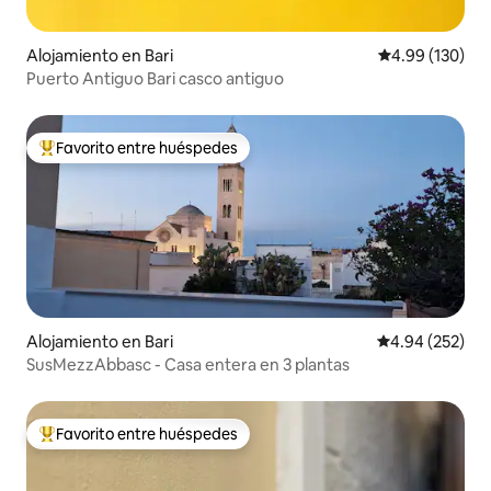
Alojamiento en Bari
Calificación pr
4.99 (130)
Puerto Antiguo Bari casco antiguo
Favorito entre huéspedes
Favorito entre huéspedes preferido
Alojamiento en Bari
Calificación pr
4.94 (252)
SusMezzAbbasc - Casa entera en 3 plantas
Favorito entre huéspedes
Favorito entre huéspedes preferido