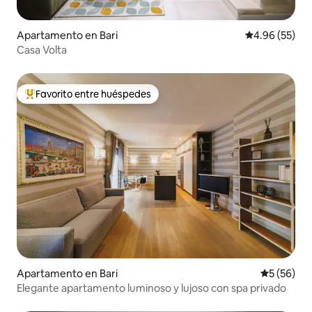
Apartamento en Bari
Calificación p
4.96 (55)
Casa Volta
Favorito entre huéspedes
Favorito entre huéspedes preferido
Apartamento en Bari
Calificaci
5 (56)
Elegante apartamento luminoso y lujoso con spa privado