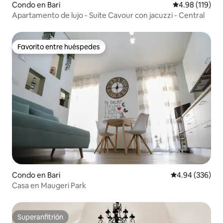
Condo en Bari
Calificación p
4.98 (119)
Apartamento de lujo - Suite Cavour con jacuzzi - Central
Favorito entre huéspedes
Favorito entre huéspedes
Condo en Bari
Calificación pr
4.94 (336)
Casa en Maugeri Park
Superanfitrión
Superanfitrión