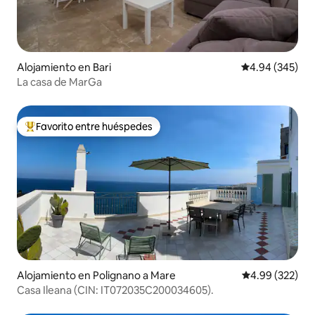
Alojamiento en Bari
Calificación pr
4.94 (345)
La casa de MarGa
Favorito entre huéspedes
Favorito entre huéspedes preferido
Alojamiento en Polignano a Mare
Calificación pr
4.99 (322)
Casa Ileana (CIN: IT072035C200034605).