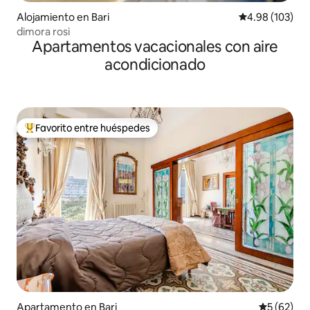
Alojamiento en Bari
Calificación pr
4.98 (103)
dimora rosi
Apartamentos vacacionales con aire
acondicionado
Favorito entre huéspedes
Favorito entre huéspedes preferido
Apartamento en Bari
Calificaci
5 (62)