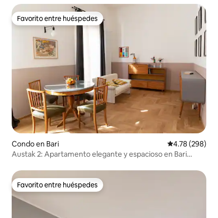
Favorito entre huéspedes
Favorito entre huéspedes
Condo en Bari
Calificación pr
4.78 (298)
Austak 2: Apartamento elegante y espacioso en Bari
Vecchia
Favorito entre huéspedes
Favorito entre huéspedes