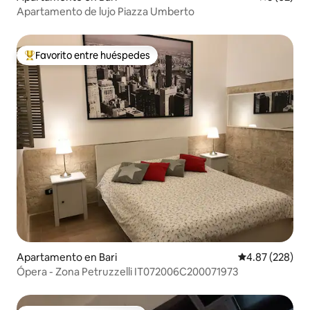
Apartamento de lujo Piazza Umberto
Favorito entre huéspedes
Favorito entre huéspedes preferido
Apartamento en Bari
Calificación pr
4.87 (228)
Ópera - Zona Petruzzelli IT072006C200071973