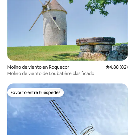
Molino de viento en Roquecor
Calificación p
4.88 (82)
Molino de viento de Loubatière clasificado
Favorito entre huéspedes
Favorito entre huéspedes