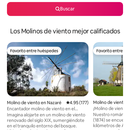
Buscar
Los Molinos de viento mejor calificados
Favorito entre huéspedes
Favorito entre h
Favorito entre huéspedes
Favorito entre h
Molino de viento 
Molino de viento en Nazaré
Calificación promedio: 4.95 de 5
4.95 (177)
e
¡Molino de viento
Encantador molino de viento en el
bosque, a 10 minutos de la playa
Nuestro romántico
Imagina alojarte en un molino de viento
(1874) se encuentr
renovado del siglo XIX, sumergiéndote
kilómetros de Ám
en el tranquilo entorno del bosque.