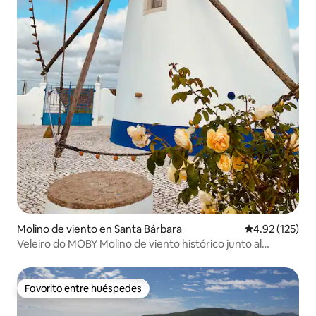
Molino de viento en Santa Bárbara
Calificación p
4.92 (125)
Veleiro do MOBY Molino de viento histórico junto al
Atlántico
Favorito entre huéspedes
Favorito entre huéspedes