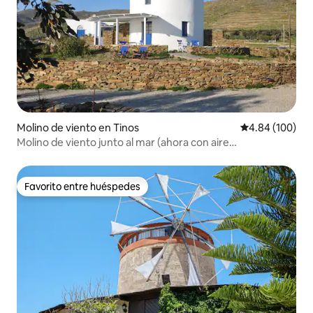
Molino de viento en Tinos
Calificación pr
4.84 (100)
Molino de viento junto al mar (ahora con aire
acondicionado) Ꙭ Bahía de Stavros
Favorito entre huéspedes
Favorito entre huéspedes