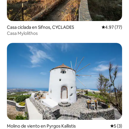
Casa cíclada en Sifnos, CYCLADES
Calificación 
4.97 (77)
Casa Mylolithos
Molino de viento en Pyrgos Kallistis
Calificac
5 (3)