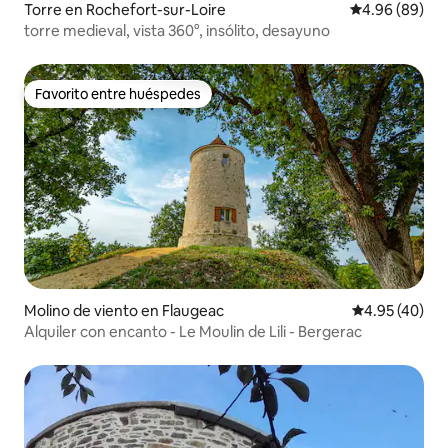
Torre en Rochefort-sur-Loire
Calificación p
4.96 (89)
torre medieval, vista 360°, insólito, desayuno
Favorito entre huéspedes
Favorito entre huéspedes
Molino de viento en Flaugeac
Calificación 
4.95 (40)
Alquiler con encanto - Le Moulin de Lili - Bergerac