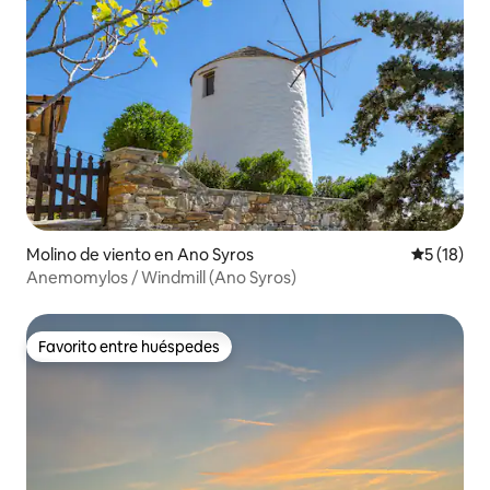
Molino de viento en Ano Syros
Calificaci
5 (18)
Anemomylos / Windmill (Ano Syros)
Favorito entre huéspedes
Favorito entre huéspedes