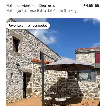
Molino de viento en Cherrueix
Calificación p
4.65 (66)
Molino junto al mar Bahía del Monte San Miguel
Favorito entre huéspedes
Favorito entre huéspedes