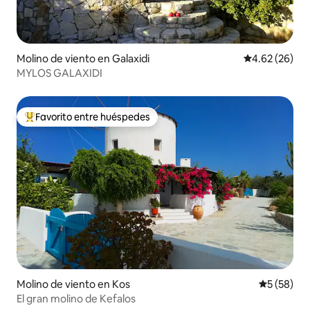
Molino de viento en Galaxidi
Calificación p
4.62 (26)
MYLOS GALAXIDI
Favorito entre huéspedes
Favorito entre huéspedes preferido
Molino de viento en Kos
Calificaci
5 (58)
El gran molino de Kefalos