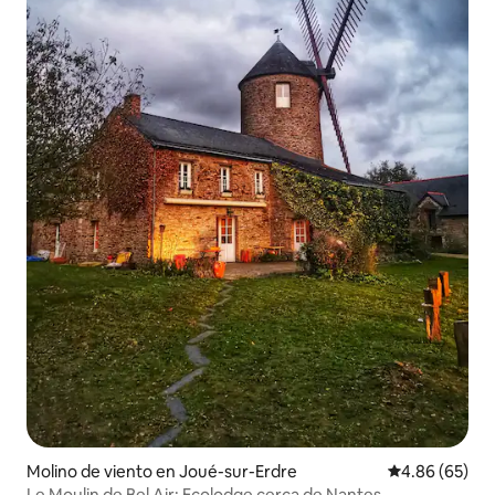
Molino de viento en Joué-sur-Erdre
Calificación p
4.86 (65)
Le Moulin de Bel Air: Ecolodge cerca de Nantes