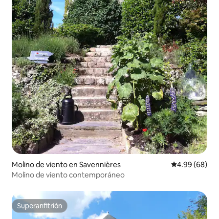
Molino de viento en Savennières
Calificación p
4.99 (68)
Molino de viento contemporáneo
Superanfitrión
Superanfitrión