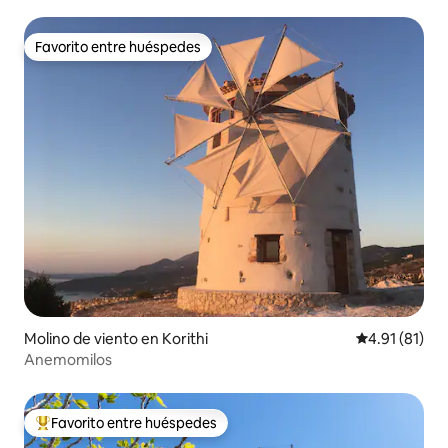
Favorito entre huéspedes
Favorito entre huéspedes
Molino de viento en Korithi
Calificación 
4.91 (81)
Anemomilos
Favorito entre huéspedes
Favorito entre huéspedes preferido