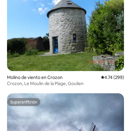
Molino de viento en Crozon
Calificación pr
4.74 (299)
Crozon, Le Moulin de la Plage, Goulien
Superanfitrión
Superanfitrión