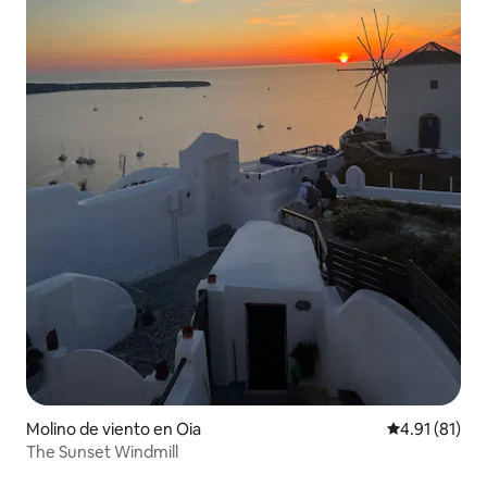
Molino de viento en Oia
Calificación 
4.91 (81)
The Sunset Windmill