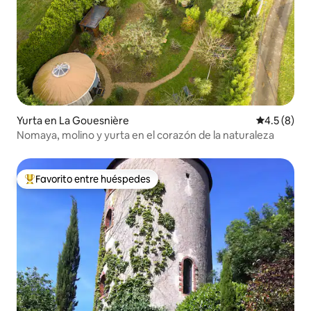
Yurta en La Gouesnière
Calificació
4.5 (8)
Nomaya, molino y yurta en el corazón de la naturaleza
Favorito entre huéspedes
Favorito entre huéspedes preferido