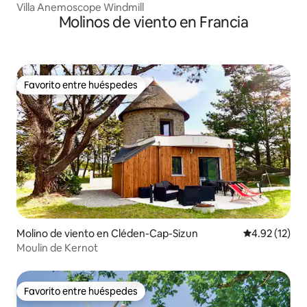
Villa Anemoscope Windmill
Molinos de viento en Francia
Favorito entre huéspedes
Favorito entre huéspedes
Molino de viento en Cléden-Cap-Sizun
Calificación 
4.92 (12)
Moulin de Kernot
Favorito entre huéspedes
Favorito entre huéspedes