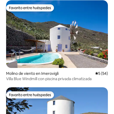
Favorito entre huéspedes
Favorito entre huéspedes
Molino de viento en Imerovigli
Calificaci
5 (54)
Villa Blue Windmill con piscina privada climatizada
Favorito entre huéspedes
Favorito entre huéspedes