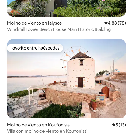
Molino de viento en Ialysos
Calificación p
4.88 (78)
Windmill Tower Beach House Main Historic Building
Favorito entre huéspedes
Favorito entre huéspedes
Molino de viento en Koufonisia
Calificaci
5 (13)
Villa con molino de viento en Koufonissi