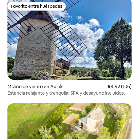
Favorito entre huéspedes
Favorito entre huéspedes
Molino de viento en Aujols
Calificación pr
4.92 (106)
Estancia relajante y tranquila: SPA y desayuno incluidos.