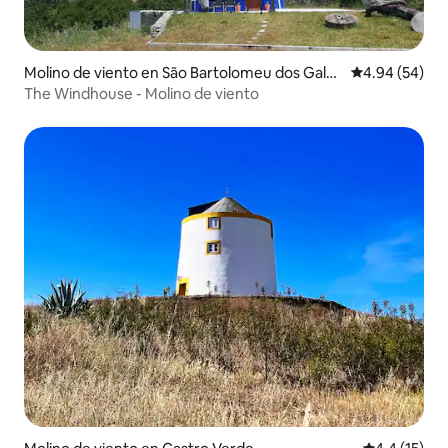
Molino de viento en São Bartolomeu dos Gale
Calificación p
4.94 (54)
gos
The Windhouse - Molino de viento